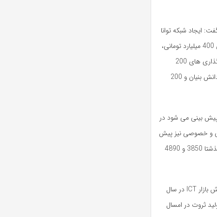
ت: ایجاد شبکه توانا
بر مبنای تولیدات داخلی، سیگنال رسانی زمینی صداوسیما با سرمایه گذاری 400 میلیارد تومانی،
سرمایه گذاری 100 میلیارد تومانی در زمینه فناوری های فضایی، سرمایه گذاری های 200
میلیاردی برای توسعه فناوری، 110 میلیاردی برای زیرساخت های اقتصاد دانش بنیان و 200
 پیش بینی می شود در
 دولتی و خصوصی نیز پیش
بینی می شود امسال 5600 میلیارد تومان باشد. این ارقام به ترتیب سال گذشتا 3850 و 4890
معاون برنامه ریزی وزارت ارتباطات با بیان اینکه پیش بینی می شود گسترش بازار ICT در سال
ود تولید ثروت در امسال