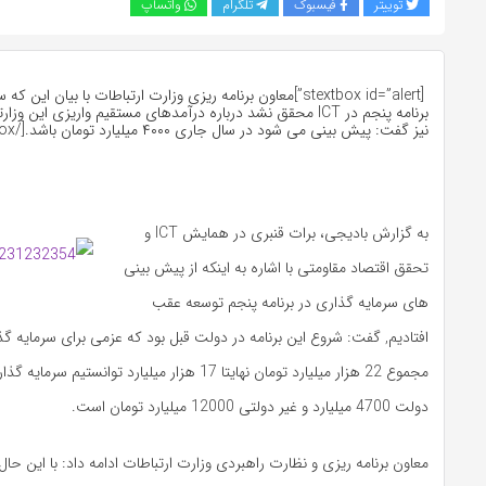
توییتر
فیسبوک
تلگرام
واتساپ
[stextbox id=”alert”]معاون برنامه ریزی وزارت ارتباطات با بیان ا
برنامه پنجم در ICT محقق نشد درباره درآمدهای مستقیم واریزی این 
نیز گفت: پیش بینی می شود در سال جاری ۴۰۰۰ میلیارد تومان باشد.[/stextbox]
به گزارش بادیجی، برات قنبری در همایش ICT و
تحقق اقتصاد مقاومتی با اشاره به اینکه از پیش بینی
های سرمایه گذاری در برنامه پنجم توسعه عقب
افتادیم, گفت: شروع این برنامه در دولت قبل بود که عزمی برای سرمایه گذ
مجموع 22 هزار میلیارد تومان نهایتا 17 هزار میلیارد توانست
دولت 4700 میلیارد و غیر دولتی 12000 میلیارد تومان است.
معاون برنامه ریزی و نظارت راهبردی وزارت ارتباطات ادامه داد: با این حا