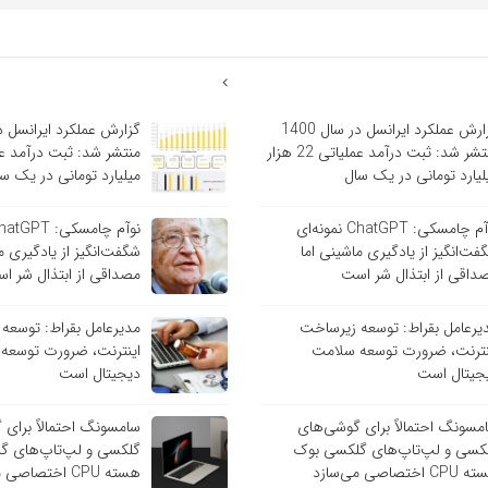
گزارش عملکرد ایرانسل در سال 1400
منتشر شد: ثبت درآمد عملیاتی 22 هزار
لیارد تومانی در یک سال
میلیارد تومانی در یک س
نوآم چامسکی: ChatGPT نمونه‌ای
فت‌انگیز از یادگیری ماشینی اما
شگفت‌انگیز از یادگیری م
داقی از ابتذال شر است
مصداقی از ابتذال شر ا
یرعامل بقراط: توسعه زیرساخت
مدیرعامل بقراط: توسعه
نترنت، ضرورت توسعه سلامت
اینترنت، ضرورت توسعه
جیتال است
دیجیتال است
مسونگ احتمالاً برای گوشی‌های
سامسونگ احتمالاً برای
کسی و لپ‌تاپ‌های گلکسی بوک
گلکسی و لپ‌تاپ‌های گ
C اختصاصی می‌سازد
هسته CPU اختصاصی می‌سازد