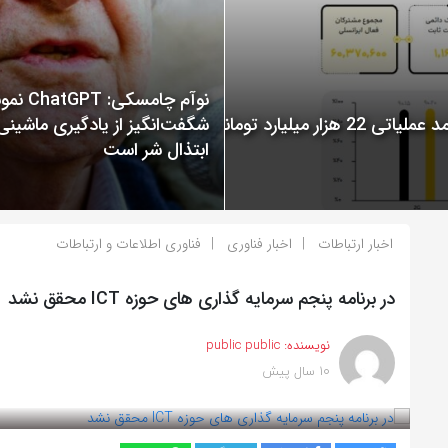
نوآم چامسکی: T
گزارش عملکرد ایرانسل در سال 1400 منتشر شد: ثبت درآمد عملیاتی 22 هزار میلیارد تومانی
شگفت‌انگیز از یادگیری ماشینی
ابتذال شر است
اخبار ارتباطات
اخبار فناوری
فناوری اطلاعات و ارتباطات
در برنامه پنجم سرمایه گذاری های حوزه ICT محقق نشد
نویسنده:
public public
10 سال پیش
بازدید 945