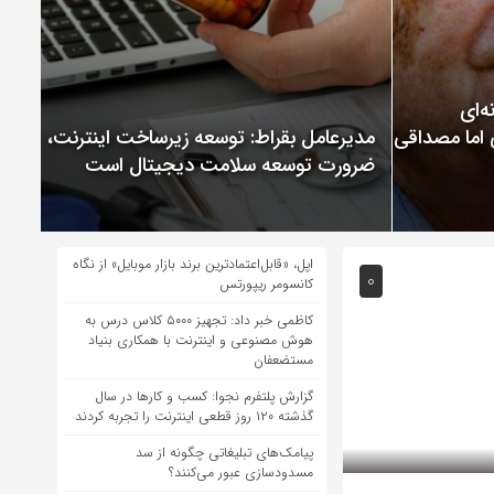
ChatGP نمونه‌ای
 اما مصداقی از
مدیرعامل بقراط: توسعه زیرساخت اینترنت،
ضرورت توسعه سلامت دیجیتال است
اپل، «قابل‌اعتمادترین برند بازار موبایل» از نگاه
0
کانسومر ریپورتس
کاظمی خبر داد: تجهیز ۵۰۰۰ کلاس درس به
هوش مصنوعی و اینترنت با همکاری بنیاد
مستضعفان
گزارش پلتفرم نجوا: کسب و کارها در سال
گذشته ۱۲۰ روز قطعی اینترنت را تجربه کردند
پیامک‌های تبلیغاتی چگونه از سد
مسدودسازی عبور می‌کنند؟