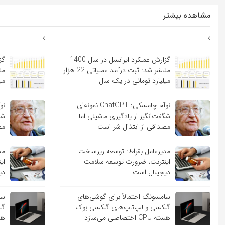
مشاهده بیشتر
گزارش عملکرد ایرانسل در سال 1400
منتشر شد: ثبت درآمد عملیاتی 22 هزار
میلیارد تومانی در یک سال
می
نوآم چامسکی: ChatGPT نمونه‌ای
شگفت‌انگیز از یادگیری ماشینی اما
شگ
مصداقی از ابتذال شر است
مص
مدیرعامل بقراط: توسعه زیرساخت
مد
اینترنت، ضرورت توسعه سلامت
ای
دیجیتال است
دی
سامسونگ احتمالاً برای گوشی‌های
سا
گلکسی و لپ‌تاپ‌های گلکسی بوک
گل
هسته CPU اختصاصی می‌سازد
هسته PU