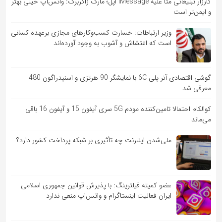
کارزار تبلیغاتی متا علیه iMessage اپل؛ مارک زاکربرگ: واتس‌اپ خیلی بهتر
و ایمن‌تر است
وزیر ارتباطات: خسارت کسب‌وکارهای مجازی برعهده کسانی
است که اغتشاش و آشوب به وجود آورده‌اند
گوشی اقتصادی آنر پلی 6C با نمایشگر 90 هرتزی و اسنپدراگون 480
معرفی شد
کوالکام احتمالا تامین‌کننده مودم 5G سری آیفون 15 و آیفون 16 باقی
می‌ماند
ملی‌شدن اینترنت چه تأثیری بر شبکه پرداخت کشور دارد؟
عضو کمیته فیلترینگ: با پذیرش قوانین جمهوری اسلامی
ایران فعالیت اینستاگرام و واتس‌اپ منعی ندارد