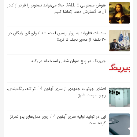
هوش مصنوعی DALL-E حالا می‌تواند تصاویر را فراتر از کادر
آن‌ها گسترش دهد [تماشا کنید]
خدمات فناورانه به زوار اربعین اعلام شد / وای‌فای رایگان در
۲۰ نقطه از مسیر نجف تا کربلا
جیرینگ در پنج عنوان شغلی استخدام می‌کند
افشای جزئیات جدیدی از سری آیفون 14؛ تراشه، رنگ‌بندی،
رم و سرعت شارژ
اپل در تولید اولیه سری آیفون 14، روی مدل‌های پرو تمرکز
کرده است