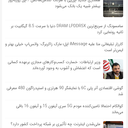
همکاری جدید اپل‌پی با شرکت گلدمن‌ساکس / اپل روزبه‌روز
بیشتر شبیه یک بانک می‌شود
سامسونگ از سریع‌ترین DRAM LPDDR5X دنیا با سرعت 8.5 گیگابیت بر
ثانیه رونمایی کرد
کارزار تبلیغاتی متا علیه iMessage اپل؛ مارک زاکربرگ: واتس‌اپ خیلی بهتر و
ایمن‌تر است
وزیر ارتباطات: خسارت کسب‌وکارهای مجازی برعهده کسانی
است که اغتشاش و آشوب به وجود آورده‌اند
گوشی اقتصادی آنر پلی 6C با نمایشگر 90 هرتزی و اسنپدراگون 480 معرفی
شد
کوالکام احتمالا تامین‌کننده مودم 5G سری آیفون 15 و آیفون 16 باقی
می‌ماند
ملی‌شدن اینترنت چه تأثیری بر شبکه پرداخت کشور دارد؟