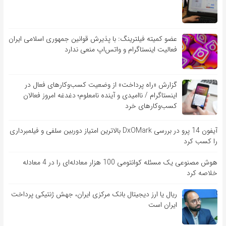
عضو کمیته فیلترینگ: با پذیرش قوانین جمهوری اسلامی ایران
فعالیت اینستاگرام و واتس‌اپ منعی ندارد
گزارش «راه پرداخت» از وضعیت کسب‌وکارهای فعال در
اینستاگرام / ناامیدی و آینده نامعلوم؛ دغدغه امروز فعالان
کسب‌وکارهای خرد
آیفون 14 پرو در بررسی DxOMark بالاترین امتیاز دوربین سلفی و فیلمبرداری
را کسب کرد
هوش مصنوعی یک مسئله کوانتومی 100 هزار معادله‌‎ای را در 4 معادله
خلاصه کرد
ریال یا ارز دیجیتال بانک مرکزی ایران، جهش ژنتیکی پرداخت
ایران است