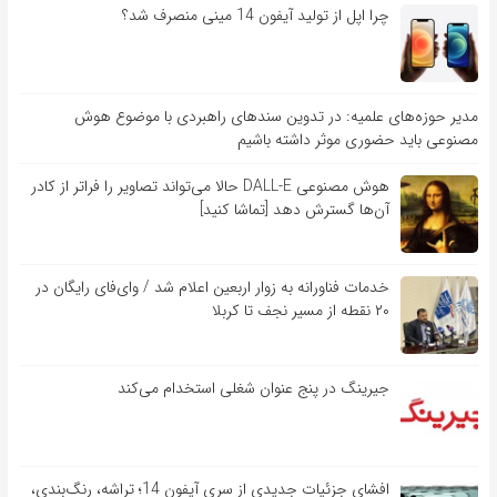
چرا اپل از تولید آیفون 14 مینی منصرف شد؟
مدیر حوزه‌های علمیه: در تدوین سندهای راهبردی با موضوع هوش
مصنوعی باید حضوری موثر داشته باشیم
هوش مصنوعی DALL-E حالا می‌تواند تصاویر را فراتر از کادر
آن‌ها گسترش دهد [تماشا کنید]
خدمات فناورانه به زوار اربعین اعلام شد / وای‌فای رایگان در
۲۰ نقطه از مسیر نجف تا کربلا
جیرینگ در پنج عنوان شغلی استخدام می‌کند
افشای جزئیات جدیدی از سری آیفون 14؛ تراشه، رنگ‌بندی،