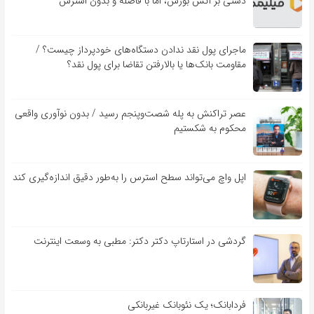
دستی بر آتش بورس، اما با فاصله و بدون استرس
ماجرای پول نقد ندادن دستگاه‌های خودپرداز چیست؟ /
مقاومت بانک‌ها یا بالارفتن تقاضا برای پول نقد؟
عصر تراکنش به پله شصت‌وپنجم رسید / بدون نوآوری واقعی
محکوم به شکستیم
اپل واچ می‌تواند سطح استرس را به‌طور دقیق اندازه‌گیری کند
گردشی در استارتاپ دکتر دکتر: مطبی به وسعت اینترنت
فردابانک؛ یک نئوبانک غیربانکی