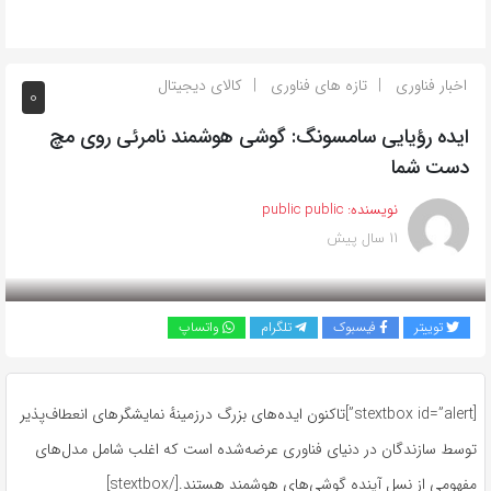
اخبار فناوری
تازه های فناوری
کالای دیجیتال
0
ایده رؤیایی سامسونگ: گوشی هوشمند نامرئی روی مچ
دست شما
نویسنده:
public public
11 سال پیش
بازدید 721
توییتر
فیسبوک
تلگرام
واتساپ
[stextbox id=”alert”]تاکنون ایده‌های بزرگ درزمینهٔ نمایشگرهای انعطاف‌پذیر
توسط سازندگان در دنیای فناوری عرضه‌شده است که اغلب شامل مدل‌های
مفهومی از نسل آینده گوشی‌های هوشمند هستند.[/stextbox]