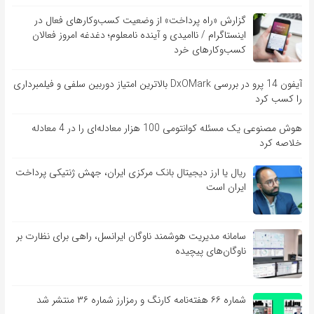
گزارش «راه پرداخت» از وضعیت کسب‌وکارهای فعال در
اینستاگرام / ناامیدی و آینده نامعلوم؛ دغدغه امروز فعالان
کسب‌وکارهای خرد
آیفون 14 پرو در بررسی DxOMark بالاترین امتیاز دوربین سلفی و فیلمبرداری
را کسب کرد
هوش مصنوعی یک مسئله کوانتومی 100 هزار معادله‌‎ای را در 4 معادله
خلاصه کرد
ریال یا ارز دیجیتال بانک مرکزی ایران، جهش ژنتیکی پرداخت
ایران است
سامانه مدیریت هوشمند ناوگان ایرانسل، راهی برای نظارت بر
ناوگان‌های پیچیده
شماره ۶۶ هفته‌نامه کارنگ و رمزارز شماره ۳۶ منتشر شد