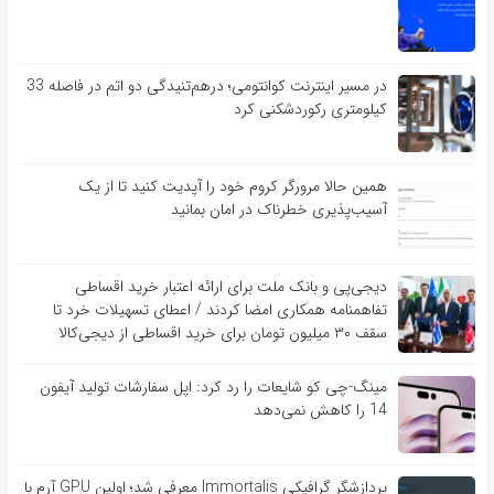
در مسیر اینترنت کوانتومی؛ درهم‌تنیدگی دو اتم در فاصله 33
کیلومتری رکوردشکنی کرد
همین حالا مرورگر کروم خود را آپدیت کنید تا از یک
آسیب‌‌‌‌پذیری خطرناک در امان بمانید
دیجی‌پی و بانک ملت برای ارائه اعتبار خرید اقساطی
تفاهم‎نامه همکاری امضا کردند / اعطای تسهیلات خرد تا
سقف ۳۰ میلیون تومان برای خرید اقساطی از دیجی‌کالا
مینگ-چی کو شایعات را رد کرد: اپل سفارشات تولید آیفون
14 را کاهش نمی‌دهد
پردازشگر گرافیکی Immortalis معرفی شد؛ اولین GPU آرم با