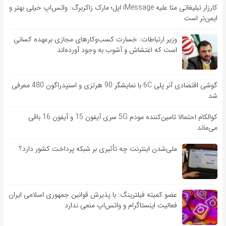
کارزار تبلیغاتی متا علیه iMessage اپل؛ مارک زاکربرگ: واتس‌اپ خیلی بهتر و
ایمن‌تر است
وزیر ارتباطات: خسارت کسب‌وکارهای مجازی برعهده کسانی
است که اغتشاش و آشوب به وجود آورده‌اند
گوشی اقتصادی آنر پلی 6C با نمایشگر 90 هرتزی و اسنپدراگون 480 معرفی
شد
کوالکام احتمالا تامین‌کننده مودم 5G سری آیفون 15 و آیفون 16 باقی
می‌ماند
ملی‌شدن اینترنت چه تأثیری بر شبکه پرداخت کشور دارد؟
عضو کمیته فیلترینگ: با پذیرش قوانین جمهوری اسلامی ایران
فعالیت اینستاگرام و واتس‌اپ منعی ندارد