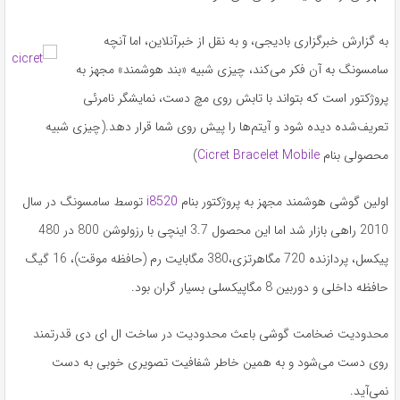
به گزارش خبرگزاری بادیجی، و به نقل از خبرآنلاین، اما آنچه
سامسونگ به آن فکر می‌کند، چیزی شبیه «بند هوشمند» مجهز به
پروژکتور است که بتواند با تابش روی مچ دست، نمایشگر نامرئی
تعریف‌شده دیده شود و آیتم‌ها را پیش روی شما قرار دهد.(چیزی شبیه
محصولی بنام
Cicret Bracelet Mobile
)
اولین گوشی هوشمند مجهز به پروژکتور بنام
i8520
توسط سامسونگ در سال
2010 راهی بازار شد اما این محصول 3.7 اینچی با رزولوشن 800 در 480
پیکسل، پردازنده 720 مگاهرتزی،380 مگابایت رم (حافظه موقت)، 16 گیگ
حافظه داخلی و دوربین 8 مگاپیکسلی بسیار گران بود.
محدودیت ضخامت گوشی باعث محدودیت در ساخت ال ای دی قدرتمند
روی دست می‌شود و به همین خاطر شفافیت تصویری خوبی به دست
نمی‌آید.