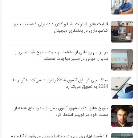
قابلیت ‏های اینترنت اشیا و کلان‏ داده برای کشف تقلب و
کلاهبرداری در بانکداری دیجیتال
در مراسم رونمایی از سالنامه مهاجرت مطرح شد: نیمی از
مدیران میانی در مسیر مهاجرت هستند
مینگ-چی کو: اپل آیفون SE 4 را تولید نمی‌کند یا آن را تا
2024 به تعویق می‌اندازد
جورج هاتز، هکر مشهور آیفون پس از حدود پنج هفته از
سمت خود در توییتر استعفا کرد
۱۱۴ شعبه اچ‌اس‌بی‌سی در بریتانیا تعطیل می‌شود / آیا مردم