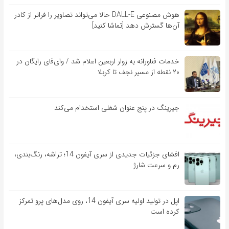
هوش مصنوعی DALL-E حالا می‌تواند تصاویر را فراتر از کادر
آن‌ها گسترش دهد [تماشا کنید]
خدمات فناورانه به زوار اربعین اعلام شد / وای‌فای رایگان در
۲۰ نقطه از مسیر نجف تا کربلا
جیرینگ در پنج عنوان شغلی استخدام می‌کند
افشای جزئیات جدیدی از سری آیفون 14؛ تراشه، رنگ‌بندی،
رم و سرعت شارژ
اپل در تولید اولیه سری آیفون 14، روی مدل‌های پرو تمرکز
کرده است