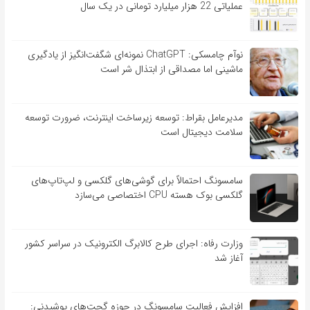
عملیاتی 22 هزار میلیارد تومانی در یک سال
نوآم چامسکی: ChatGPT نمونه‌ای شگفت‌انگیز از یادگیری
ماشینی اما مصداقی از ابتذال شر است
مدیرعامل بقراط: توسعه زیرساخت اینترنت، ضرورت توسعه
سلامت دیجیتال است
سامسونگ احتمالاً برای گوشی‌های گلکسی و لپ‌تاپ‌های
گلکسی بوک هسته CPU اختصاصی می‌سازد
وزارت رفاه: اجرای طرح کالابرگ الکترونیک در سراسر کشور
آغاز شد
افزایش فعالیت سامسونگ در حوزه گجت‌های پوشیدنی: