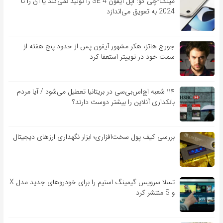
مینگ-چی کو: اپل آیفون SE 4 را تولید نمی‌کند یا آن را تا
2024 به تعویق می‌اندازد
جورج هاتز، هکر مشهور آیفون پس از حدود پنج هفته از
سمت خود در توییتر استعفا کرد
۱۱۴ شعبه اچ‌اس‌بی‌سی در بریتانیا تعطیل می‌شود / آیا مردم
بانکداری آنلاین را بیشتر دوست دارند؟
بررسی کیف‌ پول سخت‌افزاری؛ ابزار نگهداری ارزهای دیجیتال
تسلا سرویس گیمینگ استیم را برای خودروهای جدید مدل X
و S منتشر کرد