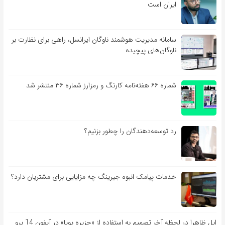
ایران است
سامانه مدیریت هوشمند ناوگان ایرانسل، راهی برای نظارت بر
ناوگان‌های پیچیده
شماره ۶۶ هفته‌نامه کارنگ و رمزارز شماره ۳۶ منتشر شد
رد توسعه‌دهندگان را چطور بزنیم؟
خدمات پیامک انبوه جیرینگ چه مزایایی برای مشتریان دارد؟
اپل ظاهرا در لحظه آخر تصمیم به استفاده از «جزیره پویا» در آیفون 14 پرو