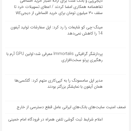
دیجی‌پی و بانک ملت برای ارائه اعتبار خرید اقساطی
تفاهم‎نامه همکاری امضا کردند / اعطای تسهیلات خرد تا
سقف ۳۰ میلیون تومان برای خرید اقساطی از دیجی‌کالا
مینگ-چی کو شایعات را رد کرد: اپل سفارشات تولید آیفون
14 را کاهش نمی‌دهد
پردازشگر گرافیکی Immortalis معرفی شد؛ اولین GPU آرم با
رهگیری پرتو سخت‌افزاری
مدیر اپل سامسونگ را به کپی‌کاری متهم کرد: گلکسی‌ها
همان آیفون با نمایشگر بزرگتر بودند
ضعف امنیت سایت‌های بانک‌های ایرانی عامل قطع دسترسی از خارج
اعلام شرایط ثبت گوشی تلفن همراه در فرودگاه امام خمینی