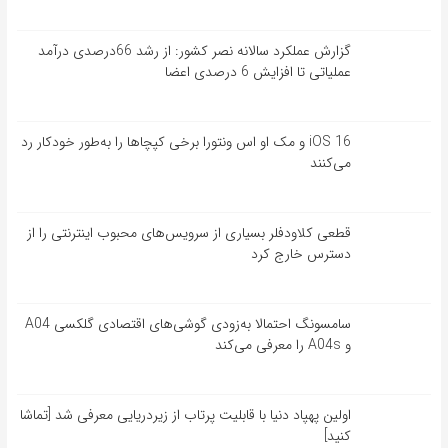
گزارش عملکرد سالانه نصر کشور: از رشد 66درصدی درآمد
عملیاتی تا افزایش 6 درصدی اعضا
iOS 16 و مک او اس ونتورا برخی کپچاها را به‌طور خودکار رد
می‌کنند
قطعی کلاودفلر بسیاری از سرویس‌های محبوب اینترنتی را از
دسترس خارج کرد
سامسونگ احتمالا به‌زودی گوشی‌های اقتصادی گلکسی A04
و A04s را معرفی می‌کند
اولین پهپاد دنیا با قابلیت پرتاب از زیردریایی معرفی شد [تماشا
کنید]