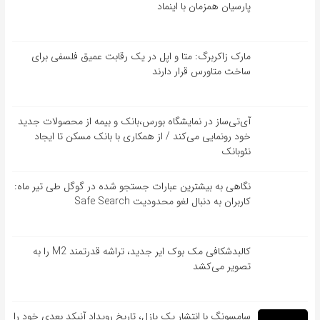
پارسیان همزمان با اینماد
مارک زاکربرگ: متا و اپل در یک رقابت عمیق فلسفی برای
ساخت متاورس قرار دارند
آی‌تی‌ساز در نمایشگاه بورس،بانک و بیمه از محصولات جدید
خود رونمایی می‌کند / از همکاری با بانک مسکن تا ایجاد
نئوبانک
نگاهی به بیشترین عبارات جستجو شده در گوگل طی تیر ماه:
کاربران به دنبال لغو محدودیت Safe Search
کالبدشکافی مک بوک ایر جدید، تراشه قدرتمند M2 را به
تصویر می‌کشد
سامسونگ با انتشار یک پازل، تاریخ رویداد آنپکد بعدی خود را