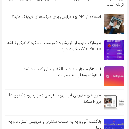
گرفته است
استفاده از API چه مزایایی برای شرکت‌های فین‌تک دارد؟
بنچمارک آنتوتو از افزایش 28 درصدی عملکرد گرافیکی تراشه
A16 Bionic حکایت دارد
اینستاگرام ابزار جدید «Gifts» را برای کسب درآمد
اینفلوئنسرها آزمایش می‌کند
طرح‌های مفهومی آیپد پرو با طراحی «جزیره پویا» آیفون 14
پرو را ببینید
بازگشت آنی وجه به حساب مشتری با سرویس استرداد وجه
زیبال