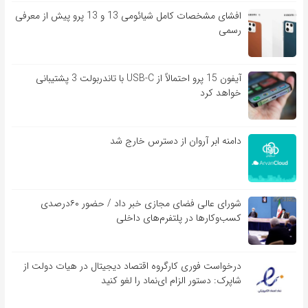
افشای مشخصات کامل شیائومی 13 و 13 پرو پیش از معرفی
رسمی
آیفون 15 پرو احتمالاً از USB-C با تاندربولت 3 پشتیبانی
خواهد کرد
دامنه ابر آروان از دسترس خارج شد
شورای عالی فضای مجازی خبر داد / حضور ۶۰درصدی
کسب‌و‌کارها در پلتفرم‌های داخلی
درخواست فوری کارگروه اقتصاد دیجیتال در هیات دولت از
شاپرک: دستور الزام ای‌نماد را لغو کنید