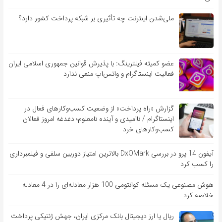
ملی‌شدن اینترنت چه تأثیری بر شبکه پرداخت کشور دارد؟
عضو کمیته فیلترینگ: با پذیرش قوانین جمهوری اسلامی ایران
فعالیت اینستاگرام و واتس‌اپ منعی ندارد
گزارش «راه پرداخت» از وضعیت کسب‌وکارهای فعال در
اینستاگرام / ناامیدی و آینده نامعلوم؛ دغدغه امروز فعالان
کسب‌وکارهای خرد
آیفون 14 پرو در بررسی DxOMark بالاترین امتیاز دوربین سلفی و فیلمبرداری
را کسب کرد
هوش مصنوعی یک مسئله کوانتومی 100 هزار معادله‌‎ای را در 4 معادله
خلاصه کرد
ریال یا ارز دیجیتال بانک مرکزی ایران، جهش ژنتیکی پرداخت