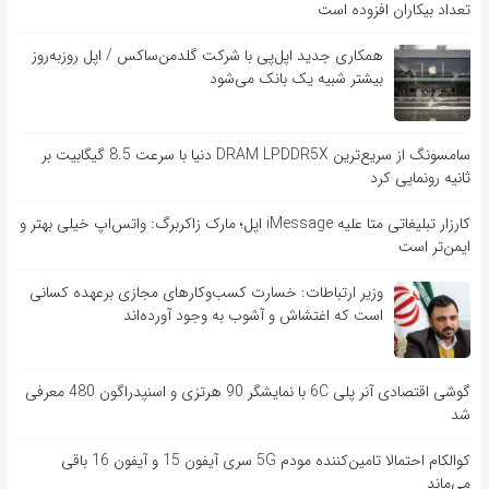
تعداد بیکاران افزوده است
همکاری جدید اپل‌پی با شرکت گلدمن‌ساکس / اپل روزبه‌روز
بیشتر شبیه یک بانک می‌شود
سامسونگ از سریع‌ترین DRAM LPDDR5X دنیا با سرعت 8.5 گیگابیت بر
ثانیه رونمایی کرد
کارزار تبلیغاتی متا علیه iMessage اپل؛ مارک زاکربرگ: واتس‌اپ خیلی بهتر و
ایمن‌تر است
وزیر ارتباطات: خسارت کسب‌وکارهای مجازی برعهده کسانی
است که اغتشاش و آشوب به وجود آورده‌اند
گوشی اقتصادی آنر پلی 6C با نمایشگر 90 هرتزی و اسنپدراگون 480 معرفی
شد
کوالکام احتمالا تامین‌کننده مودم 5G سری آیفون 15 و آیفون 16 باقی
می‌ماند