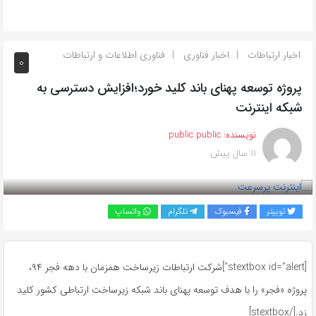
اخبار ارتباطات
اخبار فناوری
فناوری اطلاعات و ارتباطات
0
پروژه توسعه پهنای باند کلید خورد؛افزایش دسترسی به
شبکه اینترنت
نویسنده:
public public
11 سال پیش
بازدید 253
توییتر
فیسبوک
تلگرام
واتساپ
[stextbox id=”alert”]شرکت ارتباطات زیرساخت همزمان با دهه فجر ۹۴،
پروژه «فجر» را با هدف توسعه پهنای باند شبکه زیرساخت ارتباطی کشور کلید
زد.[/stextbox]