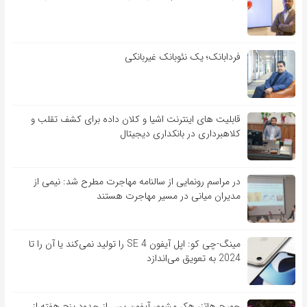
فردابانک؛ یک نئوبانک غیربانکی
قابلیت ‏های اینترنت اشیا و کلان‏ داده برای کشف تقلب و
کلاهبرداری در بانکداری دیجیتال
در مراسم رونمایی از سالنامه مهاجرت مطرح شد: نیمی از
مدیران میانی در مسیر مهاجرت هستند
مینگ-چی کو: اپل آیفون SE 4 را تولید نمی‌کند یا آن را تا
2024 به تعویق می‌اندازد
جورج هاتز، هکر مشهور آیفون پس از حدود پنج هفته از