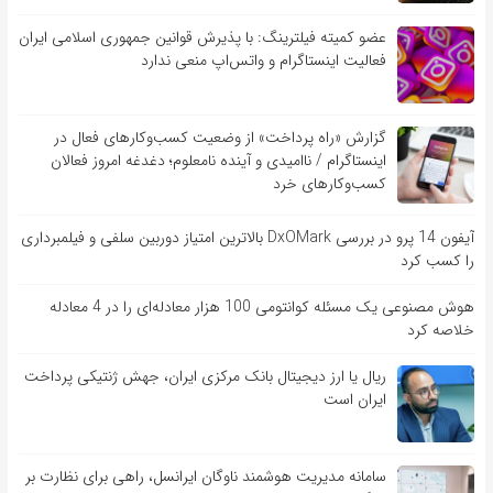
عضو کمیته فیلترینگ: با پذیرش قوانین جمهوری اسلامی ایران
فعالیت اینستاگرام و واتس‌اپ منعی ندارد
گزارش «راه پرداخت» از وضعیت کسب‌وکارهای فعال در
اینستاگرام / ناامیدی و آینده نامعلوم؛ دغدغه امروز فعالان
کسب‌وکارهای خرد
آیفون 14 پرو در بررسی DxOMark بالاترین امتیاز دوربین سلفی و فیلمبرداری
را کسب کرد
هوش مصنوعی یک مسئله کوانتومی 100 هزار معادله‌‎ای را در 4 معادله
خلاصه کرد
ریال یا ارز دیجیتال بانک مرکزی ایران، جهش ژنتیکی پرداخت
ایران است
سامانه مدیریت هوشمند ناوگان ایرانسل، راهی برای نظارت بر