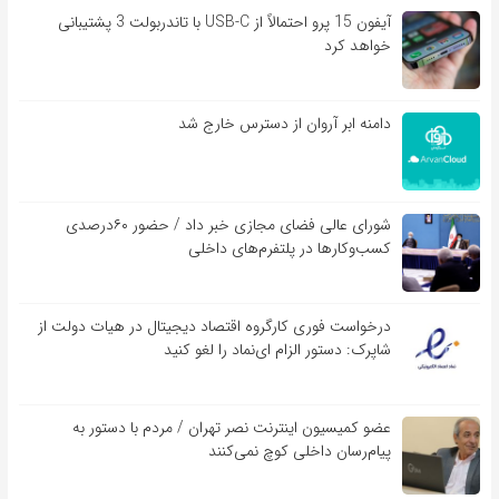
آیفون 15 پرو احتمالاً از USB-C با تاندربولت 3 پشتیبانی
خواهد کرد
دامنه ابر آروان از دسترس خارج شد
شورای عالی فضای مجازی خبر داد / حضور ۶۰درصدی
کسب‌و‌کارها در پلتفرم‌های داخلی
درخواست فوری کارگروه اقتصاد دیجیتال در هیات دولت از
شاپرک: دستور الزام ای‌نماد را لغو کنید
عضو کمیسیون اینترنت نصر تهران / مردم با دستور به
پیام‌رسان داخلی کوچ نمی‌کنند