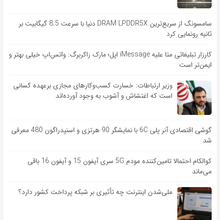
سامسونگ از سریع‌ترین DRAM LPDDR5X دنیا با سرعت 8.5 گیگابیت بر
ثانیه رونمایی کرد
کارزار تبلیغاتی متا علیه iMessage اپل؛ مارک زاکربرگ: واتس‌اپ خیلی بهتر و
ایمن‌تر است
وزیر ارتباطات: خسارت کسب‌وکارهای مجازی برعهده کسانی
است که اغتشاش و آشوب به وجود آورده‌اند
گوشی اقتصادی آنر پلی 6C با نمایشگر 90 هرتزی و اسنپدراگون 480 معرفی
شد
کوالکام احتمالا تامین‌کننده مودم 5G سری آیفون 15 و آیفون 16 باقی
می‌ماند
ملی‌شدن اینترنت چه تأثیری بر شبکه پرداخت کشور دارد؟