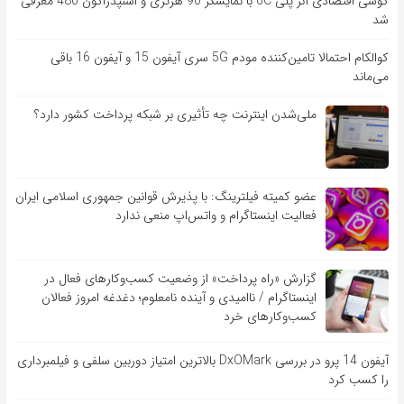
گوشی اقتصادی آنر پلی 6C با نمایشگر 90 هرتزی و اسنپدراگون 480 معرفی
شد
کوالکام احتمالا تامین‌کننده مودم 5G سری آیفون 15 و آیفون 16 باقی
می‌ماند
ملی‌شدن اینترنت چه تأثیری بر شبکه پرداخت کشور دارد؟
عضو کمیته فیلترینگ: با پذیرش قوانین جمهوری اسلامی ایران
فعالیت اینستاگرام و واتس‌اپ منعی ندارد
گزارش «راه پرداخت» از وضعیت کسب‌وکارهای فعال در
اینستاگرام / ناامیدی و آینده نامعلوم؛ دغدغه امروز فعالان
کسب‌وکارهای خرد
آیفون 14 پرو در بررسی DxOMark بالاترین امتیاز دوربین سلفی و فیلمبرداری
را کسب کرد