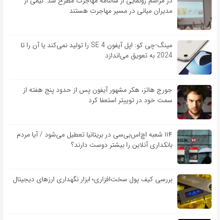
در مراسم رونمایی از سالنامه مهاجرت مطرح شد: نیمی از
مدیران میانی در مسیر مهاجرت هستند
مینگ-چی کو: اپل آیفون SE 4 را تولید نمی‌کند یا آن را تا
2024 به تعویق می‌اندازد
جورج هاتز، هکر مشهور آیفون پس از حدود پنج هفته از
سمت خود در توییتر استعفا کرد
۱۱۴ شعبه اچ‌اس‌بی‌سی در بریتانیا تعطیل می‌شود / آیا مردم
بانکداری آنلاین را بیشتر دوست دارند؟
بررسی کیف‌ پول سخت‌افزاری؛ ابزار نگهداری ارزهای دیجیتال