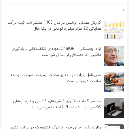
گزارش عملکرد ایرانسل در سال 1400 منتشر شد: ثبت درآمد
عملیاتی 22 هزار میلیارد تومانی در یک سال
نوآم چامسکی: ChatGPT نمونه‌ای شگفت‌انگیز از یادگیری
ماشینی اما مصداقی از ابتذال شر است
مدیرعامل بقراط: توسعه زیرساخت اینترنت، ضرورت توسعه
سلامت دیجیتال است
سامسونگ احتمالاً برای گوشی‌های گلکسی و لپ‌تاپ‌های
گلکسی بوک هسته CPU اختصاصی می‌سازد
وزارت رفاه: اجرای طرح کالابرگ الکترونیک در سراسر کشور