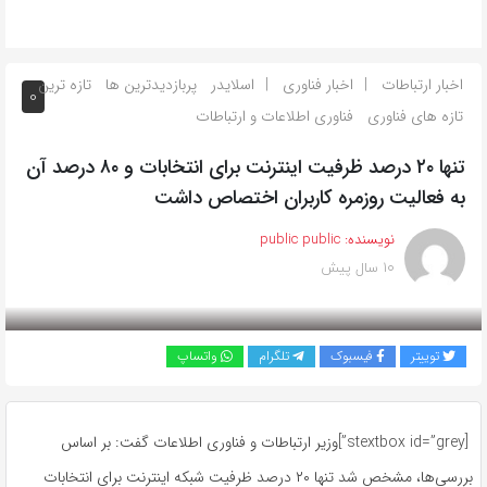
اخبار ارتباطات
اخبار فناوری
اسلایدر
پربازدیدترین ها
تازه ترین
0
تازه های فناوری
فناوری اطلاعات و ارتباطات
تنها ۲۰ درصد ظرفیت اینترنت برای انتخابات و ۸۰ درصد آن
به فعالیت روزمره کاربران اختصاص داشت
نویسنده:
public public
10 سال پیش
بازدید 806
توییتر
فیسبوک
تلگرام
واتساپ
[stextbox id=”grey”]
وزیر ارتباطات و فناوری اطلاعات گفت: بر اساس
بررسی‌ها، مشخص شد تنها ۲۰ درصد ظرفیت شبکه اینترنت برای انتخابات