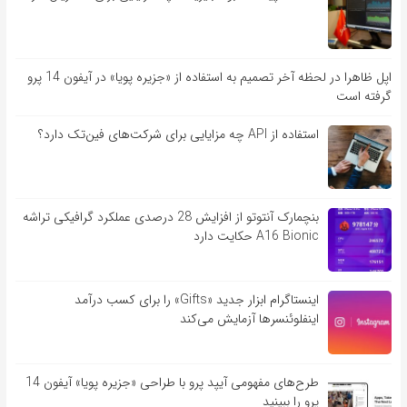
اپل ظاهرا در لحظه آخر تصمیم به استفاده از «جزیره پویا» در آیفون 14 پرو
گرفته است
استفاده از API چه مزایایی برای شرکت‌های فین‌تک دارد؟
بنچمارک آنتوتو از افزایش 28 درصدی عملکرد گرافیکی تراشه
A16 Bionic حکایت دارد
اینستاگرام ابزار جدید «Gifts» را برای کسب درآمد
اینفلوئنسرها آزمایش می‌کند
طرح‌های مفهومی آیپد پرو با طراحی «جزیره پویا» آیفون 14
پرو را ببینید