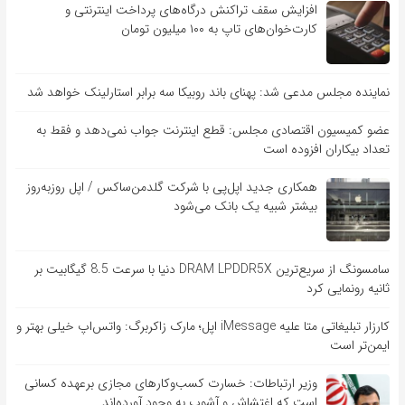
افزایش سقف تراکنش درگاه‌های پرداخت اینترنتی و
کارت‌خوان‌های تاپ به ۱۰۰ میلیون تومان
نماینده مجلس مدعی شد: پهنای باند روبیکا سه برابر استارلینک خواهد شد
عضو کمیسیون اقتصادی مجلس: قطع اینترنت جواب نمی‌دهد و فقط به
تعداد بیکاران افزوده است
همکاری جدید اپل‌پی با شرکت گلدمن‌ساکس / اپل روزبه‌روز
بیشتر شبیه یک بانک می‌شود
سامسونگ از سریع‌ترین DRAM LPDDR5X دنیا با سرعت 8.5 گیگابیت بر
ثانیه رونمایی کرد
کارزار تبلیغاتی متا علیه iMessage اپل؛ مارک زاکربرگ: واتس‌اپ خیلی بهتر و
ایمن‌تر است
وزیر ارتباطات: خسارت کسب‌وکارهای مجازی برعهده کسانی
است که اغتشاش و آشوب به وجود آورده‌اند