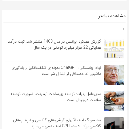
مشاهده بیشتر
گزارش عملکرد ایرانسل در سال 1400 منتشر شد: ثبت درآمد
عملیاتی 22 هزار میلیارد تومانی در یک سال
نوآم چامسکی: ChatGPT نمونه‌ای شگفت‌انگیز از یادگیری
ماشینی اما مصداقی از ابتذال شر است
مدیرعامل بقراط: توسعه زیرساخت اینترنت، ضرورت توسعه
سلامت دیجیتال است
سامسونگ احتمالاً برای گوشی‌های گلکسی و لپ‌تاپ‌های
گلکسی بوک هسته CPU اختصاصی می‌سازد