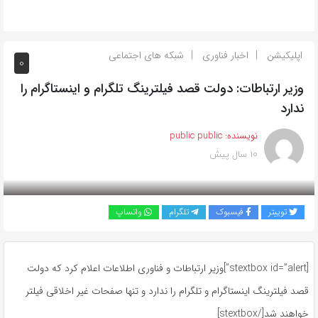
اپلیکیشن
اخبار فناوری
شبکه های اجتماعی
0
وزیر ارتباطات: دولت قصد فیلترینگ تلگرام و اینستاگرام را
ندارد
نویسنده:
public public
10 سال پیش
بازدید 460
توییتر
فیسبوک
تلگرام
واتساپ
[stextbox id=”alert”]وزیر ارتباطات و فناوری اطلاعات اعلام کرد که دولت
قصد فیلترینگ اینستاگرام و تلگرام را ندارد و تنها صفحات غیر اخلاقی فیلتر
خواهند شد[/stextbox]