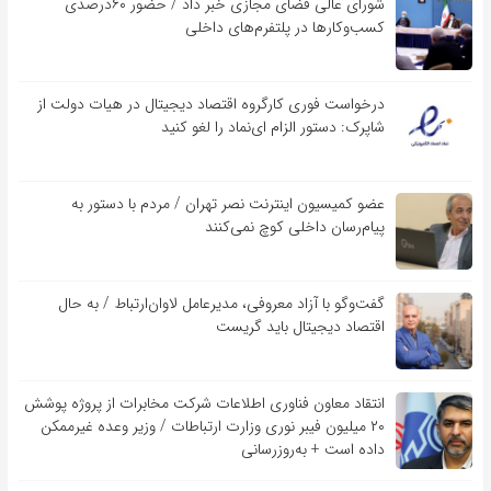
شورای عالی فضای مجازی خبر داد / حضور ۶۰درصدی
کسب‌و‌کارها در پلتفرم‌های داخلی
درخواست فوری کارگروه اقتصاد دیجیتال در هیات دولت از
شاپرک: دستور الزام ای‌نماد را لغو کنید
عضو کمیسیون اینترنت نصر تهران / مردم با دستور به
پیام‌رسان داخلی کوچ نمی‌کنند
گفت‌و‌گو با آزاد معروفی، مدیرعامل لاوان‌ارتباط / به حال
اقتصاد دیجیتال باید گریست
انتقاد معاون فناوری اطلاعات شرکت مخابرات از پروژه پوشش
۲۰ میلیون فیبر نوری وزارت ارتباطات / وزیر وعده غیرممکن
داده است + به‌روزرسانی