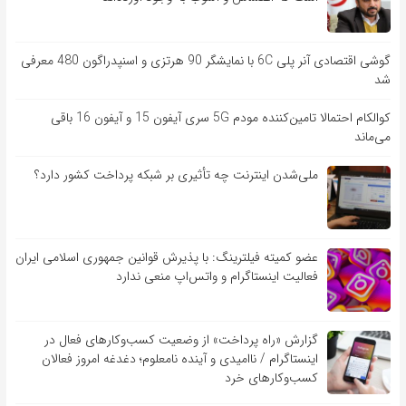
گوشی اقتصادی آنر پلی 6C با نمایشگر 90 هرتزی و اسنپدراگون 480 معرفی
شد
کوالکام احتمالا تامین‌کننده مودم 5G سری آیفون 15 و آیفون 16 باقی
می‌ماند
ملی‌شدن اینترنت چه تأثیری بر شبکه پرداخت کشور دارد؟
عضو کمیته فیلترینگ: با پذیرش قوانین جمهوری اسلامی ایران
فعالیت اینستاگرام و واتس‌اپ منعی ندارد
گزارش «راه پرداخت» از وضعیت کسب‌وکارهای فعال در
اینستاگرام / ناامیدی و آینده نامعلوم؛ دغدغه امروز فعالان
کسب‌وکارهای خرد