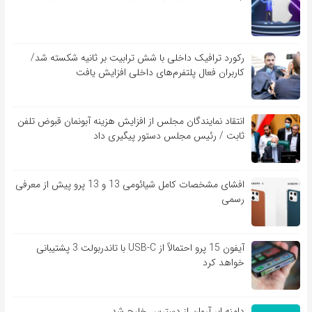
رکورد ترافیک داخلی با شش ترابیت بر ثانیه شکسته شد/
کاربران فعال پلتفرم‌های داخلی افزایش یافت
انتقاد نمایندگان مجلس از افزایش هزینه آبونمان قبوض تلفن
ثابت / رئیس مجلس دستور پیگیری داد
افشای مشخصات کامل شیائومی 13 و 13 پرو پیش از معرفی
رسمی
آیفون 15 پرو احتمالاً از USB-C با تاندربولت 3 پشتیبانی
خواهد کرد
دامنه ابر آروان از دسترس خارج شد