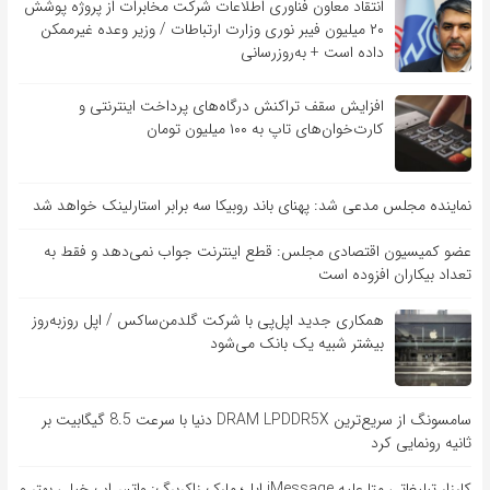
انتقاد معاون فناوری اطلاعات شرکت مخابرات از پروژه پوشش
۲۰ میلیون فیبر نوری وزارت ارتباطات / وزیر وعده غیرممکن
داده است + به‌روزرسانی
افزایش سقف تراکنش درگاه‌های پرداخت اینترنتی و
کارت‌خوان‌های تاپ به ۱۰۰ میلیون تومان
نماینده مجلس مدعی شد: پهنای باند روبیکا سه برابر استارلینک خواهد شد
عضو کمیسیون اقتصادی مجلس: قطع اینترنت جواب نمی‌دهد و فقط به
تعداد بیکاران افزوده است
همکاری جدید اپل‌پی با شرکت گلدمن‌ساکس / اپل روزبه‌روز
بیشتر شبیه یک بانک می‌شود
سامسونگ از سریع‌ترین DRAM LPDDR5X دنیا با سرعت 8.5 گیگابیت بر
ثانیه رونمایی کرد
کارزار تبلیغاتی متا علیه iMessage اپل؛ مارک زاکربرگ: واتس‌اپ خیلی بهتر و