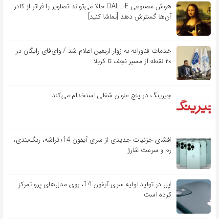
هوش مصنوعی DALL-E حالا می‌تواند تصاویر را فراتر از کادر
آن‌ها گسترش دهد [تماشا کنید]
خدمات فناورانه به زوار اربعین اعلام شد / وای‌فای رایگان در
۲۰ نقطه از مسیر نجف تا کربلا
جیرینگ در پنج عنوان شغلی استخدام می‌کند
افشای جزئیات جدیدی از سری آیفون 14؛ تراشه، رنگ‌بندی،
رم و سرعت شارژ
اپل در تولید اولیه سری آیفون 14، روی مدل‌های پرو تمرکز
کرده است