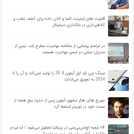
قابلیت ‏های اینترنت اشیا و کلان‏ داده برای کشف تقلب و
کلاهبرداری در بانکداری دیجیتال
در مراسم رونمایی از سالنامه مهاجرت مطرح شد: نیمی از
مدیران میانی در مسیر مهاجرت هستند
مینگ-چی کو: اپل آیفون SE 4 را تولید نمی‌کند یا آن را تا
2024 به تعویق می‌اندازد
جورج هاتز، هکر مشهور آیفون پس از حدود پنج هفته از
سمت خود در توییتر استعفا کرد
۱۱۴ شعبه اچ‌اس‌بی‌سی در بریتانیا تعطیل می‌شود / آیا مردم
بانکداری آنلاین را بیشتر دوست دارند؟