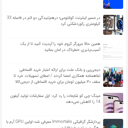
در مسیر اینترنت کوانتومی؛ درهم‌تنیدگی دو اتم در فاصله 33
کیلومتری رکوردشکنی کرد
همین حالا مرورگر کروم خود را آپدیت کنید تا از یک
آسیب‌‌‌‌پذیری خطرناک در امان بمانید
دیجی‌پی و بانک ملت برای ارائه اعتبار خرید اقساطی
تفاهم‎نامه همکاری امضا کردند / اعطای تسهیلات خرد تا
سقف ۳۰ میلیون تومان برای خرید اقساطی از دیجی‌کالا
مینگ-چی کو شایعات را رد کرد: اپل سفارشات تولید آیفون
14 را کاهش نمی‌دهد
پردازشگر گرافیکی Immortalis معرفی شد؛ اولین GPU آرم با
رهگیری پرتو سخت‌افزاری