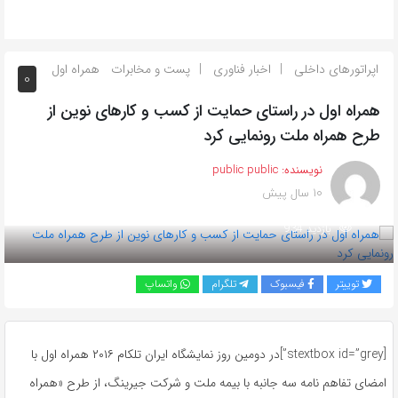
اپراتورهای داخلی
اخبار فناوری
پست و مخابرات
همراه اول
0
همراه اول در راستای حمایت از کسب و کارهای نوین از
طرح همراه ملت رونمایی کرد
نویسنده:
public public
10 سال پیش
بازدید 934
توییتر
فیسبوک
تلگرام
واتساپ
[stextbox id=”grey”]در دومین روز نمایشگاه ایران تلکام ۲۰۱۶ همراه اول با
امضای تفاهم نامه سه جانبه با بیمه ملت و شرکت جیرینگ، از طرح «همراه