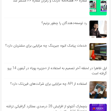
شماره ۶۶ هفته‌نامه کارنگ و رمزارز شماره ۳۶ منتشر شد
رد توسعه‌دهندگان را چطور بزنیم؟
خدمات پیامک انبوه جیرینگ چه مزایایی برای مشتریان دارد؟
اپل ظاهرا در لحظه آخر تصمیم به استفاده از «جزیره پویا» در آیفون 14 پرو
گرفته است
استفاده از API چه مزایایی برای شرکت‌های فین‌تک دارد؟
بنچمارک آنتوتو از افزایش 28 درصدی عملکرد گرافیکی تراشه