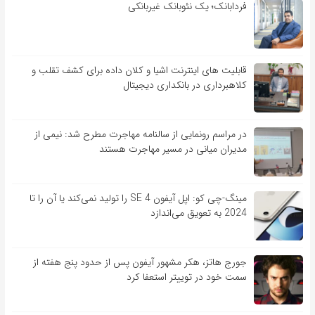
فردابانک؛ یک نئوبانک غیربانکی
قابلیت ‏های اینترنت اشیا و کلان‏ داده برای کشف تقلب و
کلاهبرداری در بانکداری دیجیتال
در مراسم رونمایی از سالنامه مهاجرت مطرح شد: نیمی از
مدیران میانی در مسیر مهاجرت هستند
مینگ-چی کو: اپل آیفون SE 4 را تولید نمی‌کند یا آن را تا
2024 به تعویق می‌اندازد
جورج هاتز، هکر مشهور آیفون پس از حدود پنج هفته از
سمت خود در توییتر استعفا کرد