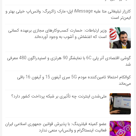
کارزار تبلیغاتی متا علیه iMessage اپل؛ مارک زاکربرگ: واتس‌اپ خیلی بهتر و
ایمن‌تر است
وزیر ارتباطات: خسارت کسب‌وکارهای مجازی برعهده کسانی
است که اغتشاش و آشوب به وجود آورده‌اند
گوشی اقتصادی آنر پلی 6C با نمایشگر 90 هرتزی و اسنپدراگون 480 معرفی
شد
کوالکام احتمالا تامین‌کننده مودم 5G سری آیفون 15 و آیفون 16 باقی
می‌ماند
ملی‌شدن اینترنت چه تأثیری بر شبکه پرداخت کشور دارد؟
عضو کمیته فیلترینگ: با پذیرش قوانین جمهوری اسلامی ایران
فعالیت اینستاگرام و واتس‌اپ منعی ندارد