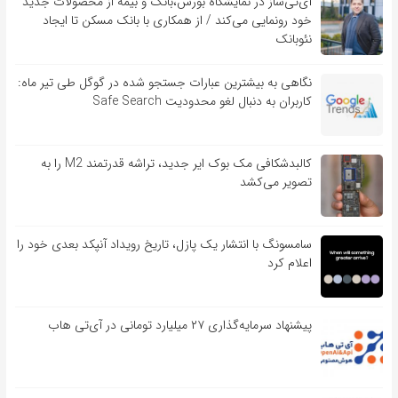
آی‌تی‌ساز در نمایشگاه بورس،بانک و بیمه از محصولات جدید
خود رونمایی می‌کند / از همکاری با بانک مسکن تا ایجاد
نئوبانک
نگاهی به بیشترین عبارات جستجو شده در گوگل طی تیر ماه:
کاربران به دنبال لغو محدودیت Safe Search
کالبدشکافی مک بوک ایر جدید، تراشه قدرتمند M2 را به
تصویر می‌کشد
سامسونگ با انتشار یک پازل، تاریخ رویداد آنپکد بعدی خود را
اعلام کرد
پیشنهاد سرمایه‌گذاری ۲۷ میلیارد تومانی در آی‌تی هاب