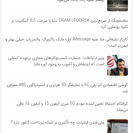
سامسونگ از سریع‌ترین DRAM LPDDR5X دنیا با سرعت 8.5 گیگابیت بر
ثانیه رونمایی کرد
کارزار تبلیغاتی متا علیه iMessage اپل؛ مارک زاکربرگ: واتس‌اپ خیلی بهتر و
ایمن‌تر است
وزیر ارتباطات: خسارت کسب‌وکارهای مجازی برعهده کسانی
است که اغتشاش و آشوب به وجود آورده‌اند
گوشی اقتصادی آنر پلی 6C با نمایشگر 90 هرتزی و اسنپدراگون 480 معرفی
شد
کوالکام احتمالا تامین‌کننده مودم 5G سری آیفون 15 و آیفون 16 باقی
می‌ماند
ملی‌شدن اینترنت چه تأثیری بر شبکه پرداخت کشور دارد؟