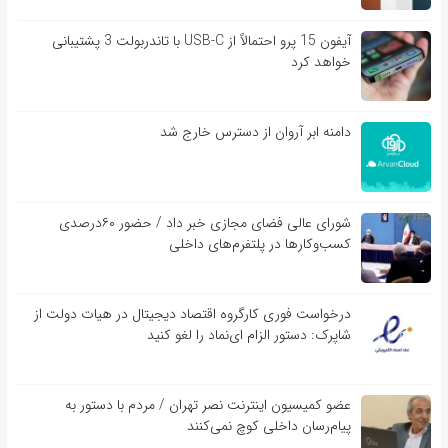
آیفون 15 پرو احتمالاً از USB-C با تاندربولت 3 پشتیبانی
خواهد کرد
دامنه ابر آروان از دسترس خارج شد
شورای عالی فضای مجازی خبر داد / حضور ۶۰درصدی
کسب‌و‌کارها در پلتفرم‌های داخلی
درخواست فوری کارگروه اقتصاد دیجیتال در هیات دولت از
شاپرک: دستور الزام ای‌نماد را لغو کنید
عضو کمیسیون اینترنت نصر تهران / مردم با دستور به
پیام‌رسان داخلی کوچ نمی‌کنند