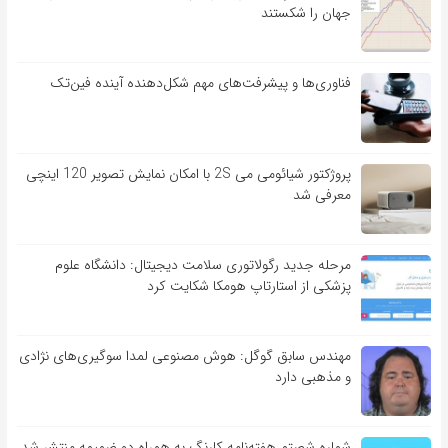
جهان را شکستند
فناوری‌ها و پیشرفت‌های مهم شکل‌دهنده آینده فین‌تک
پروژکتور شیائومی می 2S با امکان نمایش تصویر 120 اینچی
معرفی شد
مرحله جدید رگولاتوری سلامت دیجیتال: دانشگاه علوم
پزشکی از استارتاپ هومکا شکایت کرد
مهندس سابق گوگل: هوش مصنوعی لمدا سوگیری‌های نژادی
و مذهبی دارد
شماره شصتم هفته‌نامه کارنگ به همراه دو ضمیمه منتشر شد