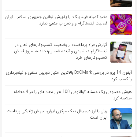
عضو کمیته فیلترینگ: با پذیرش قوانین جمهوری اسلامی ایران
فعالیت اینستاگرام و واتس‌اپ منعی ندارد
گزارش «راه پرداخت» از وضعیت کسب‌وکارهای فعال در
اینستاگرام / ناامیدی و آینده نامعلوم؛ دغدغه امروز فعالان
کسب‌وکارهای خرد
آیفون 14 پرو در بررسی DxOMark بالاترین امتیاز دوربین سلفی و فیلمبرداری
را کسب کرد
هوش مصنوعی یک مسئله کوانتومی 100 هزار معادله‌‎ای را در 4 معادله
خلاصه کرد
ریال یا ارز دیجیتال بانک مرکزی ایران، جهش ژنتیکی پرداخت
ایران است