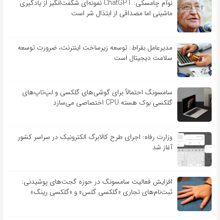
نوآم چامسکی: ChatGPT نمونه‌ای شگفت‌انگیز از یادگیری
ماشینی اما مصداقی از ابتذال شر است
مدیرعامل بقراط: توسعه زیرساخت اینترنت، ضرورت توسعه
سلامت دیجیتال است
سامسونگ احتمالاً برای گوشی‌های گلکسی و لپ‌تاپ‌های
گلکسی بوک هسته CPU اختصاصی می‌سازد
وزارت رفاه: اجرای طرح کالابرگ الکترونیک در سراسر کشور
آغاز شد
افزایش فعالیت سامسونگ در حوزه گجت‌های پوشیدنی:
ثبت‌نام‌های تجاری «گلکسی گلس» و «گلکسی رینگ»