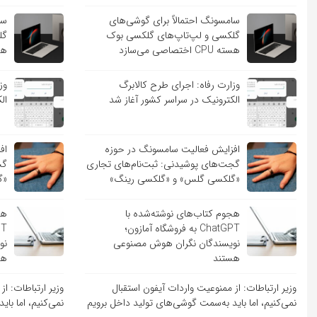
سامسونگ احتمالاً برای گوشی‌های
سا
گلکسی و لپ‌تاپ‌های گلکسی بوک
گل
هسته CPU اختصاصی می‌سازد
هسته PU
وزارت رفاه: اجرای طرح کالابرگ
وز
الکترونیک در سراسر کشور آغاز شد
ال
افزایش فعالیت سامسونگ در حوزه
اف
گجت‌های پوشیدنی: ثبت‌نام‌های تجاری
گج
«گلکسی گلس» و «گلکسی رینگ»
«گ
هجوم کتاب‌های نوشته‌شده با
هج
ChatGPT به فروشگاه آمازون؛
نویسندگان نگران هوش مصنوعی
نو
هستند
هس
وزیر ارتباطات: از ممنوعیت واردات آیفون استقبال
وزیر ارتباطات: ا
نمی‌کنیم، اما باید به‌سمت گوشی‌های تولید داخل برویم
نمی‌کنیم، اما با