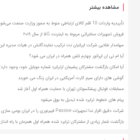
مشاهده بیشتر
تأییدیه واردات 10 قلم کالای ارتباطی منوط به مجوز وزارت صنعت می‌شود
فروش تجهیزات مخابراتی مربوط به اینترنت ۵G از سال ۲۰۱۹
سهامدار طلایی شرکت ایرانیان نت ترکیب نمایندگانش در هیات مدیره این 
آیا ام تی ان اپراتور چهارم تلفن همراه در ایران می شود؟
آیا امکان بازگشت مشترکان پشیمان ازترابرد شماره موبایل خود، وجود دارد؟
گوشی های دارای سیم کارت آمریکایی در ایران زنگ می خورند
مسابقات فوتبال پیشکسوتان تهران با حمایت همراه اول آغاز شد
پیام های خطوط ترابرد شده تبدیل به بوق میشود
شرکت دقیق افزار ندا تجهیزات Passive فیبرنوری را در ایران بومی سازی میکند
بازگشت شمار زیادی از مشترکان ترابرد شده همراه اول همزمان با راه انداز