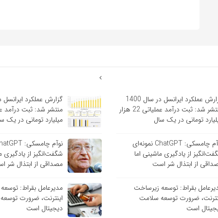
گزارش عملکرد ایرانسل در سال 1400
منتشر شد: ثبت درآمد عملیاتی 22 هزار
لیارد تومانی در یک سال
میلیارد تومانی در یک س
نوآم چامسکی: ChatGPT نمونه‌ای
فت‌انگیز از یادگیری ماشینی اما
شگفت‌انگیز از یادگیری م
داقی از ابتذال شر است
مصداقی از ابتذال شر ا
یرعامل بقراط: توسعه زیرساخت
مدیرعامل بقراط: توسعه
نترنت، ضرورت توسعه سلامت
اینترنت، ضرورت توسعه
جیتال است
دیجیتال است