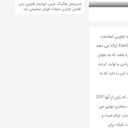
مدیرعامل هاگینگ فیس خواستار قانونی برای
افشای اجباری حملات هوش مصنوعی شد
ه فناوری اطلاعات
است و عموماً سرویس های خود را بصورت پکیج های XaaS (x as a service) ارائه می دهد
تواند هر چیزی مانند Infrastructure، network و غیره باشد که به عنوان
راحی و تولید کردند
این را دارد که به
این شرکت در نمایشگاه تلکام 2016 از دو محصول جدید خود رونمایی کرد که یکی از آنها SDP
 سرویس به مشتری نهایی می
ار استاندارد ایتام است و
ست که مسئله امنیت شبکه برای