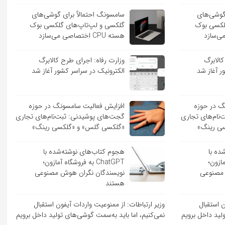
 گوشی‌های
سامسونگ احتمالاً برای گوشی‌های
لکسی بوک
گلکسی و لپ‌تاپ‌های گلکسی بوک
هسته CPU اختصاصی می‌سازد
کالابرگ
وزارت رفاه: اجرای طرح کالابرگ
ر آغاز شد
الکترونیک در سراسر کشور آغاز شد
گ در حوزه
افزایش فعالیت سامسونگ در حوزه
نام‌های تجاری
گجت‌های پوشیدنی: ثبت‌نام‌های تجاری
ی رینگ»
«گلکسی گلس» و «گلکسی رینگ»
ده با
هجوم کتاب‌های نوشته‌شده با
 آمازون؛
ChatGPT به فروشگاه آمازون؛
 مصنوعی
نویسندگان نگران هوش مصنوعی
هستند
ن استقبال
وزیر ارتباطات: از ممنوعیت واردات آیفون استقبال
لید داخل برویم
نمی‌کنیم، اما باید به‌سمت گوشی‌های تولید داخل برویم