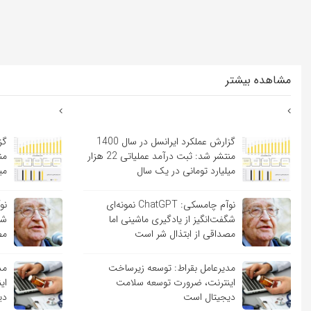
مشاهده بیشتر
گزارش عملکرد ایرانسل در سال 1400
منتشر شد: ثبت درآمد عملیاتی 22 هزار
میلیارد تومانی در یک سال
می
نوآم چامسکی: ChatGPT نمونه‌ای
شگفت‌انگیز از یادگیری ماشینی اما
شگ
مصداقی از ابتذال شر است
مص
مدیرعامل بقراط: توسعه زیرساخت
مد
اینترنت، ضرورت توسعه سلامت
ای
دیجیتال است
دی