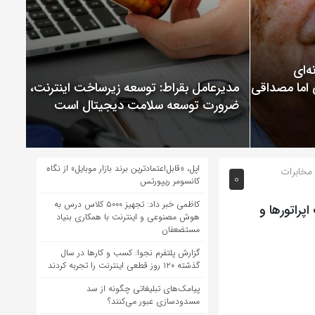
ChatGP نمونه‌ای
 اما مصداقی از
مدیرعامل بقراط: توسعه زیرساخت اینترنت،
ضرورت توسعه سلامت دیجیتال است
اپل، «قابل‌اعتمادترین برند بازار موبایل» از نگاه
مخابرات
0
کانسومر ریپورتس
کاظمی خبر داد: تجهیز ۵۰۰۰ کلاس درس به
پراتورها و
هوش مصنوعی و اینترنت با همکاری بنیاد
مستضعفان
گزارش پلتفرم نجوا: کسب و کارها در سال
گذشته ۱۲۰ روز قطعی اینترنت را تجربه کردند
پیامک‌های تبلیغاتی چگونه از سد
مسدودسازی عبور می‌کنند؟