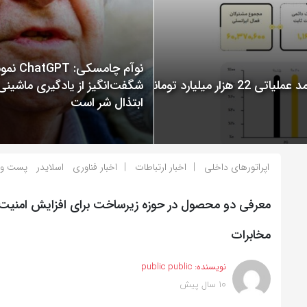
نوآم چامسکی: T
گزارش عملکرد ایرانسل در سال 1400 منتشر شد: ثبت درآمد عملیاتی 22 هزار میلیارد تومانی
شگفت‌انگیز از یادگیری ماشینی
ابتذال شر است
اپراتورهای داخلی
اخبار ارتباطات
اخبار فناوری
اسلایدر
پست و 
معرفی دو محصول در حوزه زیرساخت برای افزایش امنیت ا
مخابرات
نویسنده:
public public
10 سال پیش
بازدید 899