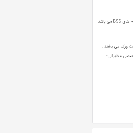
در نمایشگاه الکامپ 2016، استقبال بی نظیری از محصول این شرکت به نام های BSS می باشد
نت ورک می باشند .
خصصی مخابراتی-