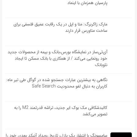
پارسیان همزمان با اینماد
مارک زاکربرگ: متا و اپل در یک رقابت عمیق فلسفی برای
ساخت متاورس قرار دارند
آی‌تی‌ساز در نمایشگاه بورس،بانک و بیمه از محصولات جدید
خود رونمایی می‌کند / از همکاری با بانک مسکن تا ایجاد
نئوبانک
نگاهی به بیشترین عبارات جستجو شده در گوگل طی تیر ماه:
کاربران به دنبال لغو محدودیت Safe Search
کالبدشکافی مک بوک ایر جدید، تراشه قدرتمند M2 را به
تصویر می‌کشد
سامسونگ با انتشار یک پازل، تاریخ رویداد آنپکد بعدی خود را