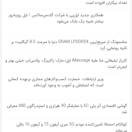
تعداد بیکاران افزوده است
همکاری جدید اپل‌پی با شرکت گلدمن‌ساکس / اپل روزبه‌روز
بیشتر شبیه یک بانک می‌شود
سامسونگ از سریع‌ترین DRAM LPDDR5X دنیا با سرعت 8.5 گیگابیت بر
ثانیه رونمایی کرد
کارزار تبلیغاتی متا علیه iMessage اپل؛ مارک زاکربرگ: واتس‌اپ خیلی بهتر و
ایمن‌تر است
وزیر ارتباطات: خسارت کسب‌وکارهای مجازی برعهده کسانی
است که اغتشاش و آشوب به وجود آورده‌اند
گوشی اقتصادی آنر پلی 6C با نمایشگر 90 هرتزی و اسنپدراگون 480 معرفی
شد
کوالکام احتمالا تامین‌کننده مودم 5G سری آیفون 15 و آیفون 16 باقی
می‌ماند