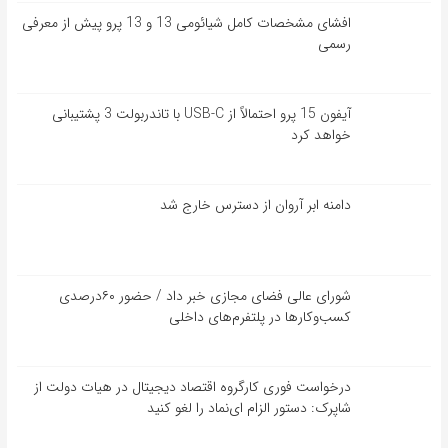
افشای مشخصات کامل شیائومی 13 و 13 پرو پیش از معرفی
رسمی
آیفون 15 پرو احتمالاً از USB-C با تاندربولت 3 پشتیبانی
خواهد کرد
دامنه ابر آروان از دسترس خارج شد
شورای عالی فضای مجازی خبر داد / حضور ۶۰درصدی
کسب‌و‌کارها در پلتفرم‌های داخلی
درخواست فوری کارگروه اقتصاد دیجیتال در هیات دولت از
شاپرک: دستور الزام ای‌نماد را لغو کنید