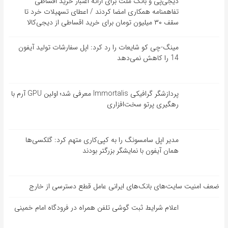
دیجی‌پی و بانک ملت برای ارائه اعتبار خرید اقساطی
تفاهم‎نامه همکاری امضا کردند / اعطای تسهیلات خرد تا
سقف ۳۰ میلیون تومان برای خرید اقساطی از دیجی‌کالا
مینگ-چی کو شایعات را رد کرد: اپل سفارشات تولید آیفون
14 را کاهش نمی‌دهد
پردازشگر گرافیکی Immortalis معرفی شد؛ اولین GPU آرم با
رهگیری پرتو سخت‌افزاری
مدیر اپل سامسونگ را به کپی‌کاری متهم کرد: گلکسی‌ها
همان آیفون با نمایشگر بزرگتر بودند
ضعف امنیت سایت‌های بانک‌های ایرانی عامل قطع دسترسی از خارج
اعلام شرایط ثبت گوشی تلفن همراه در فرودگاه امام خمینی