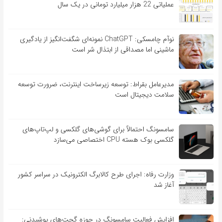
عملیاتی 22 هزار میلیارد تومانی در یک سال
نوآم چامسکی: ChatGPT نمونه‌ای شگفت‌انگیز از یادگیری
ماشینی اما مصداقی از ابتذال شر است
مدیرعامل بقراط: توسعه زیرساخت اینترنت، ضرورت توسعه
سلامت دیجیتال است
سامسونگ احتمالاً برای گوشی‌های گلکسی و لپ‌تاپ‌های
گلکسی بوک هسته CPU اختصاصی می‌سازد
وزارت رفاه: اجرای طرح کالابرگ الکترونیک در سراسر کشور
آغاز شد
افزایش فعالیت سامسونگ در حوزه گجت‌های پوشیدنی: