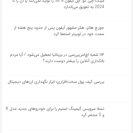
مینگ-چی کو: اپل آیفون SE 4 را تولید نمی‌کند یا آن را تا
2024 به تعویق می‌اندازد
جورج هاتز، هکر مشهور آیفون پس از حدود پنج هفته از
سمت خود در توییتر استعفا کرد
۱۱۴ شعبه اچ‌اس‌بی‌سی در بریتانیا تعطیل می‌شود / آیا مردم
بانکداری آنلاین را بیشتر دوست دارند؟
بررسی کیف‌ پول سخت‌افزاری؛ ابزار نگهداری ارزهای دیجیتال
تسلا سرویس گیمینگ استیم را برای خودروهای جدید مدل X
و S منتشر کرد