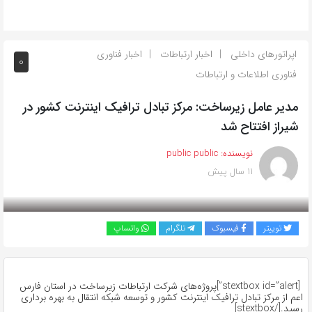
اپراتورهای داخلی
اخبار ارتباطات
اخبار فناوری
0
فناوری اطلاعات و ارتباطات
مدیر عامل زیرساخت: مرکز تبادل ترافیک اینترنت کشور در
شیراز افتتاح شد
نویسنده:
public public
11 سال پیش
بازدید 476
توییتر
فیسبوک
تلگرام
واتساپ
[stextbox id=”alert”]پروژه‌های شرکت ارتباطات زیرساخت در استان فارس
اعم از مرکز تبادل ترافیک اینترنت کشور و توسعه شبکه انتقال به بهره برداری
رسید.[/stextbox]