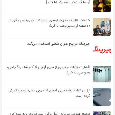
آن‌ها گسترش دهد [تماشا کنید]
خدمات فناورانه به زوار اربعین اعلام شد / وای‌فای رایگان در
۲۰ نقطه از مسیر نجف تا کربلا
جیرینگ در پنج عنوان شغلی استخدام می‌کند
افشای جزئیات جدیدی از سری آیفون 14؛ تراشه، رنگ‌بندی،
رم و سرعت شارژ
اپل در تولید اولیه سری آیفون 14، روی مدل‌های پرو تمرکز
کرده است
مجمع عمومی سالیانه رایتل برگزار شد؛ تداوم روند سودآوری