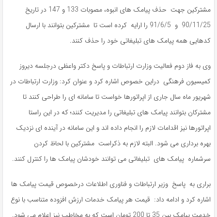
مشترکین جهت حذف پیامک های انبوه، مصوبات 133 و 147 در تاریخ
90/11/25 و 91/6/5 را ارایه کرده است تا مشترکین بتوانند با ارسال
کدهایی همه پیامک های تبلیغاتی خود را حذف کنند.
وی به فاز دوم فعالیت وزارت ارتباطات و پاسخ دکتر واعظی درجلسه دیروز
کمیسیون فرهنگی دراین خصوص اشاره کرد و عنوان کرد: وزارت ارتباطات در
شهریور ماه سال جاری از اپراتورها خواست تا سامانه ای را طراحی کنند تا
مشترکان بتوانند پیامک های تبلیغاتی را مدیریت کنند؛ که در این راستا
اپراتورها نیز اقدامات لازم را انجام داده اند و این سامانه در آینده ای نزدیک
بهره برداری می شود. البته لازم به ذکراست مشترکین با لحاظ کردن
سرشماره پیامک های تبلیغاتی می توانند خودشان پیامک ها را کنترل کنند.
براری به پاسخ وزیر ارتباطات و فناوری اطلاعات درخصوص قیمت پیامک ها
اشاره کرد و ادامه داد: قیمت هر پیامک خدمات ارزش افزوده متناسب با نوع
خدمت پیامک بین 35 تا 200 تومان است که به مخاطب نیز اعلام می شود.