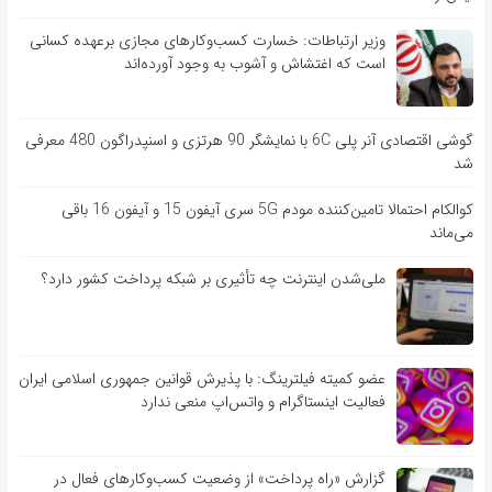
وزیر ارتباطات: خسارت کسب‌وکارهای مجازی برعهده کسانی
است که اغتشاش و آشوب به وجود آورده‌اند
گوشی اقتصادی آنر پلی 6C با نمایشگر 90 هرتزی و اسنپدراگون 480 معرفی
شد
کوالکام احتمالا تامین‌کننده مودم 5G سری آیفون 15 و آیفون 16 باقی
می‌ماند
ملی‌شدن اینترنت چه تأثیری بر شبکه پرداخت کشور دارد؟
عضو کمیته فیلترینگ: با پذیرش قوانین جمهوری اسلامی ایران
فعالیت اینستاگرام و واتس‌اپ منعی ندارد
گزارش «راه پرداخت» از وضعیت کسب‌وکارهای فعال در