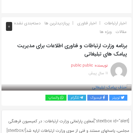
اخبار ارتباطات
اخبار فناوری
پربازدیدترین ها
دسته‌بندی نشده
0
مقالات
ویژه ها
برنامه وزارت ارتباطات و فناوری اطلاعات برای مدیریت
پیامک های تبلیغاتی
نویسنده:
public public
11 سال پیش
بازدید 965
توییتر
فیسبوک
تلگرام
واتساپ
[stextbox id=”alert”]معاون پارلمانی وزارت ارتباطات: در کمیسیون فرهنگی
مجلس، پاسخهای مستند و فنی از سوی وزارت ارتباطات ارایه شد[/stextbox]