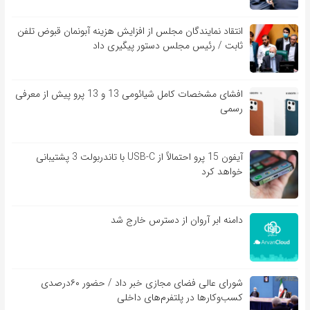
انتقاد نمایندگان مجلس از افزایش هزینه آبونمان قبوض تلفن
ثابت / رئیس مجلس دستور پیگیری داد
افشای مشخصات کامل شیائومی 13 و 13 پرو پیش از معرفی
رسمی
آیفون 15 پرو احتمالاً از USB-C با تاندربولت 3 پشتیبانی
خواهد کرد
دامنه ابر آروان از دسترس خارج شد
شورای عالی فضای مجازی خبر داد / حضور ۶۰درصدی
کسب‌و‌کارها در پلتفرم‌های داخلی