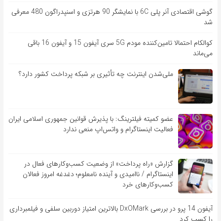
گوشی اقتصادی آنر پلی 6C با نمایشگر 90 هرتزی و اسنپدراگون 480 معرفی
شد
کوالکام احتمالا تامین‌کننده مودم 5G سری آیفون 15 و آیفون 16 باقی
می‌ماند
ملی‌شدن اینترنت چه تأثیری بر شبکه پرداخت کشور دارد؟
عضو کمیته فیلترینگ: با پذیرش قوانین جمهوری اسلامی ایران
فعالیت اینستاگرام و واتس‌اپ منعی ندارد
گزارش «راه پرداخت» از وضعیت کسب‌وکارهای فعال در
اینستاگرام / ناامیدی و آینده نامعلوم؛ دغدغه امروز فعالان
کسب‌وکارهای خرد
آیفون 14 پرو در بررسی DxOMark بالاترین امتیاز دوربین سلفی و فیلمبرداری
را کسب کرد