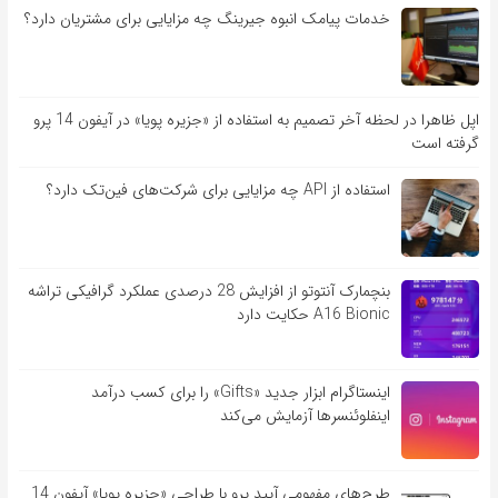
خدمات پیامک انبوه جیرینگ چه مزایایی برای مشتریان دارد؟
اپل ظاهرا در لحظه آخر تصمیم به استفاده از «جزیره پویا» در آیفون 14 پرو
گرفته است
استفاده از API چه مزایایی برای شرکت‌های فین‌تک دارد؟
بنچمارک آنتوتو از افزایش 28 درصدی عملکرد گرافیکی تراشه
A16 Bionic حکایت دارد
اینستاگرام ابزار جدید «Gifts» را برای کسب درآمد
اینفلوئنسرها آزمایش می‌کند
طرح‌های مفهومی آیپد پرو با طراحی «جزیره پویا» آیفون 14