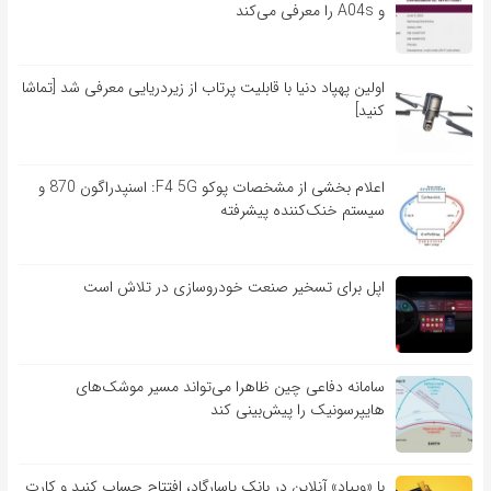
و A04s را معرفی می‌کند
اولین پهپاد دنیا با قابلیت پرتاب از زیردریایی معرفی شد [تماشا
کنید]
اعلام بخشی از مشخصات پوکو F4 5G: اسنپدراگون 870 و
سیستم خنک‌کننده پیشرفته
اپل برای تسخیر صنعت خودروسازی در تلاش است
سامانه دفاعی چین ظاهرا می‌تواند مسیر موشک‌های
هایپرسونیک را پیش‌بینی کند
با «ویپاد» آنلاین در بانک پاسارگاد، افتتاح حساب کنید و کارت