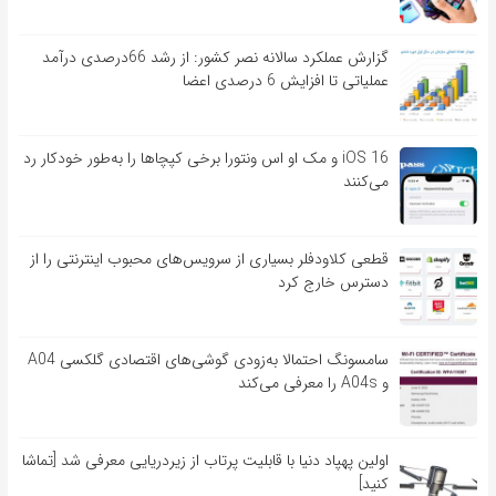
گزارش عملکرد سالانه نصر کشور: از رشد 66درصدی درآمد
عملیاتی تا افزایش 6 درصدی اعضا
iOS 16 و مک او اس ونتورا برخی کپچاها را به‌طور خودکار رد
می‌کنند
قطعی کلاودفلر بسیاری از سرویس‌های محبوب اینترنتی را از
دسترس خارج کرد
سامسونگ احتمالا به‌زودی گوشی‌های اقتصادی گلکسی A04
و A04s را معرفی می‌کند
اولین پهپاد دنیا با قابلیت پرتاب از زیردریایی معرفی شد [تماشا
کنید]