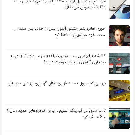
مینگ-چی کو: اپل آیفون SE 4 را تولید نمی‌کند یا آن را تا
2024 به تعویق می‌اندازد
جورج هاتز، هکر مشهور آیفون پس از حدود پنج هفته از
سمت خود در توییتر استعفا کرد
۱۱۴ شعبه اچ‌اس‌بی‌سی در بریتانیا تعطیل می‌شود / آیا مردم
بانکداری آنلاین را بیشتر دوست دارند؟
بررسی کیف‌ پول سخت‌افزاری؛ ابزار نگهداری ارزهای دیجیتال
تسلا سرویس گیمینگ استیم را برای خودروهای جدید مدل X
و S منتشر کرد