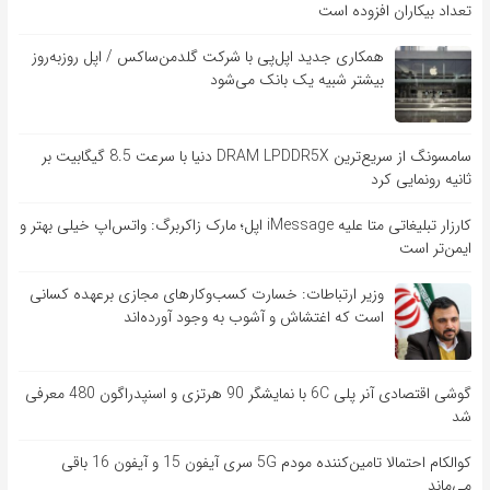
تعداد بیکاران افزوده است
همکاری جدید اپل‌پی با شرکت گلدمن‌ساکس / اپل روزبه‌روز
بیشتر شبیه یک بانک می‌شود
سامسونگ از سریع‌ترین DRAM LPDDR5X دنیا با سرعت 8.5 گیگابیت بر
ثانیه رونمایی کرد
کارزار تبلیغاتی متا علیه iMessage اپل؛ مارک زاکربرگ: واتس‌اپ خیلی بهتر و
ایمن‌تر است
وزیر ارتباطات: خسارت کسب‌وکارهای مجازی برعهده کسانی
است که اغتشاش و آشوب به وجود آورده‌اند
گوشی اقتصادی آنر پلی 6C با نمایشگر 90 هرتزی و اسنپدراگون 480 معرفی
شد
کوالکام احتمالا تامین‌کننده مودم 5G سری آیفون 15 و آیفون 16 باقی
می‌ماند