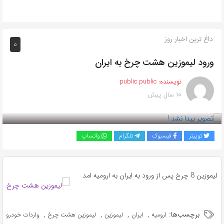
داغ ترین اخبار روز
0
ورود لیموزین هشت چرخ به ایران
نویسنده:
public public
10 سال پیش
بازدید 211
توییتر
فیسبوک
تلگرام
واتساپ
لیموزین 8 چرخ پس از ورود به ایران به ارومیه امد
برچسب‌ها:
,
,
,
,
ارومیه
ایران
لیموزین
لیموزین هشت چرخ
واردات خودرو