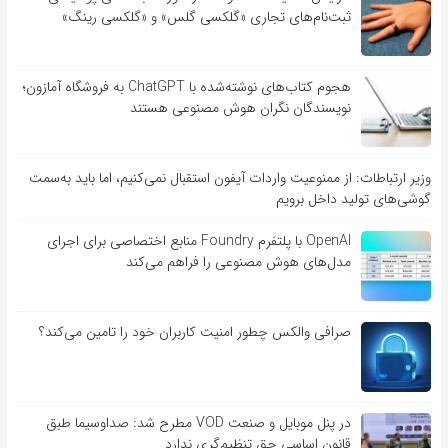
ثبت‌نام‌های تجاری «گلکسی گلس» و «گلکسی رینگ»
هجوم کتاب‌های نوشته‌شده با ChatGPT به فروشگاه آمازون؛
نویسندگان نگران هوش مصنوعی هستند
وزیر ارتباطات: از ممنوعیت واردات آیفون استقبال نمی‌کنیم، اما باید به‌سمت
گوشی‌های تولید داخل برویم
OpenAI با پلتفرم Foundry منابع اختصاصی برای اجرای
مدل‌های هوش مصنوعی را فراهم می‌کند
صرافی والکس چطور امنیت کاربران خود را تامین می‌کند؟
در پنل موبایل و صنعت VOD مطرح شد: صداوسیما طبق
قانون اساسی حق تنظیم‌گری ندارد