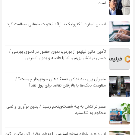
است
انجمن تجارت الکترونیک با ارائه اینترنت طبقاتی مخالفت کرد
تأمین مالی فیلیمو از بورس، بدون حضور در تابلوی بورسی /
دستی بر آتش بورس، اما با فاصله و بدون استرس
ماجرای پول نقد ندادن دستگاه‌های خودپرداز چیست؟ /
مقاومت بانک‌ها یا بالارفتن تقاضا برای پول نقد؟
عصر تراکنش به پله شصت‌وپنجم رسید / بدون نوآوری واقعی
محکوم به شکستیم
اپل واچ می‌تواند سطح استرس را به‌طور دقیق اندازه‌گیری کند