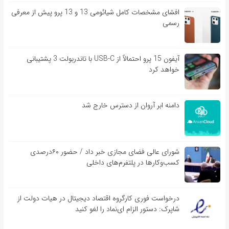
افشای مشخصات کامل شیائومی 13 و 13 پرو پیش از معرفی
رسمی
آیفون 15 پرو احتمالاً از USB-C با تاندربولت 3 پشتیبانی
خواهد کرد
دامنه ابر آروان از دسترس خارج شد
شورای عالی فضای مجازی خبر داد / حضور ۶۰درصدی
کسب‌و‌کارها در پلتفرم‌های داخلی
درخواست فوری کارگروه اقتصاد دیجیتال در هیات دولت از
شاپرک: دستور الزام ای‌نماد را لغو کنید