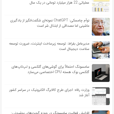
عملیاتی 22 هزار میلیارد تومانی در یک سال
نوآم چامسکی: ChatGPT نمونه‌ای شگفت‌انگیز از یادگیری
ماشینی اما مصداقی از ابتذال شر است
مدیرعامل بقراط: توسعه زیرساخت اینترنت، ضرورت توسعه
سلامت دیجیتال است
سامسونگ احتمالاً برای گوشی‌های گلکسی و لپ‌تاپ‌های
گلکسی بوک هسته CPU اختصاصی می‌سازد
وزارت رفاه: اجرای طرح کالابرگ الکترونیک در سراسر کشور
آغاز شد
افزایش فعالیت سامسونگ در حوزه گجت‌های پوشیدنی: