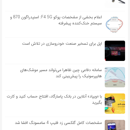
اعلام بخشی از مشخصات پوکو F4 5G: اسنپدراگون 870 و
سیستم خنک‌کننده پیشرفته
اپل برای تسخیر صنعت خودروسازی در تلاش است
سامانه دفاعی چین ظاهرا می‌تواند مسیر موشک‌های
هایپرسونیک را پیش‌بینی کند
با «ویپاد» آنلاین در بانک پاسارگاد، افتتاح حساب کنید و کارت
بگیرید
مشخصات کامل گلکسی زد فلیپ 4 سامسونگ افشا شد