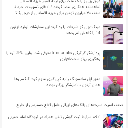
دیجی‌پی و بانک ملت برای ارائه اعتبار خرید اقساطی
تفاهم‎نامه همکاری امضا کردند / اعطای تسهیلات خرد تا
سقف ۳۰ میلیون تومان برای خرید اقساطی از دیجی‌کالا
مینگ-چی کو شایعات را رد کرد: اپل سفارشات تولید آیفون
14 را کاهش نمی‌دهد
پردازشگر گرافیکی Immortalis معرفی شد؛ اولین GPU آرم با
رهگیری پرتو سخت‌افزاری
مدیر اپل سامسونگ را به کپی‌کاری متهم کرد: گلکسی‌ها
همان آیفون با نمایشگر بزرگتر بودند
ضعف امنیت سایت‌های بانک‌های ایرانی عامل قطع دسترسی از خارج
اعلام شرایط ثبت گوشی تلفن همراه در فرودگاه امام خمینی