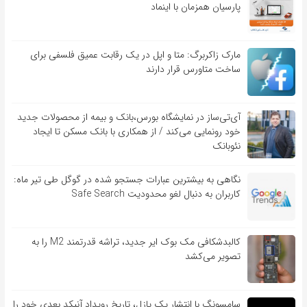
پارسیان همزمان با اینماد
مارک زاکربرگ: متا و اپل در یک رقابت عمیق فلسفی برای
ساخت متاورس قرار دارند
آی‌تی‌ساز در نمایشگاه بورس،بانک و بیمه از محصولات جدید
خود رونمایی می‌کند / از همکاری با بانک مسکن تا ایجاد
نئوبانک
نگاهی به بیشترین عبارات جستجو شده در گوگل طی تیر ماه:
کاربران به دنبال لغو محدودیت Safe Search
کالبدشکافی مک بوک ایر جدید، تراشه قدرتمند M2 را به
تصویر می‌کشد
سامسونگ با انتشار یک پازل، تاریخ رویداد آنپکد بعدی خود را