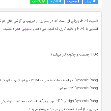
توییتر
فیسبوک
تلگرام
واتساپ
قابلیت HDR، ويژگي ای است که در بسیاری از دوربين‏های گوشي‌ هاي ه
آشنایی با HDR و دقيقا کاري که انجام مي‌دهد با
بادیجی
همراه باشید.
HDR
چيست و چگونه کار مي‌کند؟
Dynamic Rang در اصطلاحات عکاسي به اختلاف روشن‌ ترين و تاري
Dynamic Rang گفته میشود.
High Dynamic Rang يا HDR نوعی فرآيند است که محدوده د
دوربين را از آنچه هست فراتر مي‌برد و بيشتر مي‌کند.