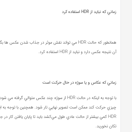
زماني که نبايد از
HDR
استفاده کرد
همانطور که حالت HDR مي‌ تواند نقش موثر در جذاب شدن عکس‌ ه
آن نتيجه عکس دارد و نبايد از HDR استفاده کرد.
زماني که عکاس و يا سوژه در حال حرکت است
با توجه به اينکه در حالت HDR از سوژه چند عکس متوالي گرفته 
چيزي حرکت کند ممکن است تصوير نهايي تار شود. همچنين با توجه به اي
HDR کمي بيشتر از حالت عادي طول مي‌کشد بايد تا پايان يافتن کار در ج
تکان نخوريد.