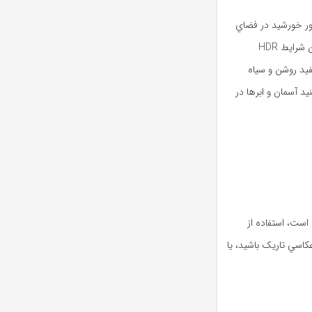
ور خورشيد در فضاي
بيروني مي‌تواند مشکل‌زا شود و تضاد زيادي در تصوير به وجود آورد. در اين شرايط HDR
فيد روشن و سياه
د آسمان و ابرها در
ست، استفاده از
عکاسي تاريک باشيد، يا