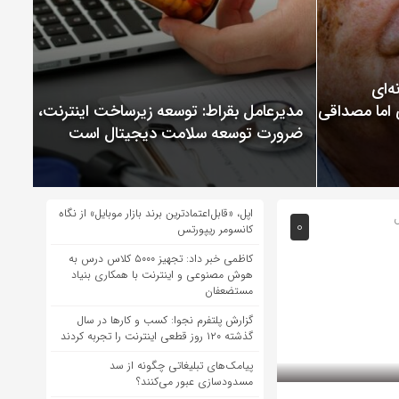
ChatGP نمونه‌ای
 اما مصداقی از
مدیرعامل بقراط: توسعه زیرساخت اینترنت،
ضرورت توسعه سلامت دیجیتال است
اپل، «قابل‌اعتمادترین برند بازار موبایل» از نگاه
ل
0
کانسومر ریپورتس
کاظمی خبر داد: تجهیز ۵۰۰۰ کلاس درس به
هوش مصنوعی و اینترنت با همکاری بنیاد
مستضعفان
گزارش پلتفرم نجوا: کسب و کارها در سال
گذشته ۱۲۰ روز قطعی اینترنت را تجربه کردند
پیامک‌های تبلیغاتی چگونه از سد
مسدودسازی عبور می‌کنند؟