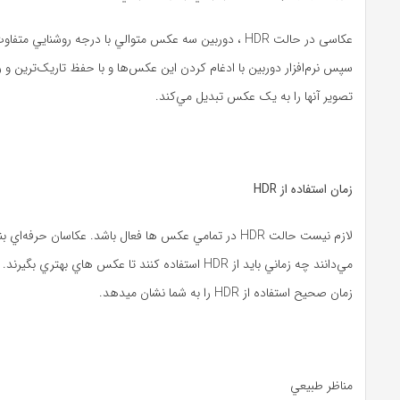
عکاسی در حالت HDR ، دوربين سه عکس متوالي با درجه روشنايي م
سپس نرم‌افزار دوربين با ادغام کردن اين عکس‌ها و با حفظ تاريک‌ترين و 
تصوير آنها را به يک عکس تبديل مي‌کند.
زمان استفاده از
HDR
لازم نيست حالت HDR در تمامي عکس‌ ها فعال باشد. عکاسان حرفه‌ا
مي‌دانند چه زماني بايد از HDR استفاده کنند تا عکس‌ هاي بهتري 
زمان صحيح استفاده از HDR را به شما نشان میدهد.
مناظر طبيعي