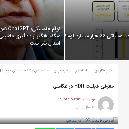
نوآم چامسکی: T
گزارش عملکرد ایرانسل در سال 1400 منتشر شد: ثبت درآمد عملیاتی 22 هزار میلیارد تومانی
شگفت‌انگیز از یادگیری ماشینی
ابتذال شر است
اخبار فناوری
اسلایدر
تازه ترین
دسته‌بندی نشده
کالای دیجیتا
معرفی قابلیت HDR در عکاسی
نویسنده:
public public
10 سال پیش
بازدید 861