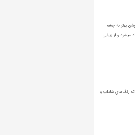
وشن بهتر به چشم
مي‌آيند. استفاده از حالت HDR در چنين شرايطي منجر به کاهش اين تضاد مي‎شود و از زيبايي
ي که رنگ‌هاي شاداب و