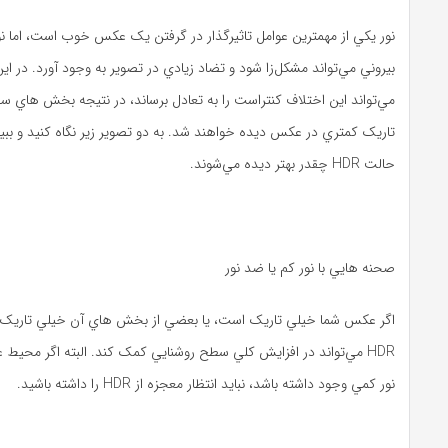
نور يکي از مهمترين عوامل تاثيرگذار در گرفتن يک عکس خوب است، اما ن
مي‌تواند اين اختلاف کنتراست را به تعادل برساند، در نتيجه بخش‌ هاي س
تاريک کمتري در عکس ديده خواهند شد. به دو تصوير زير نگاه کنيد و ببيني
حالت HDR چقدر بهتر ديده مي‌‌شوند.
صحنه‌ هايي با نور کم يا ضد نور
اگر عکس شما خيلي تاريک است، يا بعضي از بخش‌ هاي آن خيلي تاريک ا
HDR مي‌تواند در افزايش کلي سطح روشنايي کمک کند. البته اگر محیط 
نور کمي وجود داشته باشد، نبايد انتظار معجزه از HDR را داشته باشيد.