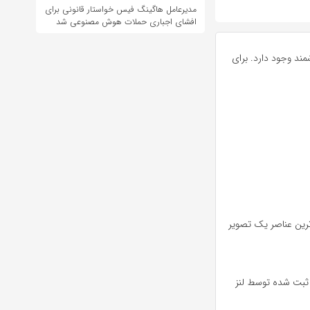
مدیرعامل هاگینگ فیس خواستار قانونی برای
افشای اجباری حملات هوش مصنوعی شد
وشمند وجود دارد. برای
ک‌ ترين عناصر يک تصوير
يناميکي ثبت شده توسط لنز