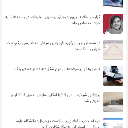
گزارش سالانه تریبون: رمزارز بیشترین تبلیغات در رسانه‌ها را به
خود اختصاص داد
دانشمندان چینی رکورد قوی‌ترین میدان مغناطیسی یکنواخت
جهان را شکستند
فناوری‌ها و پیشرفت‌های مهم شکل‌دهنده آینده فین‌تک
پروژکتور شیائومی می 2S با امکان نمایش تصویر 120 اینچی
معرفی شد
مرحله جدید رگولاتوری سلامت دیجیتال: دانشگاه علوم
پزشکی از استارتاپ هومکا شکایت کرد