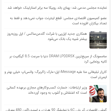
نماینده مجلس مدعی شد: پهنای باند روبیکا سه برابر استارلینک خواهد شد
عضو کمیسیون اقتصادی مجلس: قطع اینترنت جواب نمی‌دهد و فقط به
تعداد بیکاران افزوده است
همکاری جدید اپل‌پی با شرکت گلدمن‌ساکس / اپل روزبه‌روز
بیشتر شبیه یک بانک می‌شود
سامسونگ از سریع‌ترین DRAM LPDDR5X دنیا با سرعت 8.5 گیگابیت بر
ثانیه رونمایی کرد
کارزار تبلیغاتی متا علیه iMessage اپل؛ مارک زاکربرگ: واتس‌اپ خیلی بهتر و
ایمن‌تر است
وزیر ارتباطات: خسارت کسب‌وکارهای مجازی برعهده کسانی
است که اغتشاش و آشوب به وجود آورده‌اند
گوشی اقتصادی آنر پلی 6C با نمایشگر 90 هرتزی و اسنپدراگون 480 معرفی