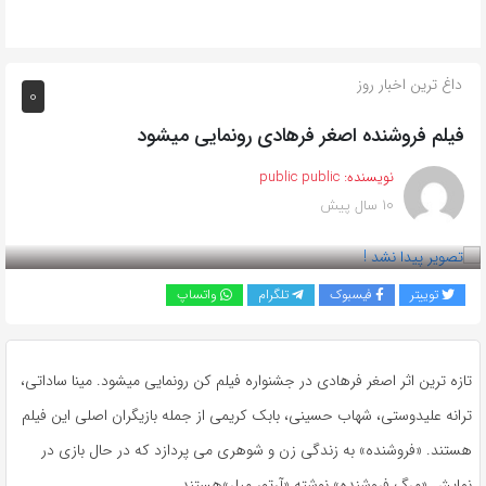
داغ ترین اخبار روز
0
فیلم فروشنده اصغر فرهادی رونمایی میشود
نویسنده:
public public
10 سال پیش
بازدید 634
توییتر
فیسبوک
تلگرام
واتساپ
تازه ترین اثر اصغر فرهادی در جشنواره فیلم کن رونمایی میشود. مینا ساداتی،
ترانه علیدوستی، شهاب حسینی، بابک کریمی از جمله بازیگران اصلی این فیلم
هستند. «فروشنده» به زندگى زن و شوهرى مى پردازد که در حال بازى در
نمایش «مرگ فروشنده» نوشته «آرتور میلر»هستند.