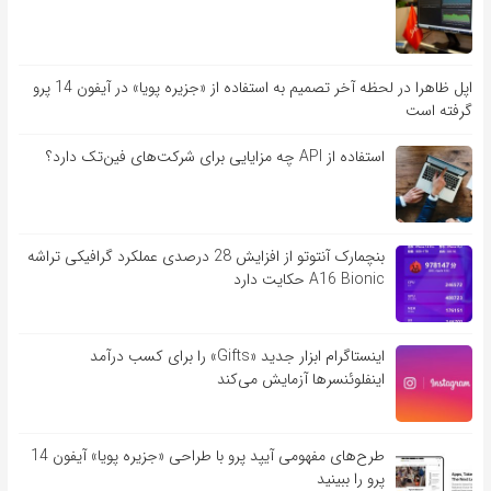
اپل ظاهرا در لحظه آخر تصمیم به استفاده از «جزیره پویا» در آیفون 14 پرو
گرفته است
استفاده از API چه مزایایی برای شرکت‌های فین‌تک دارد؟
بنچمارک آنتوتو از افزایش 28 درصدی عملکرد گرافیکی تراشه
A16 Bionic حکایت دارد
اینستاگرام ابزار جدید «Gifts» را برای کسب درآمد
اینفلوئنسرها آزمایش می‌کند
طرح‌های مفهومی آیپد پرو با طراحی «جزیره پویا» آیفون 14
پرو را ببینید