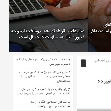
ChatGP نمونه‌ای
 اما مصداقی از
مدیرعامل بقراط: توسعه زیرساخت اینترنت،
ضرورت توسعه سلامت دیجیتال است
اپل، «قابل‌اعتمادترین برند بازار موبایل» از نگاه
ای اجتماعی
0
کانسومر ریپورتس
کاظمی خبر داد: تجهیز ۵۰۰۰ کلاس درس به
هوش مصنوعی و اینترنت با همکاری بنیاد
ییر داد
مستضعفان
گزارش پلتفرم نجوا: کسب و کارها در سال
گذشته ۱۲۰ روز قطعی اینترنت را تجربه کردند
پیامک‌های تبلیغاتی چگونه از سد
مسدودسازی عبور می‌کنند؟