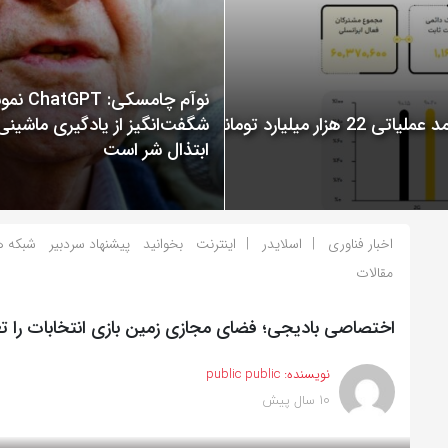
نوآم چامسکی: T
گزارش عملکرد ایرانسل در سال 1400 منتشر شد: ثبت درآمد عملیاتی 22 هزار میلیارد تومانی
شگفت‌انگیز از یادگیری ماشینی
ابتذال شر است
اخبار فناوری
اسلایدر
اینترنت
بخوانید
پیشنهاد سردبیر
شبکه ه
مقالات
اختصاصی بادیجی؛ فضای مجازی زمین بازی انتخابات را تغ
نویسنده:
public public
10 سال پیش
بازدید 1011