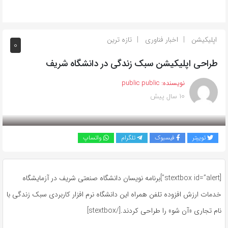
اپلیکیشن
اخبار فناوری
تازه ترین
0
طراحی اپلیکیشن سبک زندگی در دانشگاه شریف
نویسنده:
public public
10 سال پیش
بازدید 517
توییتر
فیسبوک
تلگرام
واتساپ
[stextbox id=”alert”]برنامه نویسان دانشگاه صنعتی شریف در آزمایشگاه
خدمات ارزش افزوده تلفن همراه این دانشگاه نرم افزار کاربردی سبک زندگی با
نام تجاری «آن شو» را طراحی کردند.[/stextbox]