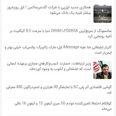
همکاری جدید اپل‌پی با شرکت گلدمن‌ساکس / اپل روزبه‌روز
بیشتر شبیه یک بانک می‌شود
سامسونگ از سریع‌ترین DRAM LPDDR5X دنیا با سرعت 8.5 گیگابیت بر
ثانیه رونمایی کرد
کارزار تبلیغاتی متا علیه iMessage اپل؛ مارک زاکربرگ: واتس‌اپ خیلی بهتر و
ایمن‌تر است
وزیر ارتباطات: خسارت کسب‌وکارهای مجازی برعهده کسانی
است که اغتشاش و آشوب به وجود آورده‌اند
گوشی اقتصادی آنر پلی 6C با نمایشگر 90 هرتزی و اسنپدراگون 480 معرفی
شد
کوالکام احتمالا تامین‌کننده مودم 5G سری آیفون 15 و آیفون 16 باقی
می‌ماند