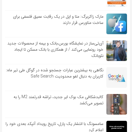
مارک زاکربرگ: متا و اپل در یک رقابت عمیق فلسفی برای
ساخت متاورس قرار دارند
آی‌تی‌ساز در نمایشگاه بورس،بانک و بیمه از محصولات جدید
خود رونمایی می‌کند / از همکاری با بانک مسکن تا ایجاد
نئوبانک
نگاهی به بیشترین عبارات جستجو شده در گوگل طی تیر ماه:
کاربران به دنبال لغو محدودیت Safe Search
کالبدشکافی مک بوک ایر جدید، تراشه قدرتمند M2 را به
تصویر می‌کشد
سامسونگ با انتشار یک پازل، تاریخ رویداد آنپکد بعدی خود را
اعلام کرد