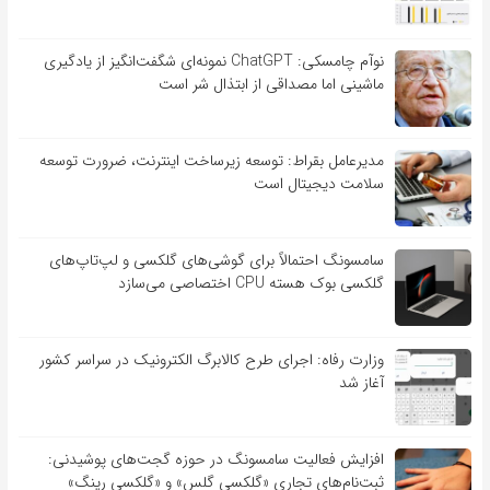
نوآم چامسکی: ChatGPT نمونه‌ای شگفت‌انگیز از یادگیری
ماشینی اما مصداقی از ابتذال شر است
مدیرعامل بقراط: توسعه زیرساخت اینترنت، ضرورت توسعه
سلامت دیجیتال است
سامسونگ احتمالاً برای گوشی‌های گلکسی و لپ‌تاپ‌های
گلکسی بوک هسته CPU اختصاصی می‌سازد
وزارت رفاه: اجرای طرح کالابرگ الکترونیک در سراسر کشور
آغاز شد
افزایش فعالیت سامسونگ در حوزه گجت‌های پوشیدنی:
ثبت‌نام‌های تجاری «گلکسی گلس» و «گلکسی رینگ»