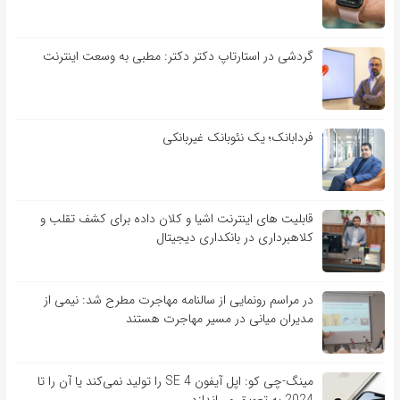
گردشی در استارتاپ دکتر دکتر: مطبی به وسعت اینترنت
فردابانک؛ یک نئوبانک غیربانکی
قابلیت ‏های اینترنت اشیا و کلان‏ داده برای کشف تقلب و
کلاهبرداری در بانکداری دیجیتال
در مراسم رونمایی از سالنامه مهاجرت مطرح شد: نیمی از
مدیران میانی در مسیر مهاجرت هستند
مینگ-چی کو: اپل آیفون SE 4 را تولید نمی‌کند یا آن را تا
2024 به تعویق می‌اندازد