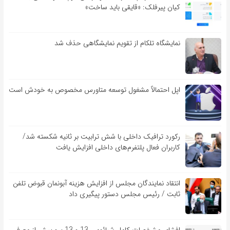
کیان پیرفلک: «قایقی باید ساخت»
نمایشگاه تلکام از تقویم نمایشگاهی حذف شد
اپل احتمالاً مشغول توسعه متاورس مخصوص به خودش است
رکورد ترافیک داخلی با شش ترابیت بر ثانیه شکسته شد/
کاربران فعال پلتفرم‌های داخلی افزایش یافت
انتقاد نمایندگان مجلس از افزایش هزینه آبونمان قبوض تلفن
ثابت / رئیس مجلس دستور پیگیری داد
افشای مشخصات کامل شیائومی 13 و 13 پرو پیش از معرفی