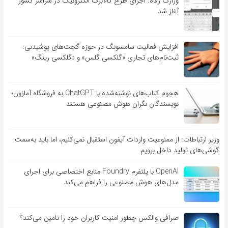
وزارت رفاه: اجرای طرح کالابرگ الکترونیک در سراسر کشور
آغاز شد
افزایش فعالیت سامسونگ در حوزه گجت‌های پوشیدنی:
ثبت‌نام‌های تجاری «گلکسی گلس» و «گلکسی رینگ»
هجوم کتاب‌های نوشته‌شده با ChatGPT به فروشگاه آمازون؛
نویسندگان نگران هوش مصنوعی هستند
وزیر ارتباطات: از ممنوعیت واردات آیفون استقبال نمی‌کنیم، اما باید به‌سمت
گوشی‌های تولید داخل برویم
OpenAI با پلتفرم Foundry منابع اختصاصی برای اجرای
مدل‌های هوش مصنوعی را فراهم می‌کند
صرافی والکس چطور امنیت کاربران خود را تامین می‌کند؟