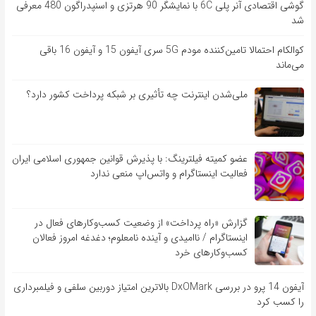
گوشی اقتصادی آنر پلی 6C با نمایشگر 90 هرتزی و اسنپدراگون 480 معرفی
شد
کوالکام احتمالا تامین‌کننده مودم 5G سری آیفون 15 و آیفون 16 باقی
می‌ماند
ملی‌شدن اینترنت چه تأثیری بر شبکه پرداخت کشور دارد؟
عضو کمیته فیلترینگ: با پذیرش قوانین جمهوری اسلامی ایران
فعالیت اینستاگرام و واتس‌اپ منعی ندارد
گزارش «راه پرداخت» از وضعیت کسب‌وکارهای فعال در
اینستاگرام / ناامیدی و آینده نامعلوم؛ دغدغه امروز فعالان
کسب‌وکارهای خرد
آیفون 14 پرو در بررسی DxOMark بالاترین امتیاز دوربین سلفی و فیلمبرداری
را کسب کرد