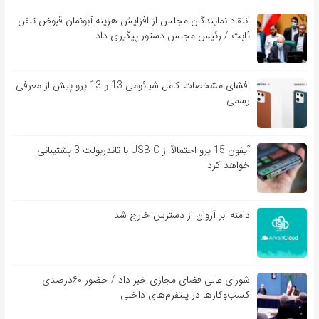
انتقاد نمایندگان مجلس از افزایش هزینه آبونمان قبوض تلفن
ثابت / رئیس مجلس دستور پیگیری داد
افشای مشخصات کامل شیائومی 13 و 13 پرو پیش از معرفی
رسمی
آیفون 15 پرو احتمالاً از USB-C با تاندربولت 3 پشتیبانی
خواهد کرد
دامنه ابر آروان از دسترس خارج شد
شورای عالی فضای مجازی خبر داد / حضور ۶۰درصدی
کسب‌و‌کارها در پلتفرم‌های داخلی