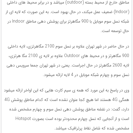
مناطق خارج از محیط بسته (outdoor) میباشد و در برابر محیط های داخلی
(Indoor) ضعیف عمل میکند، در حال بهبود است. به این صورت که لایه ای از
شبکه نسل سوم موبایل با 900 مگاهرتز برای پوشش دهی مناطق Indoor در
حال توسعه است.
در حال حاضر در شهر تهران علاوه بر نسل سوم 2100 مگاهرتزی، لایه داخلی
900 مگاهرتز و در محیط های Outdoor علاوه بر لایه ی 2100 مگا هرتزی،
لایه 2600 مگاهرتز در حال اجراست. یعنی در شهر تهران جمعا سرویس دهی
نسل سوم و چهارم شبکه موبایل در 4 لایه ارائه میشود.
وی در پاسخ به این مورد که همه ی سیم کارت هایی که این اواخر ارائه میشود
همگی 4G هستند اما هیچ کجا عنوان نشده است که کدام مناطق پوشش 4G
دارد، گفت: در نقشه مناطق پوشش دهی نسل سوم و چهارم مشخص شده
است و از آنجایی که نسل چهارم محدودتر بوده است بصورت Hotspot
مشخص شده که شامل نقاط پرترافیک میباشد.