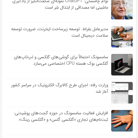
نوآم چامسکی: ChatGPT نمونه‌ای شگفت‌انگیز از یادگیری
ماشینی اما مصداقی از ابتذال شر است
مدیرعامل بقراط: توسعه زیرساخت اینترنت، ضرورت توسعه
سلامت دیجیتال است
سامسونگ احتمالاً برای گوشی‌های گلکسی و لپ‌تاپ‌های
گلکسی بوک هسته CPU اختصاصی می‌سازد
وزارت رفاه: اجرای طرح کالابرگ الکترونیک در سراسر کشور
آغاز شد
افزایش فعالیت سامسونگ در حوزه گجت‌های پوشیدنی:
ثبت‌نام‌های تجاری «گلکسی گلس» و «گلکسی رینگ»