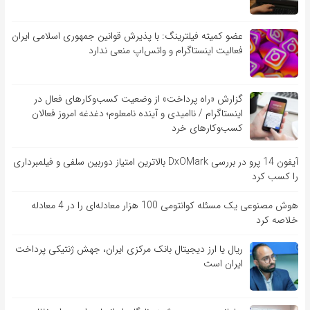
عضو کمیته فیلترینگ: با پذیرش قوانین جمهوری اسلامی ایران
فعالیت اینستاگرام و واتس‌اپ منعی ندارد
گزارش «راه پرداخت» از وضعیت کسب‌وکارهای فعال در
اینستاگرام / ناامیدی و آینده نامعلوم؛ دغدغه امروز فعالان
کسب‌وکارهای خرد
آیفون 14 پرو در بررسی DxOMark بالاترین امتیاز دوربین سلفی و فیلمبرداری
را کسب کرد
هوش مصنوعی یک مسئله کوانتومی 100 هزار معادله‌‎ای را در 4 معادله
خلاصه کرد
ریال یا ارز دیجیتال بانک مرکزی ایران، جهش ژنتیکی پرداخت
ایران است