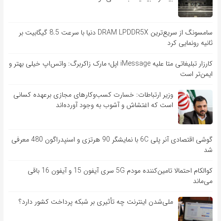
سامسونگ از سریع‌ترین DRAM LPDDR5X دنیا با سرعت 8.5 گیگابیت بر
ثانیه رونمایی کرد
کارزار تبلیغاتی متا علیه iMessage اپل؛ مارک زاکربرگ: واتس‌اپ خیلی بهتر و
ایمن‌تر است
وزیر ارتباطات: خسارت کسب‌وکارهای مجازی برعهده کسانی
است که اغتشاش و آشوب به وجود آورده‌اند
گوشی اقتصادی آنر پلی 6C با نمایشگر 90 هرتزی و اسنپدراگون 480 معرفی
شد
کوالکام احتمالا تامین‌کننده مودم 5G سری آیفون 15 و آیفون 16 باقی
می‌ماند
ملی‌شدن اینترنت چه تأثیری بر شبکه پرداخت کشور دارد؟