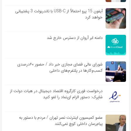
آیفون 15 پرو احتمالاً از USB-C با تاندربولت 3 پشتیبانی
خواهد کرد
دامنه ابر آروان از دسترس خارج شد
شورای عالی فضای مجازی خبر داد / حضور ۶۰درصدی
کسب‌و‌کارها در پلتفرم‌های داخلی
درخواست فوری کارگروه اقتصاد دیجیتال در هیات دولت از
شاپرک: دستور الزام ای‌نماد را لغو کنید
عضو کمیسیون اینترنت نصر تهران / مردم با دستور به
پیام‌رسان داخلی کوچ نمی‌کنند