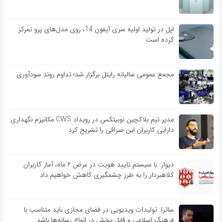
اپل در تولید اولیه سری آیفون 14، روی مدل‌های پرو تمرکز
کرده است
مجمع عمومی سالیانه رایتل برگزار شد؛ تداوم روند سودآوری
مدیر تیم بلاکچین نوبیتکس در رویداد CWS مکانیزم نگهداری
دارایی کاربران این صرافی را تشریح کرد
دیوار: با سیستم تایید هویت در عرض ۶ ماه، آمار کاربران
کلاهبردار را به طرز چشمگیری کاهش خواهیم داد
ساترا: تولیدات ویدیویی در فضای مجازی باید متناسب با
فرهنگ اسلامی و قابل پخش در انواع رسانه‌ها باشد