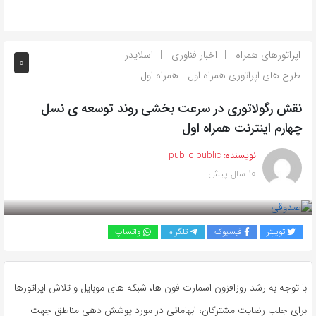
اپراتورهای همراه
اخبار فناوری
اسلایدر
0
طرح های اپراتوری-همراه اول
همراه اول
نقش رگولاتوری در سرعت بخشی روند توسعه ی نسل
چهارم اینترنت همراه اول
نویسنده:
public public
10 سال پیش
بازدید 375
توییتر
فیسبوک
تلگرام
واتساپ
با توجه به رشد روزافزون اسمارت فون ها، شبکه های موبایل و تلاش اپراتورها
برای جلب رضایت مشترکان، ابهاماتی در مورد پوشش دهی مناطق جهت