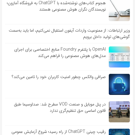
هجوم کتاب‌های نوشته‌شده با ChatGPT به فروشگاه آمازون؛
نویسندگان نگران هوش مصنوعی هستند
وزیر ارتباطات: از ممنوعیت واردات آیفون استقبال نمی‌کنیم، اما باید به‌سمت
گوشی‌های تولید داخل برویم
OpenAI با پلتفرم Foundry منابع اختصاصی برای اجرای
مدل‌های هوش مصنوعی را فراهم می‌کند
صرافی والکس چطور امنیت کاربران خود را تامین می‌کند؟
در پنل موبایل و صنعت VOD مطرح شد: صداوسیما طبق
قانون اساسی حق تنظیم‌گری ندارد
رقیب چینی ChatGPT از راه رسید؛ شروع آزمایش عمومی