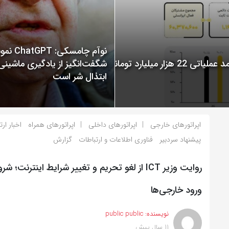
نوآم چامسکی: T
گزارش عملکرد ایرانسل در سال 1400 منتشر شد: ثبت درآمد عملیاتی 22 هزار میلیارد تومانی
شگفت‌انگیز از یادگیری ماشینی
ابتذال شر است
اپراتورهای خارجی
اپراتورهای داخلی
اپراتورهای همراه
اخبار ار
پیشنهاد سردبیر
فناوری اطلاعات و ارتباطات
گزارش
روایت وزیر ICT از لغو تحریم‌ و تغییر شرایط اینترنت؛
ورود خارجی‌ها
نویسنده:
public public
11 سال پیش