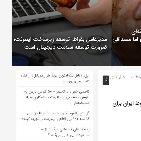
ChatGP نمونه‌ای
 اما مصداقی از
مدیرعامل بقراط: توسعه زیرساخت اینترنت،
ضرورت توسعه سلامت دیجیتال است
اپل، «قابل‌اعتمادترین برند بازار موبایل» از نگاه
تباطات
اخبار فناوری
0
کانسومر ریپورتس
کاظمی خبر داد: تجهیز ۵۰۰۰ کلاس درس به
هوش مصنوعی و اینترنت با همکاری بنیاد
 شروط ایران برای
مستضعفان
گزارش پلتفرم نجوا: کسب و کارها در سال
گذشته ۱۲۰ روز قطعی اینترنت را تجربه کردند
پیامک‌های تبلیغاتی چگونه از سد
مسدودسازی عبور می‌کنند؟