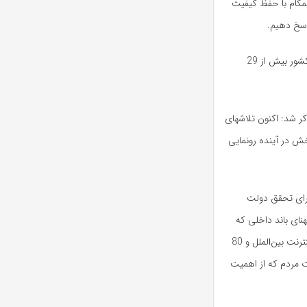
مگام با حفظ کیفیت
اسخ دهیم.
واعظی افزود: ما رویکرد دوم را در نظر گرفتیم و بر همین اساس اکنون در کشور بیش از 29
کر شد: اکنون تلاشهای
ش در آینده رونمایی
برای تحقق دولت
هنای باند داخلی که
طبق هماهنگی‌های صورت گرفته قرار است 20 درصد افزایش در حوزه‌ اینترنت بین‌الملل و 80
ت مردم که از اهمیت