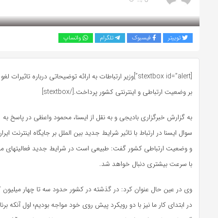
بازدید 948
توییتر
فیسبوک
تلگرام
واتساپ
[stextbox id=”alert”]وزیر ارتباطات به ارائه توضیحاتی درباره تاثیر
بر وضعیت ارتباطی و اینترنتی کشور پرداخت.[/stextbox]
به گزارش خبرگزاری بادیجی و به نقل از ایسنا، محمود واعظی در پاسخ به
سوال ایسنا در ارتباط با تاثیر شرایط جدید بین الملل بر جایگاه اینترنت ایرا
و وضعیت ارتباطی کشور گفت: طبیعی است در شرایط جدید فعالیتهای ما
با سرعت بیشتری دنبال خواهد شد.
وی در عین حال عنوان کرد: در گذشته در کشور حدود سه تا چهار میلیون کا
در ابتدای کار ما نیز با دو رویکرد پیش روی خود مواجه بودیم؛ اول آنکه برن