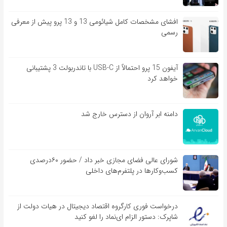
افشای مشخصات کامل شیائومی 13 و 13 پرو پیش از معرفی
رسمی
آیفون 15 پرو احتمالاً از USB-C با تاندربولت 3 پشتیبانی
خواهد کرد
دامنه ابر آروان از دسترس خارج شد
شورای عالی فضای مجازی خبر داد / حضور ۶۰درصدی
کسب‌و‌کارها در پلتفرم‌های داخلی
درخواست فوری کارگروه اقتصاد دیجیتال در هیات دولت از
شاپرک: دستور الزام ای‌نماد را لغو کنید