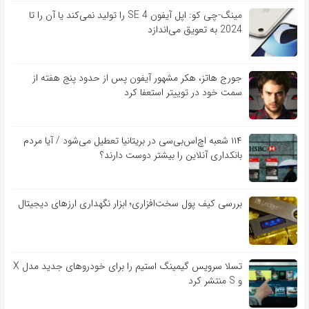
مینگ-چی کو: اپل آیفون SE 4 را تولید نمی‌کند یا آن را تا
2024 به تعویق می‌اندازد
جورج هاتز، هکر مشهور آیفون پس از حدود پنج هفته از
سمت خود در توییتر استعفا کرد
۱۱۴ شعبه اچ‌اس‌بی‌سی در بریتانیا تعطیل می‌شود / آیا مردم
بانکداری آنلاین را بیشتر دوست دارند؟
بررسی کیف‌ پول سخت‌افزاری؛ ابزار نگهداری ارزهای دیجیتال
تسلا سرویس گیمینگ استیم را برای خودروهای جدید مدل X
و S منتشر کرد