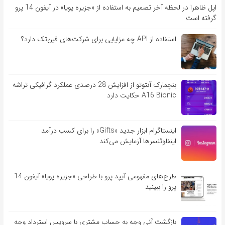
اپل ظاهرا در لحظه آخر تصمیم به استفاده از «جزیره پویا» در آیفون 14 پرو
گرفته است
استفاده از API چه مزایایی برای شرکت‌های فین‌تک دارد؟
بنچمارک آنتوتو از افزایش 28 درصدی عملکرد گرافیکی تراشه
A16 Bionic حکایت دارد
اینستاگرام ابزار جدید «Gifts» را برای کسب درآمد
اینفلوئنسرها آزمایش می‌کند
طرح‌های مفهومی آیپد پرو با طراحی «جزیره پویا» آیفون 14
پرو را ببینید
بازگشت آنی وجه به حساب مشتری با سرویس استرداد وجه