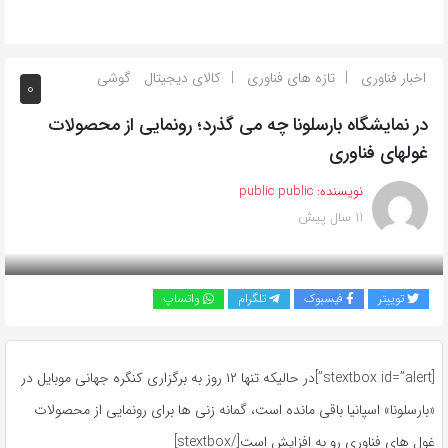
اخبار فناوری
تازه های فناوری
کالای دیجیتال
گوشی
0
در نمایشگاه بارسلونا چه می گذرد؛ رونمایی از محصولات
غولهای فناوری
نویسنده:
public public
11 سال پیش
بازدید 187
توییتر
فیسبوک
تلگرام
واتساپ
[stextbox id=”alert”]در حالیکه تنها ۱۲ روز به برگزاری کنگره جهانی موبایل در
«بارسلونا» اسپانیا باقی مانده است، گمانه زنی ها برای رونمایی از محصولات
غول های فناوری رو به افزایش است[/stextbox]