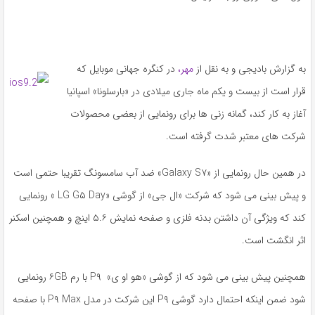
به گزارش بادیجی و به نقل از
مهر،
در کنگره جهانی موبایل که
قرار است از بیست و یکم ماه جاری میلادی در «بارسلونا» اسپانیا
آغاز به کار کند، گمانه زنی ها برای رونمایی از بعضی محصولات
شرکت های معتبر شدت گرفته است.
در همین حال رونمایی از «Galaxy S۷» ضد آب سامسونگ تقریبا حتمی است
و پیش بینی می شود که شرکت «ال جی» از گوشی «LG G۵ Day » رونمایی
کند که ویژگی آن داشتن بدنه فلزی و صفحه نمایش ۵.۶ اینچ و همچنین اسکنر
اثر انگشت است.
همچنین پیش بینی می شود که از گوشی «هو او ی» P۹ با رم ۶GB رونمایی
شود ضمن اینکه احتمال دارد گوشی P۹ این شرکت در مدل P۹ Max با صفحه