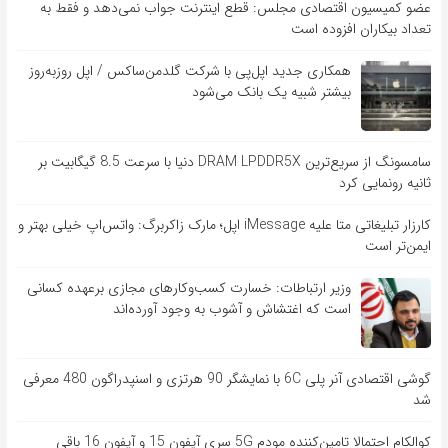
عضو کمیسیون اقتصادی مجلس: قطع اینترنت جواب نمی‌دهد و فقط به
تعداد بیکاران افزوده است
همکاری جدید اپل‌پی با شرکت گلدمن‌ساکس / اپل روزبه‌روز
بیشتر شبیه یک بانک می‌شود
سامسونگ از سریع‌ترین DRAM LPDDR5X دنیا با سرعت 8.5 گیگابیت بر
ثانیه رونمایی کرد
کارزار تبلیغاتی متا علیه iMessage اپل؛ مارک زاکربرگ: واتس‌اپ خیلی بهتر و
ایمن‌تر است
وزیر ارتباطات: خسارت کسب‌وکارهای مجازی برعهده کسانی
است که اغتشاش و آشوب به وجود آورده‌اند
گوشی اقتصادی آنر پلی 6C با نمایشگر 90 هرتزی و اسنپدراگون 480 معرفی
شد
کوالکام احتمالا تامین‌کننده مودم 5G سری آیفون 15 و آیفون 16 باقی