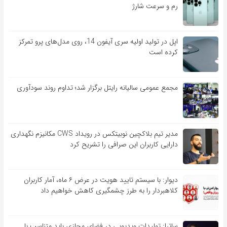
رم و سرعت شارژ
اپل در تولید اولیه سری آیفون 14، روی مدل‌های پرو تمرکز
کرده است
مجمع عمومی سالیانه رایتل برگزار شد؛ تداوم روند سودآوری
مدیر تیم بلاکچین نوبیتکس در رویداد CWS مکانیزم نگهداری
دارایی کاربران این صرافی را تشریح کرد
دیوار: با سیستم تایید هویت در عرض ۶ ماه، آمار کاربران
کلاهبردار را به طرز چشمگیری کاهش خواهیم داد
ساترا: تولیدات ویدیویی در فضای مجازی باید متناسب با