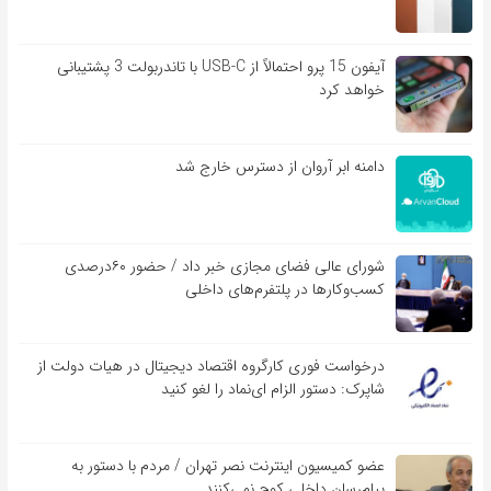
آیفون 15 پرو احتمالاً از USB-C با تاندربولت 3 پشتیبانی
خواهد کرد
دامنه ابر آروان از دسترس خارج شد
شورای عالی فضای مجازی خبر داد / حضور ۶۰درصدی
کسب‌و‌کارها در پلتفرم‌های داخلی
درخواست فوری کارگروه اقتصاد دیجیتال در هیات دولت از
شاپرک: دستور الزام ای‌نماد را لغو کنید
عضو کمیسیون اینترنت نصر تهران / مردم با دستور به
پیام‌رسان داخلی کوچ نمی‌کنند