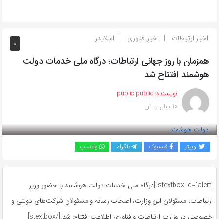
اخبار ارتباطات
اخبار فناوری
اسلایدر
0
همزمان با روز جهانی ارتباطات؛ درگاه ملی خدمات دولت
هوشمند افتتاح شد
نویسنده:
public public
10 سال پیش
بازدید 252
توییتر
فیسبوک
تلگرام
واتساپ
[stextbox id=”alert”]درگاه ملی خدمات دولت هوشمند با حضور وزیر
ارتباطات، مسئولان این وزارت، اصحاب رسانه و مسئولان شرکت‌های دولتی و
خصوصی در وزارت ارتباطات و فناوری اطلاعت افتتاح شد.[/stextbox]