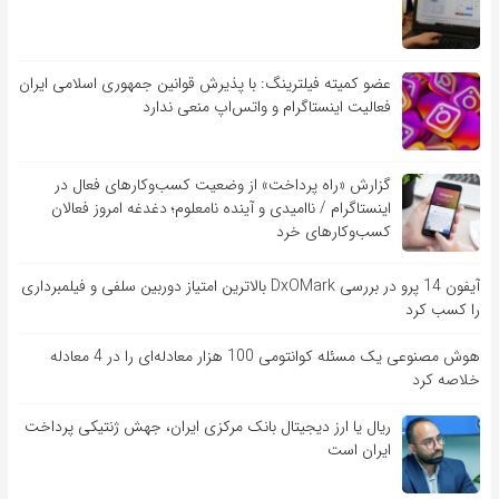
عضو کمیته فیلترینگ: با پذیرش قوانین جمهوری اسلامی ایران
فعالیت اینستاگرام و واتس‌اپ منعی ندارد
گزارش «راه پرداخت» از وضعیت کسب‌وکارهای فعال در
اینستاگرام / ناامیدی و آینده نامعلوم؛ دغدغه امروز فعالان
کسب‌وکارهای خرد
آیفون 14 پرو در بررسی DxOMark بالاترین امتیاز دوربین سلفی و فیلمبرداری
را کسب کرد
هوش مصنوعی یک مسئله کوانتومی 100 هزار معادله‌‎ای را در 4 معادله
خلاصه کرد
ریال یا ارز دیجیتال بانک مرکزی ایران، جهش ژنتیکی پرداخت
ایران است