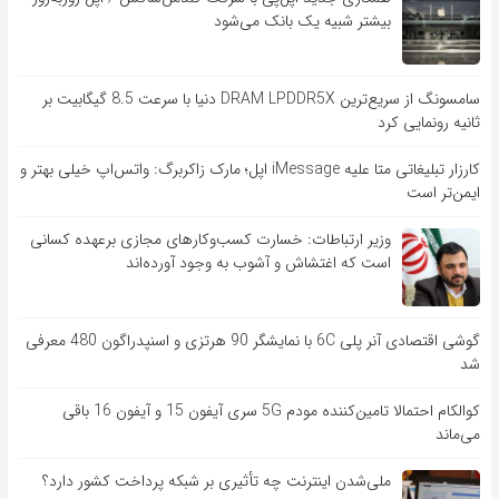
بیشتر شبیه یک بانک می‌شود
سامسونگ از سریع‌ترین DRAM LPDDR5X دنیا با سرعت 8.5 گیگابیت بر
ثانیه رونمایی کرد
کارزار تبلیغاتی متا علیه iMessage اپل؛ مارک زاکربرگ: واتس‌اپ خیلی بهتر و
ایمن‌تر است
وزیر ارتباطات: خسارت کسب‌وکارهای مجازی برعهده کسانی
است که اغتشاش و آشوب به وجود آورده‌اند
گوشی اقتصادی آنر پلی 6C با نمایشگر 90 هرتزی و اسنپدراگون 480 معرفی
شد
کوالکام احتمالا تامین‌کننده مودم 5G سری آیفون 15 و آیفون 16 باقی
می‌ماند
ملی‌شدن اینترنت چه تأثیری بر شبکه پرداخت کشور دارد؟