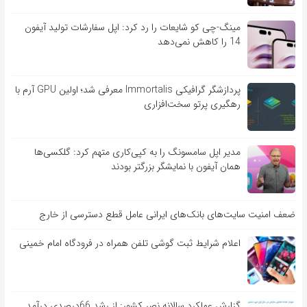
مینگ-چی کو شایعات را رد کرد: اپل سفارشات تولید آیفون
14 را کاهش نمی‌دهد
پردازشگر گرافیکی Immortalis معرفی شد؛ اولین GPU آرم با
رهگیری پرتو سخت‌افزاری
مدیر اپل سامسونگ را به کپی‌کاری متهم کرد: گلکسی‌ها
همان آیفون با نمایشگر بزرگتر بودند
ضعف امنیت سایت‌های بانک‌های ایرانی عامل قطع دسترسی از خارج
اعلام شرایط ثبت گوشی تلفن همراه در فرودگاه امام خمینی
گزارش عملکرد سالانه نصر کشور: از رشد 66درصدی درآمد