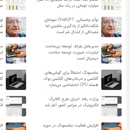
میلیارد تومانی در یک سال
می
نوآم چامسکی: ChatGPT نمونه‌ای
شگفت‌انگیز از یادگیری ماشینی اما
شگ
مصداقی از ابتذال شر است
مص
مدیرعامل بقراط: توسعه زیرساخت
مد
اینترنت، ضرورت توسعه سلامت
ای
دیجیتال است
دی
سامسونگ احتمالاً برای گوشی‌های
سا
گلکسی و لپ‌تاپ‌های گلکسی بوک
گل
هسته CPU اختصاصی می‌سازد
هسته PU
وزارت رفاه: اجرای طرح کالابرگ
وز
الکترونیک در سراسر کشور آغاز شد
ال
افزایش فعالیت سامسونگ در حوزه
اف