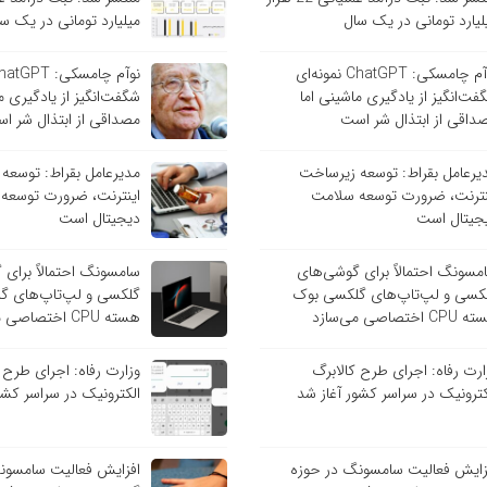
لیارد تومانی در یک سال
میلیارد تومانی در یک س
نوآم چامسکی: ChatGPT نمونه‌ای
فت‌انگیز از یادگیری ماشینی اما
شگفت‌انگیز از یادگیری م
داقی از ابتذال شر است
مصداقی از ابتذال شر ا
یرعامل بقراط: توسعه زیرساخت
مدیرعامل بقراط: توسعه
نترنت، ضرورت توسعه سلامت
اینترنت، ضرورت توسعه
جیتال است
دیجیتال است
مسونگ احتمالاً برای گوشی‌های
سامسونگ احتمالاً برای
کسی و لپ‌تاپ‌های گلکسی بوک
گلکسی و لپ‌تاپ‌های گ
C اختصاصی می‌سازد
هسته CPU اختصاصی می‌سازد
ارت رفاه: اجرای طرح کالابرگ
وزارت رفاه: اجرای طرح 
کترونیک در سراسر کشور آغاز شد
الکترونیک در سراسر کشو
زایش فعالیت سامسونگ در حوزه
افزایش فعالیت سامسون