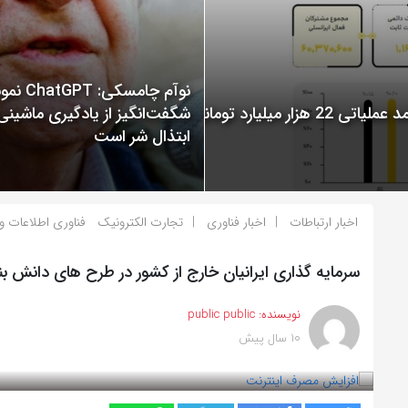
نوآم چامسکی: T
گزارش عملکرد ایرانسل در سال 1400 منتشر شد: ثبت درآمد عملیاتی 22 هزار میلیارد تومانی
شگفت‌انگیز از یادگیری ماشینی
ابتذال شر است
اخبار ارتباطات
اخبار فناوری
تجارت الکترونیک
فناوری اطلاعات و 
سرمایه گذاری ایرانیان خارج از کشور در طرح های دانش بن
نویسنده:
public public
10 سال پیش
بازدید 967