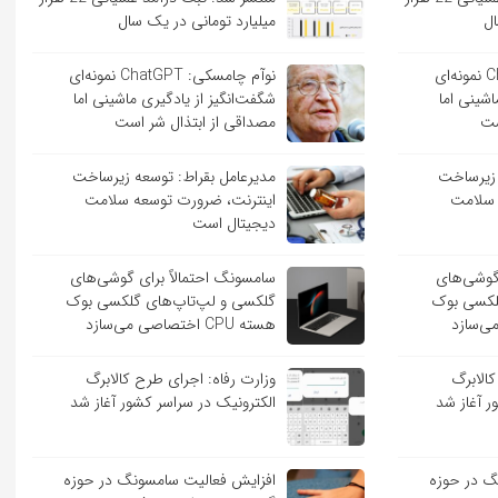
ال
میلیارد تومانی در یک سال
نوآم چامسکی: ChatGPT نمونه‌ای
نوآم چامسکی: ChatGPT نمونه‌ای
اشینی اما
شگفت‌انگیز از یادگیری ماشینی اما
ست
مصداقی از ابتذال شر است
 زیرساخت
مدیرعامل بقراط: توسعه زیرساخت
 سلامت
اینترنت، ضرورت توسعه سلامت
دیجیتال است
 گوشی‌های
سامسونگ احتمالاً برای گوشی‌های
لکسی بوک
گلکسی و لپ‌تاپ‌های گلکسی بوک
هسته CPU اختصاصی می‌سازد
کالابرگ
وزارت رفاه: اجرای طرح کالابرگ
ر آغاز شد
الکترونیک در سراسر کشور آغاز شد
گ در حوزه
افزایش فعالیت سامسونگ در حوزه