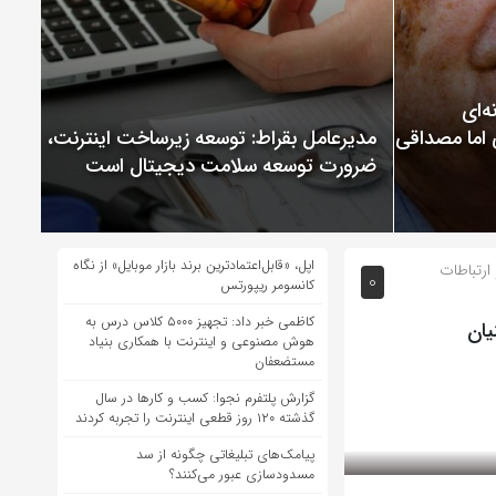
ChatGP نمونه‌ای
 اما مصداقی از
مدیرعامل بقراط: توسعه زیرساخت اینترنت،
ضرورت توسعه سلامت دیجیتال است
اپل، «قابل‌اعتمادترین برند بازار موبایل» از نگاه
ارتباطات
0
کانسومر ریپورتس
کاظمی خبر داد: تجهیز ۵۰۰۰ کلاس درس به
یان
هوش مصنوعی و اینترنت با همکاری بنیاد
مستضعفان
گزارش پلتفرم نجوا: کسب و کارها در سال
گذشته ۱۲۰ روز قطعی اینترنت را تجربه کردند
پیامک‌های تبلیغاتی چگونه از سد
مسدودسازی عبور می‌کنند؟