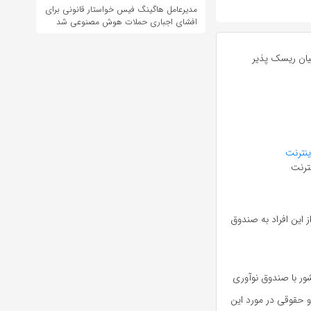
مدیرعامل هاگینگ فیس خواستار قانونی برای
افشای اجباری حملات هوش مصنوعی شد
نش بنیان ریسک پذیر
ترنت
این افراد به صندوق
کشور با صندوق نوآوری
ر حال حاضر حدود ۴ شخص حقیقی و حقوقی در مورد این