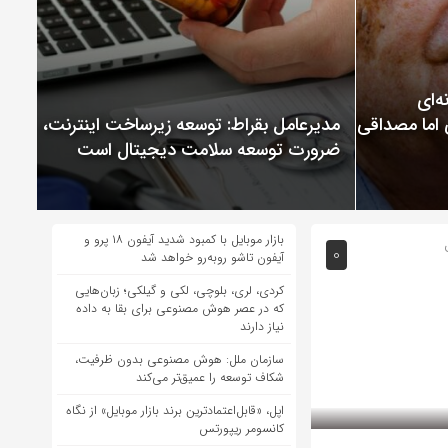
ChatGP نمونه‌ای
 اما مصداقی از
مدیرعامل بقراط: توسعه زیرساخت اینترنت،
ضرورت توسعه سلامت دیجیتال است
بازار موبایل با کمبود شدید آیفون ۱۸ پرو و
0
آیفون تاشو روبه‌رو خواهد شد
کردی، لری، بلوچی، لکی و گیلکی؛ زبان‌هایی
که در عصر هوش مصنوعی برای بقا به داده
نیاز دارند
سازمان ملل: هوش مصنوعی بدون ظرفیت،
شکاف توسعه را عمیق‌تر می‌کند
اپل، «قابل‌اعتمادترین برند بازار موبایل» از نگاه
کانسومر ریپورتس