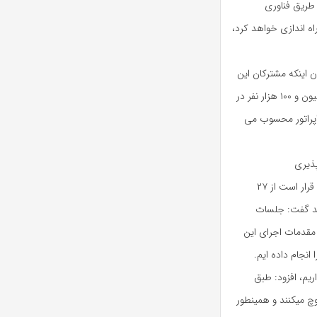
 طریق فناوری
اه اندازی خواهد کرد،
موبایل ۱۵ درصد است و با بیان اینکه مشترکان این
اپراتور، روزانه ۲۰۰ ترابایت مصرف اینترنت دارند اعلام کرد: هم اکنون ۶ میلیون و ۱۰۰ هزار نفر در
ان دیتای این اپراتور محسوب می
پذیری
مدیرعامل رایتل موبایل با اشاره به اجرای طرح ترابردپذیری تلفن همراه که قرار است از ۲۷
رسد گفت: جلسات
 مقدمات اجرای این
نجام داده ایم.
ریم، افزود: طبق
وچ میکنند و همینطور