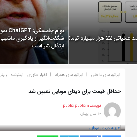
نوآم چامسکی: T
گزارش عملکرد ایرانسل در سال 1400 منتشر شد: ثبت درآمد عملیاتی 22 هزار میلیارد تومانی
شگفت‌انگیز از یادگیری ماشینی
ابتذال شر است
اپراتورهای داخلی
اپراتورهای همراه
اخبار فناوری
اینترنت
رایتل
حداقل قیمت برای دیتای موبایل تعیین شد
نویسنده:
public public
10 سال پیش
بازدید 970