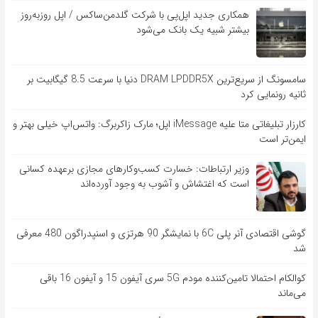
همکاری جدید اپل‌پی با شرکت گلدمن‌ساکس / اپل روزبه‌روز
بیشتر شبیه یک بانک می‌شود
سامسونگ از سریع‌ترین DRAM LPDDR5X دنیا با سرعت 8.5 گیگابیت بر
ثانیه رونمایی کرد
کارزار تبلیغاتی متا علیه iMessage اپل؛ مارک زاکربرگ: واتس‌اپ خیلی بهتر و
ایمن‌تر است
وزیر ارتباطات: خسارت کسب‌وکارهای مجازی برعهده کسانی
است که اغتشاش و آشوب به وجود آورده‌اند
گوشی اقتصادی آنر پلی 6C با نمایشگر 90 هرتزی و اسنپدراگون 480 معرفی
شد
کوالکام احتمالا تامین‌کننده مودم 5G سری آیفون 15 و آیفون 16 باقی
می‌ماند