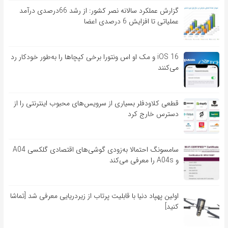
گزارش عملکرد سالانه نصر کشور: از رشد 66درصدی درآمد
عملیاتی تا افزایش 6 درصدی اعضا
iOS 16 و مک او اس ونتورا برخی کپچاها را به‌طور خودکار رد
می‌کنند
قطعی کلاودفلر بسیاری از سرویس‌های محبوب اینترنتی را از
دسترس خارج کرد
سامسونگ احتمالا به‌زودی گوشی‌های اقتصادی گلکسی A04
و A04s را معرفی می‌کند
اولین پهپاد دنیا با قابلیت پرتاب از زیردریایی معرفی شد [تماشا
کنید]