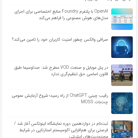
OpenAI با پلتفرم Foundry منابع اختصاصی برای اجرای
مدل‌های هوش مصنوعی را فراهم می‌کند
صرافی والکس چطور امنیت کاربران خود را تامین می‌کند؟
در پنل موبایل و صنعت VOD مطرح شد: صداوسیما طبق
قانون اساسی حق تنظیم‌گری ندارد
رقیب چینی ChatGPT از راه رسید؛ شروع آزمایش عمومی
چت‌بات MOSS
ثبت‌نام در دوازدهمین دوره نمایشگاه اینوتکس آغاز شد /
فرصتی برای هم‌افزایی اکوسیستم استارتاپی در شرایط
محدودیت‌های اینترنتی