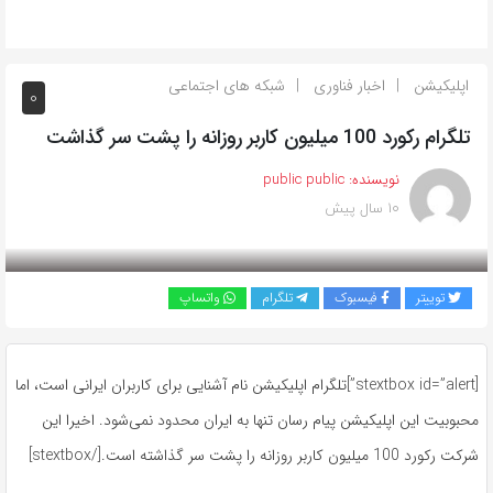
اپلیکیشن
اخبار فناوری
شبکه های اجتماعی
0
تلگرام رکورد 100 میلیون کاربر روزانه را پشت سر گذاشت
نویسنده:
public public
10 سال پیش
بازدید 712
توییتر
فیسبوک
تلگرام
واتساپ
[stextbox id=”alert”]تلگرام اپلیکیشن نام آشنایی برای کاربران ایرانی است، اما
محبوبیت این اپلیکیشن پیام رسان تنها به ایران محدود نمی‌شود. اخیرا این
شرکت رکورد 100 میلیون کاربر روزانه را پشت سر گذاشته است.[/stextbox]