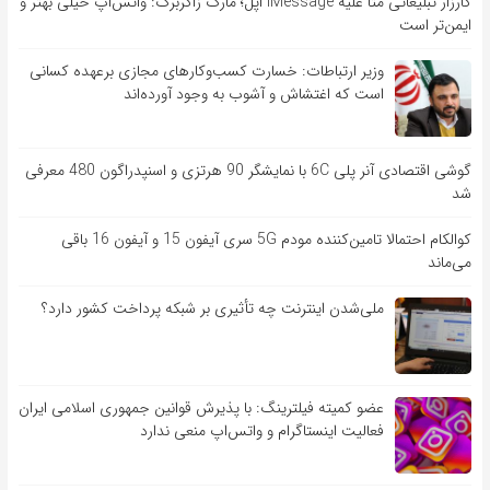
کارزار تبلیغاتی متا علیه iMessage اپل؛ مارک زاکربرگ: واتس‌اپ خیلی بهتر و
ایمن‌تر است
وزیر ارتباطات: خسارت کسب‌وکارهای مجازی برعهده کسانی
است که اغتشاش و آشوب به وجود آورده‌اند
گوشی اقتصادی آنر پلی 6C با نمایشگر 90 هرتزی و اسنپدراگون 480 معرفی
شد
کوالکام احتمالا تامین‌کننده مودم 5G سری آیفون 15 و آیفون 16 باقی
می‌ماند
ملی‌شدن اینترنت چه تأثیری بر شبکه پرداخت کشور دارد؟
عضو کمیته فیلترینگ: با پذیرش قوانین جمهوری اسلامی ایران
فعالیت اینستاگرام و واتس‌اپ منعی ندارد