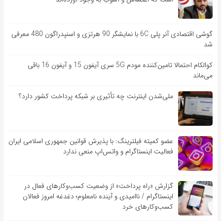
گوشی اقتصادی آنر پلی 6C با نمایشگر 90 هرتزی و اسنپدراگون 480 معرفی
شد
کوالکام احتمالا تامین‌کننده مودم 5G سری آیفون 15 و آیفون 16 باقی
می‌ماند
ملی‌شدن اینترنت چه تأثیری بر شبکه پرداخت کشور دارد؟
عضو کمیته فیلترینگ: با پذیرش قوانین جمهوری اسلامی ایران
فعالیت اینستاگرام و واتس‌اپ منعی ندارد
گزارش «راه پرداخت» از وضعیت کسب‌وکارهای فعال در
اینستاگرام / ناامیدی و آینده نامعلوم؛ دغدغه امروز فعالان
کسب‌وکارهای خرد