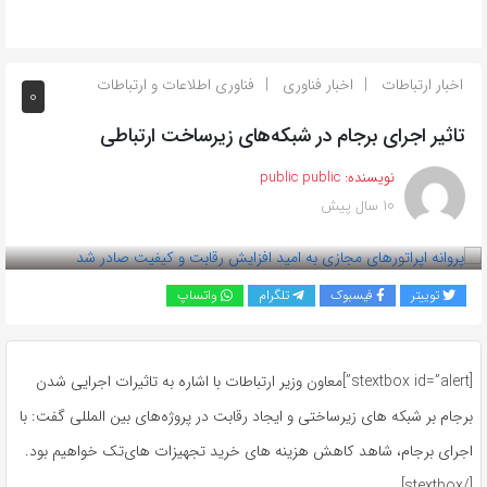
اخبار ارتباطات
اخبار فناوری
فناوری اطلاعات و ارتباطات
0
تاثیر اجرای برجام در شبکه‌های زیرساخت ارتباطی
نویسنده:
public public
10 سال پیش
بازدید 562
توییتر
فیسبوک
تلگرام
واتساپ
[stextbox id=”alert”]معاون وزیر ارتباطات با اشاره به تاثیرات اجرایی شدن
برجام بر شبکه های زیرساختی و ایجاد رقابت در پروژه‌های بین المللی گفت: با
اجرای برجام، شاهد کاهش هزینه های خرید تجهیزات های‌تک خواهیم بود.
[/stextbox]