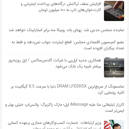
افزایش سقف تراکنش درگاه‌های پرداخت اینترنتی و
کارت‌خوان‌های تاپ به ۱۰۰ میلیون تومان
نماینده مجلس مدعی شد: پهنای باند روبیکا سه برابر استارلینک خواهد شد
عضو کمیسیون اقتصادی مجلس: قطع اینترنت جواب نمی‌دهد و فقط به
تعداد بیکاران افزوده است
همکاری جدید اپل‌پی با شرکت گلدمن‌ساکس / اپل روزبه‌روز
بیشتر شبیه یک بانک می‌شود
سامسونگ از سریع‌ترین DRAM LPDDR5X دنیا با سرعت 8.5 گیگابیت بر
ثانیه رونمایی کرد
کارزار تبلیغاتی متا علیه iMessage اپل؛ مارک زاکربرگ: واتس‌اپ خیلی بهتر و
ایمن‌تر است
وزیر ارتباطات: خسارت کسب‌وکارهای مجازی برعهده کسانی
است که اغتشاش و آشوب به وجود آورده‌اند