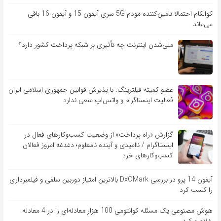
کوالکام احتمالا تامین‌کننده مودم 5G سری آیفون 15 و آیفون 16 باقی
می‌ماند
ملی‌شدن اینترنت چه تأثیری بر شبکه پرداخت کشور دارد؟
عضو کمیته فیلترینگ: با پذیرش قوانین جمهوری اسلامی ایران
فعالیت اینستاگرام و واتس‌اپ منعی ندارد
گزارش «راه پرداخت» از وضعیت کسب‌وکارهای فعال در
اینستاگرام / ناامیدی و آینده نامعلوم؛ دغدغه امروز فعالان
کسب‌وکارهای خرد
آیفون 14 پرو در بررسی DxOMark بالاترین امتیاز دوربین سلفی و فیلمبرداری
را کسب کرد
هوش مصنوعی یک مسئله کوانتومی 100 هزار معادله‌‎ای را در 4 معادله