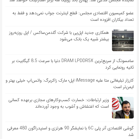
نماینده مجلس مدعی شد: پهنای باند روبیکا سه برابر استارلینک خواهد شد
عضو کمیسیون اقتصادی مجلس: قطع اینترنت جواب نمی‌دهد و فقط به
تعداد بیکاران افزوده است
همکاری جدید اپل‌پی با شرکت گلدمن‌ساکس / اپل روزبه‌روز
بیشتر شبیه یک بانک می‌شود
سامسونگ از سریع‌ترین DRAM LPDDR5X دنیا با سرعت 8.5 گیگابیت بر
ثانیه رونمایی کرد
کارزار تبلیغاتی متا علیه iMessage اپل؛ مارک زاکربرگ: واتس‌اپ خیلی بهتر و
ایمن‌تر است
وزیر ارتباطات: خسارت کسب‌وکارهای مجازی برعهده کسانی
است که اغتشاش و آشوب به وجود آورده‌اند
گوشی اقتصادی آنر پلی 6C با نمایشگر 90 هرتزی و اسنپدراگون 480 معرفی
شد