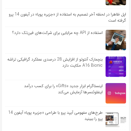
اپل ظاهرا در لحظه آخر تصمیم به استفاده از «جزیره پویا» در آیفون 14 پرو
گرفته است
استفاده از API چه مزایایی برای شرکت‌های فین‌تک دارد؟
بنچمارک آنتوتو از افزایش 28 درصدی عملکرد گرافیکی تراشه
A16 Bionic حکایت دارد
اینستاگرام ابزار جدید «Gifts» را برای کسب درآمد
اینفلوئنسرها آزمایش می‌کند
طرح‌های مفهومی آیپد پرو با طراحی «جزیره پویا» آیفون 14
پرو را ببینید