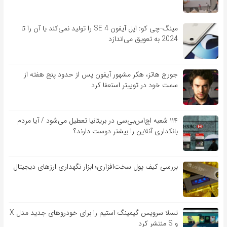
مینگ-چی کو: اپل آیفون SE 4 را تولید نمی‌کند یا آن را تا
2024 به تعویق می‌اندازد
جورج هاتز، هکر مشهور آیفون پس از حدود پنج هفته از
سمت خود در توییتر استعفا کرد
۱۱۴ شعبه اچ‌اس‌بی‌سی در بریتانیا تعطیل می‌شود / آیا مردم
بانکداری آنلاین را بیشتر دوست دارند؟
بررسی کیف‌ پول سخت‌افزاری؛ ابزار نگهداری ارزهای دیجیتال
تسلا سرویس گیمینگ استیم را برای خودروهای جدید مدل X
و S منتشر کرد