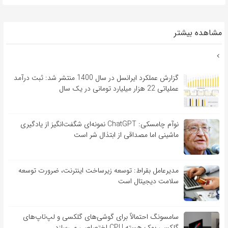
مشاهده بیشتر
گزارش عملکرد ایرانسل در سال 1400 منتشر شد: ثبت درآمد
عملیاتی 22 هزار میلیارد تومانی در یک سال
نوآم چامسکی: ChatGPT نمونه‌ای شگفت‌انگیز از یادگیری
ماشینی اما مصداقی از ابتذال شر است
مدیرعامل بقراط: توسعه زیرساخت اینترنت، ضرورت توسعه
سلامت دیجیتال است
سامسونگ احتمالاً برای گوشی‌های گلکسی و لپ‌تاپ‌های
گلکسی بوک هسته CPU اختصاصی می‌سازد