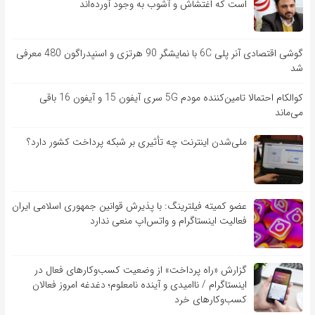
است که اغتشاش و آشوب به وجود آورده‌اند
گوشی اقتصادی آنر پلی 6C با نمایشگر 90 هرتزی و اسنپدراگون 480 معرفی
شد
کوالکام احتمالا تامین‌کننده مودم 5G سری آیفون 15 و آیفون 16 باقی
می‌ماند
ملی‌شدن اینترنت چه تأثیری بر شبکه پرداخت کشور دارد؟
عضو کمیته فیلترینگ: با پذیرش قوانین جمهوری اسلامی ایران
فعالیت اینستاگرام و واتس‌اپ منعی ندارد
گزارش «راه پرداخت» از وضعیت کسب‌وکارهای فعال در
اینستاگرام / ناامیدی و آینده نامعلوم؛ دغدغه امروز فعالان
کسب‌وکارهای خرد