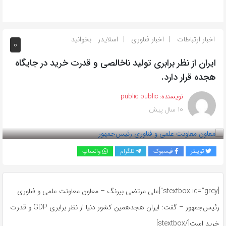
اخبار ارتباطات
اخبار فناوری
اسلایدر
بخوانید
0
ایران از نظر برابری تولید ناخالصی و قدرت خرید در جایگاه
هجده قرار دارد.
نویسنده:
public public
10 سال پیش
بازدید 914
توییتر
فیسبوک
تلگرام
واتساپ
[stextbox id=”grey”]علی مرتضی بیرنگ – معاون معاونت علمی و فناوری
رئیس‌جمهور – گفت: ایران هجدهمین کشور دنیا از نظر برابری GDP و قدرت
خرید است[/stextbox]