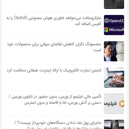
مایکروسافت می‌خواهد فناوری هوش مصنوعی OpenAI را به
آفیس اضافه کند
سامسونگ نگران کاهش تقاضای جهانی برای محصولات خود
است
انجمن تجارت الکترونیک با ارائه اینترنت طبقاتی مخالفت کرد
تأمین مالی فیلیمو از بورس، بدون حضور در تابلوی بورسی /
دستی بر آتش بورس، اما با فاصله و بدون استرس
ماجرای پول نقد ندادن دستگاه‌های خودپرداز چیست؟ /
مقاومت بانک‌ها یا بالارفتن تقاضا برای پول نقد؟