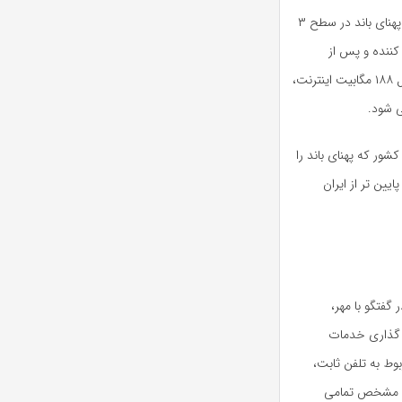
براساس گزارش مرکز پژوهشهای مجلس، با احتساب ضریب اشتراک ۸ که پهنای باند در سطح ۳
کننده و پس از
شرکتهای اصلی به عنوان توزیع کننده، به فروش می رسد، یک stm۱ معادل ۱۸۸ مگابیت اینترنت،
شور که پهنای باند را
یین تر از ایران
گفتگو با مهر،
 گذاری خدمات
وط به تلفن ثابت،
وب مشخص تمامی