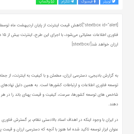
توییتر
فیسبوک
تلگرام
واتساپ
[stextbox id=”alert”]کاهش قیمت اینترنت از پایان اردیبهشت ماه 
فناوری
ارزان خواهد شد[/stextbox]
به گزارش بادیجی، دسترسی ارزان، مطمئن و با کیفیت به اینترنت، از جمله
توسعه فناوری اطلاعات و ارتباطات کشورها است. به همین دلیل نهادهای ب
شاخص های توسعه کشورها، سرعت، کیفیت و قیمت پهنای باند را در هر کش
دهند.
در ایران با وجود اینکه در اهداف اسناد بالادستی نظام، بر گسترش فناوری ا
عنوان ابزار توسعه تاکید شده اما هنوز با آنچه که دسترسی ارزان و قیمت پا