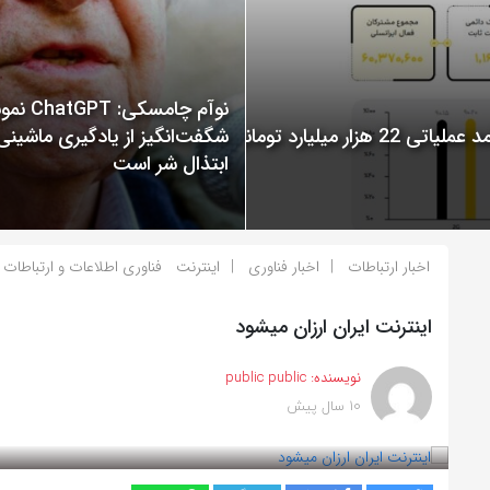
نوآم چامسکی: T
گزارش عملکرد ایرانسل در سال 1400 منتشر شد: ثبت درآمد عملیاتی 22 هزار میلیارد تومانی
شگفت‌انگیز از یادگیری ماشینی
ابتذال شر است
اخبار ارتباطات
اخبار فناوری
اینترنت
فناوری اطلاعات و ارتباطات
اینترنت ایران ارزان میشود
نویسنده:
public public
10 سال پیش
بازدید 947