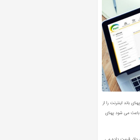
ای باند اینترنت را از
 باعث می شود پهنای
وی با اشاره به اینکه هر لینک stm۱ پهنای باند در خارج از کشور حدود ۸۰۰ دلار قیمت داده می