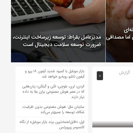
ChatGP نمونه‌ای
 اما مصداقی از
مدیرعامل بقراط: توسعه زیرساخت اینترنت،
ضرورت توسعه سلامت دیجیتال است
بازار موبایل با کمبود شدید آیفون ۱۸ پرو و
گزارش
0
آیفون تاشو روبه‌رو خواهد شد
کردی، لری، بلوچی، لکی و گیلکی؛ زبان‌هایی
که در عصر هوش مصنوعی برای بقا به داده
نیاز دارند
سازمان ملل: هوش مصنوعی بدون ظرفیت،
شکاف توسعه را عمیق‌تر می‌کند
اپل، «قابل‌اعتمادترین برند بازار موبایل» از نگاه
کانسومر ریپورتس