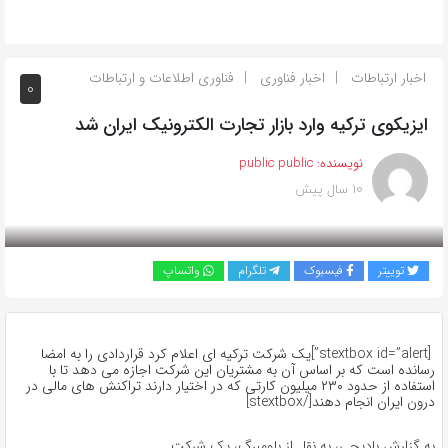
اخبار ارتباطات
اخبار فناوری
فناوری اطلاعات و ارتباطات
0
ایزیکوی ترکیه وارد بازار تجارت الکترونیک ایران شد
نویسنده:
public public
10 سال پیش
بازدید 696
توییتر
فیسبوک
تلگرام
واتساپ
[stextbox id=”alert”]یک شرکت ترکیه ای اعلام کرد قراردادی را به امضا
رسانده است که بر اساس آن به مشتریان این شرکت اجازه می دهد تا با
استفاده از حدود ۲۳۰ میلیون کارتی که در اختیار دارند تراکنش های مالی در
درون ایران انجام دهند[/stextbox]
به گزارش بادیجی، به نقل از بلومبرگ، یک شرکت