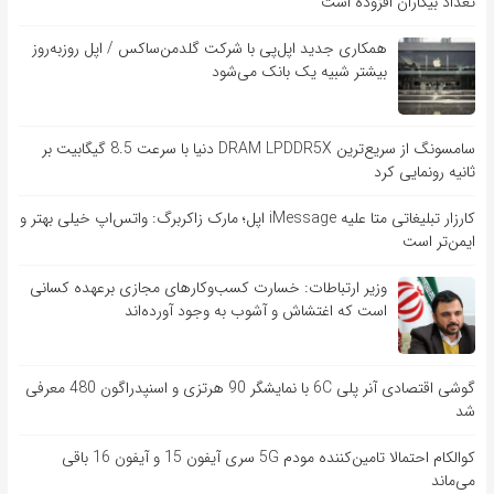
تعداد بیکاران افزوده است
همکاری جدید اپل‌پی با شرکت گلدمن‌ساکس / اپل روزبه‌روز
بیشتر شبیه یک بانک می‌شود
سامسونگ از سریع‌ترین DRAM LPDDR5X دنیا با سرعت 8.5 گیگابیت بر
ثانیه رونمایی کرد
کارزار تبلیغاتی متا علیه iMessage اپل؛ مارک زاکربرگ: واتس‌اپ خیلی بهتر و
ایمن‌تر است
وزیر ارتباطات: خسارت کسب‌وکارهای مجازی برعهده کسانی
است که اغتشاش و آشوب به وجود آورده‌اند
گوشی اقتصادی آنر پلی 6C با نمایشگر 90 هرتزی و اسنپدراگون 480 معرفی
شد
کوالکام احتمالا تامین‌کننده مودم 5G سری آیفون 15 و آیفون 16 باقی
می‌ماند