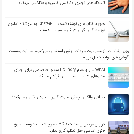
ثبت‌نام‌های تجاری «گلکسی گلس» و «گلکسی رینگ»
هجوم کتاب‌های نوشته‌شده با ChatGPT به فروشگاه آمازون؛
نویسندگان نگران هوش مصنوعی هستند
وزیر ارتباطات: از ممنوعیت واردات آیفون استقبال نمی‌کنیم، اما باید به‌سمت
گوشی‌های تولید داخل برویم
OpenAI با پلتفرم Foundry منابع اختصاصی برای اجرای
مدل‌های هوش مصنوعی را فراهم می‌کند
صرافی والکس چطور امنیت کاربران خود را تامین می‌کند؟
در پنل موبایل و صنعت VOD مطرح شد: صداوسیما طبق
قانون اساسی حق تنظیم‌گری ندارد