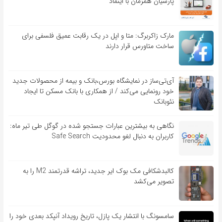
پارسیان همزمان با اینماد
مارک زاکربرگ: متا و اپل در یک رقابت عمیق فلسفی برای
ساخت متاورس قرار دارند
آی‌تی‌ساز در نمایشگاه بورس،بانک و بیمه از محصولات جدید
خود رونمایی می‌کند / از همکاری با بانک مسکن تا ایجاد
نئوبانک
نگاهی به بیشترین عبارات جستجو شده در گوگل طی تیر ماه:
کاربران به دنبال لغو محدودیت Safe Search
کالبدشکافی مک بوک ایر جدید، تراشه قدرتمند M2 را به
تصویر می‌کشد
سامسونگ با انتشار یک پازل، تاریخ رویداد آنپکد بعدی خود را