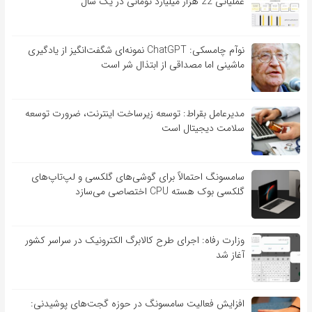
عملیاتی 22 هزار میلیارد تومانی در یک سال
نوآم چامسکی: ChatGPT نمونه‌ای شگفت‌انگیز از یادگیری
ماشینی اما مصداقی از ابتذال شر است
مدیرعامل بقراط: توسعه زیرساخت اینترنت، ضرورت توسعه
سلامت دیجیتال است
سامسونگ احتمالاً برای گوشی‌های گلکسی و لپ‌تاپ‌های
گلکسی بوک هسته CPU اختصاصی می‌سازد
وزارت رفاه: اجرای طرح کالابرگ الکترونیک در سراسر کشور
آغاز شد
افزایش فعالیت سامسونگ در حوزه گجت‌های پوشیدنی: