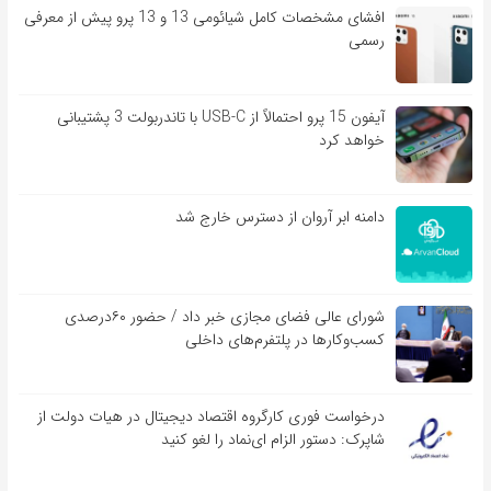
افشای مشخصات کامل شیائومی 13 و 13 پرو پیش از معرفی
رسمی
آیفون 15 پرو احتمالاً از USB-C با تاندربولت 3 پشتیبانی
خواهد کرد
دامنه ابر آروان از دسترس خارج شد
شورای عالی فضای مجازی خبر داد / حضور ۶۰درصدی
کسب‌و‌کارها در پلتفرم‌های داخلی
درخواست فوری کارگروه اقتصاد دیجیتال در هیات دولت از
شاپرک: دستور الزام ای‌نماد را لغو کنید