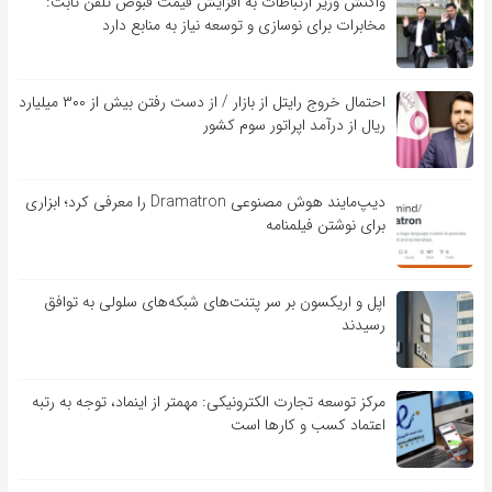
واکنش وزیر ارتباطات به افزایش قیمت قبوض تلفن ثابت:
مخابرات برای نوسازی و توسعه نیاز به منابع دارد
احتمال خروج رایتل از بازار / از دست رفتن بیش از ۳۰۰ میلیارد
ریال از درآمد اپراتور سوم کشور
دیپ‌مایند هوش مصنوعی Dramatron را معرفی کرد؛ ابزاری
برای نوشتن فیلمنامه
اپل و اریکسون بر سر پتنت‌های شبکه‌های سلولی به توافق
رسیدند
مرکز توسعه تجارت الکترونیکی: مهمتر از اینماد، توجه به رتبه
اعتماد کسب و کارها است