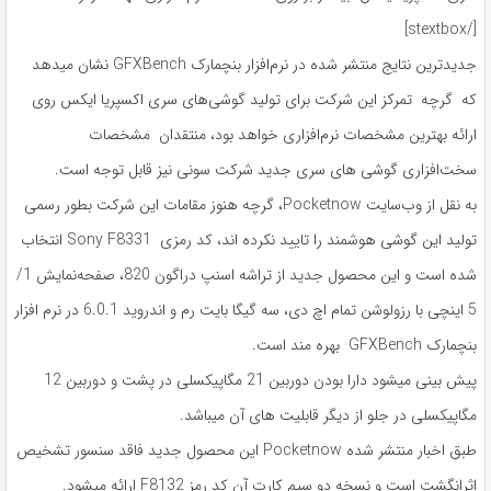
[/stextbox]
جدیدترین نتایج منتشر شده در نرم‌افزار بنچمارک GFXBench نشان میدهد
که گرچه تمرکز این شرکت برای تولید گوشی‌های سری اکسپریا ایکس روی
ارائه بهترین مشخصات نرم‌افزاری خواهد بود، منتقدان مشخصات
سخت‌افزاری گوشی های سری جدید شرکت سونی نیز قابل توجه است.
به نقل از وب‌سایت Pocketnow، گرچه هنوز مقامات این شرکت بطور رسمی
تولید این گوشی هوشمند را تایید نکرده اند، کد رمزی Sony F8331 انتخاب
شده است و این محصول جدید از تراشه اسنپ ‌دراگون 820، صفحه‌نمایش 1/
5 اینچی با رزولوشن تمام اچ ‌دی، سه گیگا بایت رم و اندروید 6.0.1 در نرم‌ افزار
بنچمارک GFXBench بهره مند است.
پیش بینی میشود دارا بودن دوربین 21 مگاپیکسلی در پشت و دوربین 12
مگاپیکسلی در جلو از دیگر قابلیت های آن میباشد.
طبق اخبار منتشر شده Pocketnow این محصول جدید فاقد سنسور تشخیص
اثرانگشت است و نسخه دو سیم کارت آن کد رمز F8132 ارائه میشود.