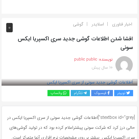
اخبار فناوری
اسلایدر
گوشی
0
افشا شدن اطلاعات گوشی جدید سری اکسپریا ایکس
سونی
نویسنده:
public public
10 سال پیش
بازدید 601
توییتر
فیسبوک
تلگرام
واتساپ
[stextbox id=”grey”]اطلاعات گوشی جدید سونی از سری اکسپریا ایکس در
حالی درز کرد که شرکت سونی پیشتراعلام کرده بود که در تولید گوشی‌های
سری اکسپریا ایکس بیشتر بر روی مشخصات نرم افزاری آنها متمرکز است.