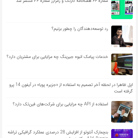
شماره ۶۶ هفته‌نامه کارنگ و رمزارز شماره ۳۶ منتشر شد
رد توسعه‌دهندگان را چطور بزنیم؟
خدمات پیامک انبوه جیرینگ چه مزایایی برای مشتریان دارد؟
اپل ظاهرا در لحظه آخر تصمیم به استفاده از «جزیره پویا» در آیفون 14 پرو
گرفته است
استفاده از API چه مزایایی برای شرکت‌های فین‌تک دارد؟
بنچمارک آنتوتو از افزایش 28 درصدی عملکرد گرافیکی تراشه