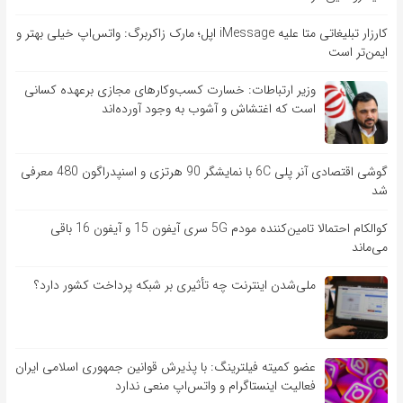
کارزار تبلیغاتی متا علیه iMessage اپل؛ مارک زاکربرگ: واتس‌اپ خیلی بهتر و
ایمن‌تر است
وزیر ارتباطات: خسارت کسب‌وکارهای مجازی برعهده کسانی
است که اغتشاش و آشوب به وجود آورده‌اند
گوشی اقتصادی آنر پلی 6C با نمایشگر 90 هرتزی و اسنپدراگون 480 معرفی
شد
کوالکام احتمالا تامین‌کننده مودم 5G سری آیفون 15 و آیفون 16 باقی
می‌ماند
ملی‌شدن اینترنت چه تأثیری بر شبکه پرداخت کشور دارد؟
عضو کمیته فیلترینگ: با پذیرش قوانین جمهوری اسلامی ایران
فعالیت اینستاگرام و واتس‌اپ منعی ندارد