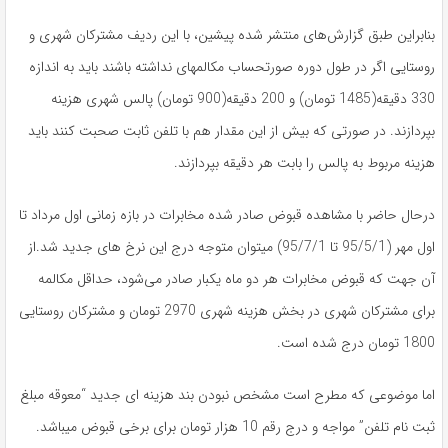
بنابراین طبق گزارش‌های منتشر شده پیشین، با این ردیف مشترکان شهری و
روستایی اگر در طول دوره صورتحساب مکالمه‏ای نداشته باشند باید به اندازه
330 دقیقه(1485 تومان) و 200 دقیقه(900 تومان) پالس شهری هزینه
بپردازند. در صورتی که بیش از این مقدار هم با تلفن ثابت صحبت کنند باید
هزینه مربوط به پالس را بابت هر دقیقه بپردازند.
درحال حاضر با مشاهده قبوض صادر شده مخابرات در بازه زمانی اول مرداد تا
اول مهر (95/5/1 تا 95/7/1) میتوان متوجه درج این نرخ های جدید شد.از
آن جهت که قبوض مخابرات هر دو ماه یکبار صادر می‌شود، حداقل مکالمه
برای مشترکان شهری در بخش هزینه شهری 2970 تومان و مشترکان روستایی
1800 تومان درج شده است.
اما موضوعی که مطرح است مشخص نبودن بند هزینه ای جدید “معوقه مبلغ
ثبت نام تلفن” مواجه و درج رقم 10 هزار تومان برای برخی قبوض میباشد.