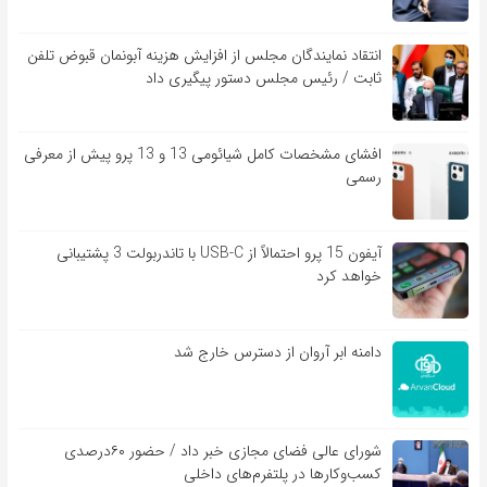
انتقاد نمایندگان مجلس از افزایش هزینه آبونمان قبوض تلفن
ثابت / رئیس مجلس دستور پیگیری داد
افشای مشخصات کامل شیائومی 13 و 13 پرو پیش از معرفی
رسمی
آیفون 15 پرو احتمالاً از USB-C با تاندربولت 3 پشتیبانی
خواهد کرد
دامنه ابر آروان از دسترس خارج شد
شورای عالی فضای مجازی خبر داد / حضور ۶۰درصدی
کسب‌و‌کارها در پلتفرم‌های داخلی