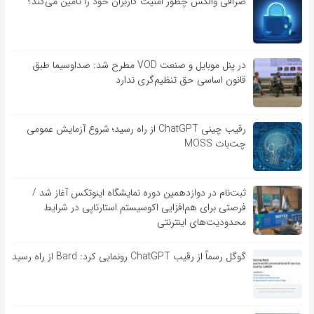
صرافی والکس چطور امنیت کاربران خود را تامین می‌کند؟
در پنل موبایل و صنعت VOD مطرح شد: صداوسیما طبق
قانون اساسی حق تنظیم‌گری ندارد
رقیب چینی ChatGPT از راه رسید؛ شروع آزمایش عمومی
چت‌بات MOSS
ثبت‌نام در دوازدهمین دوره نمایشگاه اینوتکس آغاز شد /
فرصتی برای هم‌افزایی اکوسیستم استارتاپی در شرایط
محدودیت‌های اینترنتی
گوگل رسماً از رقیب ChatGPT رونمایی کرد: Bard از راه رسید