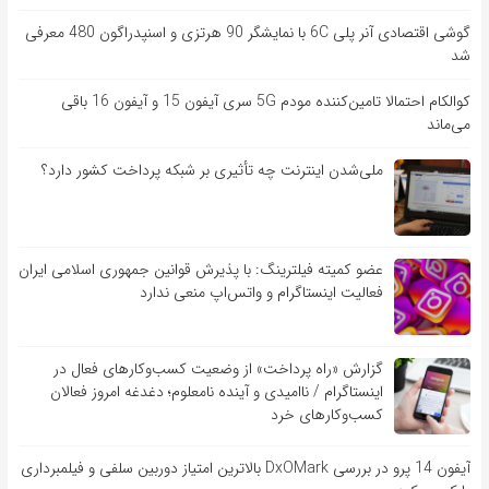
گوشی اقتصادی آنر پلی 6C با نمایشگر 90 هرتزی و اسنپدراگون 480 معرفی
شد
کوالکام احتمالا تامین‌کننده مودم 5G سری آیفون 15 و آیفون 16 باقی
می‌ماند
ملی‌شدن اینترنت چه تأثیری بر شبکه پرداخت کشور دارد؟
عضو کمیته فیلترینگ: با پذیرش قوانین جمهوری اسلامی ایران
فعالیت اینستاگرام و واتس‌اپ منعی ندارد
گزارش «راه پرداخت» از وضعیت کسب‌وکارهای فعال در
اینستاگرام / ناامیدی و آینده نامعلوم؛ دغدغه امروز فعالان
کسب‌وکارهای خرد
آیفون 14 پرو در بررسی DxOMark بالاترین امتیاز دوربین سلفی و فیلمبرداری