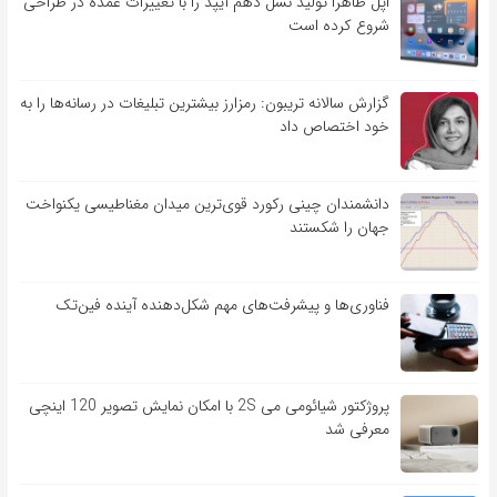
اپل ظاهرا تولید نسل دهم آیپد را با تغییرات عمده در طراحی
شروع کرده است
گزارش سالانه تریبون: رمزارز بیشترین تبلیغات در رسانه‌ها را به
خود اختصاص داد
دانشمندان چینی رکورد قوی‌ترین میدان مغناطیسی یکنواخت
جهان را شکستند
فناوری‌ها و پیشرفت‌های مهم شکل‌دهنده آینده فین‌تک
پروژکتور شیائومی می 2S با امکان نمایش تصویر 120 اینچی
معرفی شد