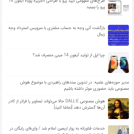
طرح‌های مفهومی آیپد پرو با طراحی «جزیره پویا» آیفون 14
پرو را ببینید
بازگشت آنی وجه به حساب مشتری با سرویس استرداد وجه
زیبال
چرا اپل از تولید آیفون 14 مینی منصرف شد؟
مدیر حوزه‌های علمیه: در تدوین سندهای راهبردی با موضوع هوش
مصنوعی باید حضوری موثر داشته باشیم
هوش مصنوعی DALL-E حالا می‌تواند تصاویر را فراتر از کادر
آن‌ها گسترش دهد [تماشا کنید]
خدمات فناورانه به زوار اربعین اعلام شد / وای‌فای رایگان در