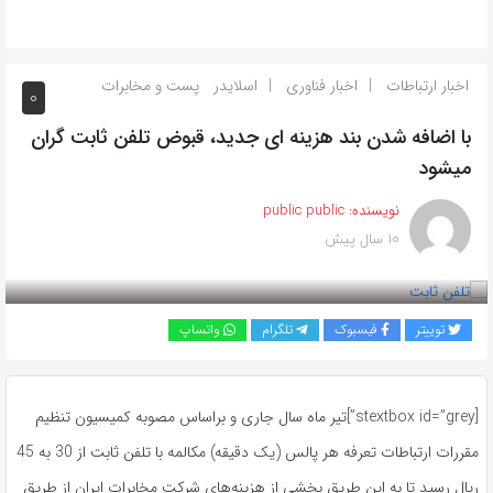
اخبار ارتباطات
اخبار فناوری
اسلایدر
پست و مخابرات
0
با اضافه شدن بند هزینه ای جدید، قبوض تلفن ثابت گران
میشود
نویسنده:
public public
10 سال پیش
بازدید 787
توییتر
فیسبوک
تلگرام
واتساپ
[stextbox id=”grey”]تیر ماه سال جاری و براساس مصوبه کمیسیون تنظیم
مقررات ارتباطات تعرفه هر پالس (یک دقیقه) مکالمه با تلفن ثابت از 30 به 45
ریال رسید تا به این طریق بخشی از هزینه‌های شرکت مخابرات ایران از طریق