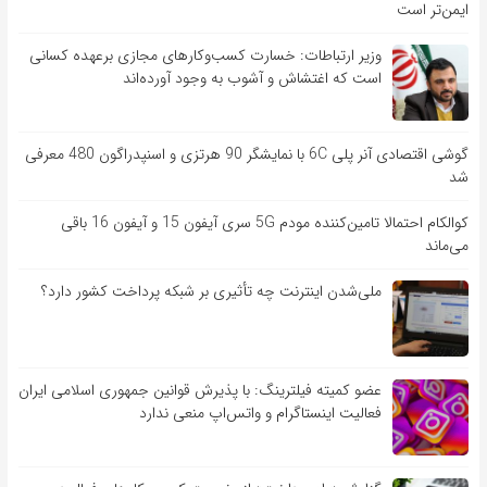
ایمن‌تر است
وزیر ارتباطات: خسارت کسب‌وکارهای مجازی برعهده کسانی
است که اغتشاش و آشوب به وجود آورده‌اند
گوشی اقتصادی آنر پلی 6C با نمایشگر 90 هرتزی و اسنپدراگون 480 معرفی
شد
کوالکام احتمالا تامین‌کننده مودم 5G سری آیفون 15 و آیفون 16 باقی
می‌ماند
ملی‌شدن اینترنت چه تأثیری بر شبکه پرداخت کشور دارد؟
عضو کمیته فیلترینگ: با پذیرش قوانین جمهوری اسلامی ایران
فعالیت اینستاگرام و واتس‌اپ منعی ندارد