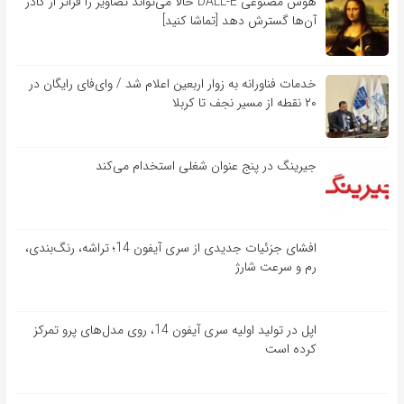
هوش مصنوعی DALL-E حالا می‌تواند تصاویر را فراتر از کادر
آن‌ها گسترش دهد [تماشا کنید]
خدمات فناورانه به زوار اربعین اعلام شد / وای‌فای رایگان در
۲۰ نقطه از مسیر نجف تا کربلا
جیرینگ در پنج عنوان شغلی استخدام می‌کند
افشای جزئیات جدیدی از سری آیفون 14؛ تراشه، رنگ‌بندی،
رم و سرعت شارژ
اپل در تولید اولیه سری آیفون 14، روی مدل‌های پرو تمرکز
کرده است