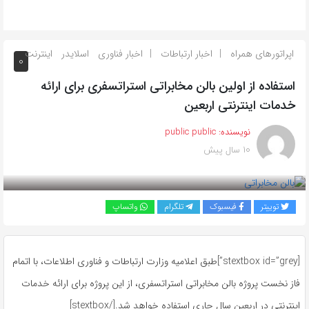
اپراتورهای همراه
اخبار ارتباطات
اخبار فناوری
اسلایدر
اینترنت
0
استفاده از اولین بالن مخابراتی استراتسفری برای ارائه
خدمات اینترنتی اربعین
نویسنده:
public public
10 سال پیش
بازدید 841
توییتر
فیسبوک
تلگرام
واتساپ
[stextbox id=”grey”]طبق اعلامیه وزارت ارتباطات و فناوری اطلاعات، با اتمام
فاز نخست پروژه بالن مخابراتی استراتسفری، از این پروژه برای ارائه خدمات
اینترنتی در اربعین سال جاری استفاده خواهد شد.[/stextbox]