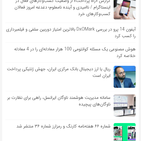
گزارش «راه پرداخت» از وضعیت کسب‌وکارهای فعال در
اینستاگرام / ناامیدی و آینده نامعلوم؛ دغدغه امروز فعالان
کسب‌وکارهای خرد
آیفون 14 پرو در بررسی DxOMark بالاترین امتیاز دوربین سلفی و فیلمبرداری
را کسب کرد
هوش مصنوعی یک مسئله کوانتومی 100 هزار معادله‌‎ای را در 4 معادله
خلاصه کرد
ریال یا ارز دیجیتال بانک مرکزی ایران، جهش ژنتیکی پرداخت
ایران است
سامانه مدیریت هوشمند ناوگان ایرانسل، راهی برای نظارت بر
ناوگان‌های پیچیده
شماره ۶۶ هفته‌نامه کارنگ و رمزارز شماره ۳۶ منتشر شد