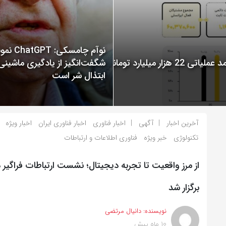
نوآم چامسکی: T
گزارش عملکرد ایرانسل در سال 1400 منتشر شد: ثبت درآمد عملیاتی 22 هزار میلیارد تومانی
شگفت‌انگیز از یادگیری ماشینی
ابتذال شر است
آخرین اخبار
آگهی
اخبار فناوری
اخبار فناوری ایران
اخبار ویژه
تکنولوژی
خبر ویژه
فناوری اطلاعات و ارتباطات
برگزار شد
نویسنده:
دانیال مرتضی
10 ماه پیش