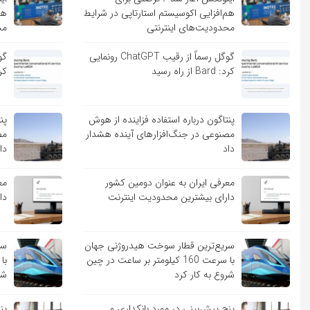
هم‌افزایی اکوسیستم استارتاپی در شرایط
هم
محدودیت‌های اینترنتی
مح
گوگل رسماً از رقیب ChatGPT رونمایی
کرد: Bard از راه رسید
کرد: ard
پنتاگون درباره استفاده فزاینده از هوش
پن
مصنوعی در جنگ‌افزارهای آینده هشدار
مص
داد
دا
معرفی ایران به عنوان دومین کشور
مع
دارای بیشترین محدودیت اینترنت
دا
سریع‌ترین قطار سوخت هیدروژنی جهان
سر
با سرعت 160 کیلومتر بر ساعت در چین
شروع به کار کرد
شر
پنج پیش‌بینی در مورد بانکداری و
پن