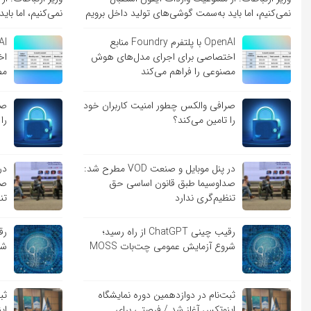
نمی‌کنیم، اما باید به‌سمت گوشی‌های تولید داخل برویم
نمی‌کنیم، اما با
OpenAI با پلتفرم Foundry منابع
اختصاصی برای اجرای مدل‌های هوش
اخ
مصنوعی را فراهم می‌کند
مص
صرافی والکس چطور امنیت کاربران خود
صر
را تامین می‌کند؟
را
در پنل موبایل و صنعت VOD مطرح شد:
صداوسیما طبق قانون اساسی حق
صد
تنظیم‌گری ندارد
تن
رقیب چینی ChatGPT از راه رسید؛
شروع آزمایش عمومی چت‌بات MOSS
شر
ثبت‌نام در دوازدهمین دوره نمایشگاه
ثب
اینوتکس آغاز شد / فرصتی برای
ای