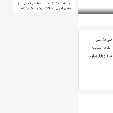
مدیرعامل هاگینگ فیس خواستار قانونی برای
افشای اجباری حملات هوش مصنوعی شد
- ایرنا- عضو هیات مدیره همراه اول در حاشیه برگزاری الکامپ ۱۴۰۴، طی نشستی
تکا به اینترنت
ه و بازار میلیارد