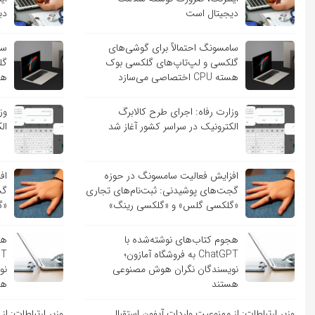
دیجیتال است
دی
سامسونگ احتمالاً برای گوشی‌های
سا
گلکسی و لپ‌تاپ‌های گلکسی بوک
گل
هسته CPU اختصاصی می‌سازد
هسته PU
وزارت رفاه: اجرای طرح کالابرگ
وز
الکترونیک در سراسر کشور آغاز شد
ال
افزایش فعالیت سامسونگ در حوزه
اف
گجت‌های پوشیدنی: ثبت‌نام‌های تجاری
گج
«گلکسی گلس» و «گلکسی رینگ»
«گ
هجوم کتاب‌های نوشته‌شده با
هج
ChatGPT به فروشگاه آمازون؛
نویسندگان نگران هوش مصنوعی
نو
هستند
هس
وزیر ارتباطات: از ممنوعیت واردات آیفون استقبال
وزیر ارتباطات: ا