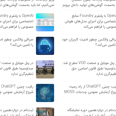
ید به‌سمت گوشی‌های تولید داخل برویم
نمی‌کنیم، اما باید به‌سمت گوشی‌های تو
OpenAI با پلتفرم Foundry منابع
تصاصی برای اجرای مدل‌های هوش
اختصاصی برای اجرای 
نوعی را فراهم می‌کند
مصنوعی را فراهم می‌کن
افی والکس چطور امنیت کاربران خود
صرافی والکس چطور امنی
 تامین می‌کند؟
را تامین می‌کند؟
در پنل موبایل و صنعت VOD مطرح شد:
اوسیما طبق قانون اساسی حق
صداوسیما طبق قانون ا
ظیم‌گری ندارد
تنظیم‌گری ندارد
رقیب چینی ChatGPT از راه رسید؛
رق
وع آزمایش عمومی چت‌بات MOSS
شروع آزمایش عمومی چت‌با
ت‌نام در دوازدهمین دوره نمایشگاه
ثبت‌نام در دوازدهمین دو
نوتکس آغاز شد / فرصتی برای
اینوتکس آغاز شد / فرص