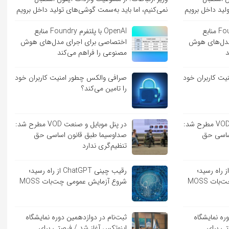
لید داخل برویم
نمی‌کنیم، اما باید به‌سمت گوشی‌های تولید داخل برویم
OpenAI با پلتفرم Foundry منابع
OpenAI با پلتفرم Foundry منابع
مدل‌های هوش
اختصاصی برای اجرای مدل‌های هوش
د
مصنوعی را فراهم می‌کند
ت کاربران خود
صرافی والکس چطور امنیت کاربران خود
را تامین می‌کند؟
در پنل موبایل و صنعت VOD مطرح شد:
در پنل موبایل و صنعت VOD مطرح شد:
ساسی حق
صداوسیما طبق قانون اساسی حق
تنظیم‌گری ندارد
یب چینی ChatGPT از راه رسید؛
رقیب چینی ChatGPT از راه رسید؛
ت MOSS
شروع آزمایش عمومی چت‌بات MOSS
ره نمایشگاه
ثبت‌نام در دوازدهمین دوره نمایشگاه
تی برای
اینوتکس آغاز شد / فرصتی برای