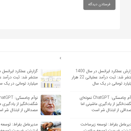
گزارش عملکرد ایرانسل در سال 1400
منتشر شد: ثبت درآمد عملیاتی 22 هزار
لیارد تومانی در یک سال
میلیارد تومانی در یک س
نوآم چامسکی: ChatGPT نمونه‌ای
فت‌انگیز از یادگیری ماشینی اما
شگفت‌انگیز از یادگیری م
داقی از ابتذال شر است
مصداقی از ابتذال شر ا
یرعامل بقراط: توسعه زیرساخت
مدیرعامل بقراط: توسعه
نترنت، ضرورت توسعه سلامت
اینترنت، ضرورت توسعه