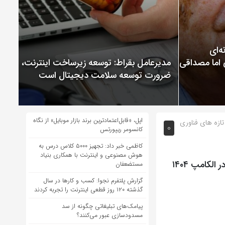
ChatGP نمونه‌ای
 اما مصداقی از
مدیرعامل بقراط: توسعه زیرساخت اینترنت،
ضرورت توسعه سلامت دیجیتال است
اپل، «قابل‌اعتمادترین برند بازار موبایل» از نگاه
تازه های فناوری
0
کانسومر ریپورتس
کاظمی خبر داد: تجهیز ۵۰۰۰ کلاس درس به
هوش مصنوعی و اینترنت با همکاری بنیاد
از مرز واقعیت تا تجربه دیجیتال؛ نشست ارتباطات فراگیر در الکامپ ۱۴۰۴
مستضعفان
گزارش پلتفرم نجوا: کسب و کارها در سال
گذشته ۱۲۰ روز قطعی اینترنت را تجربه کردند
پیامک‌های تبلیغاتی چگونه از سد
مسدودسازی عبور می‌کنند؟