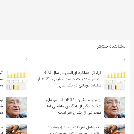
مشاهده بیشتر
گزارش عملکرد ایرانسل در سال 1400
منتشر شد: ثبت درآمد عملیاتی 22 هزار
میلیارد تومانی در یک سال
می
نوآم چامسکی: ChatGPT نمونه‌ای
شگفت‌انگیز از یادگیری ماشینی اما
شگ
مصداقی از ابتذال شر است
مص
مدیرعامل بقراط: توسعه زیرساخت
مد
اینترنت، ضرورت توسعه سلامت
ای