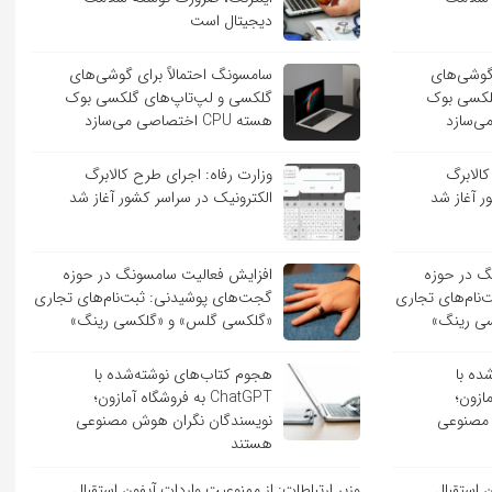
دیجیتال است
 گوشی‌های
سامسونگ احتمالاً برای گوشی‌های
لکسی بوک
گلکسی و لپ‌تاپ‌های گلکسی بوک
هسته CPU اختصاصی می‌سازد
کالابرگ
وزارت رفاه: اجرای طرح کالابرگ
ر آغاز شد
الکترونیک در سراسر کشور آغاز شد
گ در حوزه
افزایش فعالیت سامسونگ در حوزه
نام‌های تجاری
گجت‌های پوشیدنی: ثبت‌نام‌های تجاری
ی رینگ»
«گلکسی گلس» و «گلکسی رینگ»
ده با
هجوم کتاب‌های نوشته‌شده با
 آمازون؛
ChatGPT به فروشگاه آمازون؛
 مصنوعی
نویسندگان نگران هوش مصنوعی
هستند
ن استقبال
وزیر ارتباطات: از ممنوعیت واردات آیفون استقبال