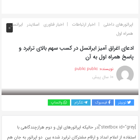
اپراتورهای داخلی
اخبار ارتباطات
اخبار فناوری
اسلایدر
ایرانسل
0
همراه اول
ادعای اغراق آمیز ایرانسل در کسب سهم بالای ترابرد و
پاسخ همراه اول به آن
نویسنده:
public public
10 سال پیش
بازدید 843
توییتر
فیسبوک
تلگرام
واتساپ
[stextbox id=”grey”]در حالیکه اپراتورهای اول و دوم هرازچندگاهی با
استفاده از اعلام اعداد و ارقام مشترکان ترابرد شده بین دو اپراتور به جان هم