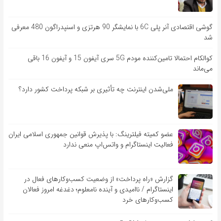
گوشی اقتصادی آنر پلی 6C با نمایشگر 90 هرتزی و اسنپدراگون 480 معرفی
شد
کوالکام احتمالا تامین‌کننده مودم 5G سری آیفون 15 و آیفون 16 باقی
می‌ماند
ملی‌شدن اینترنت چه تأثیری بر شبکه پرداخت کشور دارد؟
عضو کمیته فیلترینگ: با پذیرش قوانین جمهوری اسلامی ایران
فعالیت اینستاگرام و واتس‌اپ منعی ندارد
گزارش «راه پرداخت» از وضعیت کسب‌وکارهای فعال در
اینستاگرام / ناامیدی و آینده نامعلوم؛ دغدغه امروز فعالان
کسب‌وکارهای خرد