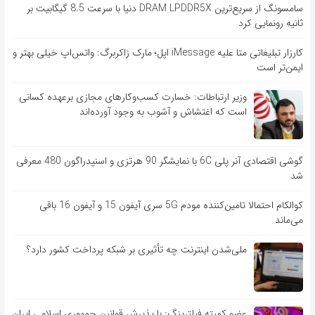
سامسونگ از سریع‌ترین DRAM LPDDR5X دنیا با سرعت 8.5 گیگابیت بر
ثانیه رونمایی کرد
کارزار تبلیغاتی متا علیه iMessage اپل؛ مارک زاکربرگ: واتس‌اپ خیلی بهتر و
ایمن‌تر است
وزیر ارتباطات: خسارت کسب‌وکارهای مجازی برعهده کسانی
است که اغتشاش و آشوب به وجود آورده‌اند
گوشی اقتصادی آنر پلی 6C با نمایشگر 90 هرتزی و اسنپدراگون 480 معرفی
شد
کوالکام احتمالا تامین‌کننده مودم 5G سری آیفون 15 و آیفون 16 باقی
می‌ماند
ملی‌شدن اینترنت چه تأثیری بر شبکه پرداخت کشور دارد؟
عضو کمیته فیلترینگ: با پذیرش قوانین جمهوری اسلامی ایران