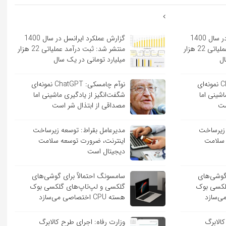
گزارش عملکرد ایرانسل در سال 1400
گزارش عملکرد ایرانسل در سال 1400
منتشر شد: ثبت درآمد عملیاتی 22 هزار
منتشر شد: ثبت درآمد عملیاتی 22 هزار
ال
میلیارد تومانی در یک سال
نوآم چامسکی: ChatGPT نمونه‌ای
نوآم چامسکی: ChatGPT نمونه‌ای
اشینی اما
شگفت‌انگیز از یادگیری ماشینی اما
ست
مصداقی از ابتذال شر است
 زیرساخت
مدیرعامل بقراط: توسعه زیرساخت
 سلامت
اینترنت، ضرورت توسعه سلامت
دیجیتال است
 گوشی‌های
سامسونگ احتمالاً برای گوشی‌های
لکسی بوک
گلکسی و لپ‌تاپ‌های گلکسی بوک
هسته CPU اختصاصی می‌سازد
کالابرگ
وزارت رفاه: اجرای طرح کالابرگ