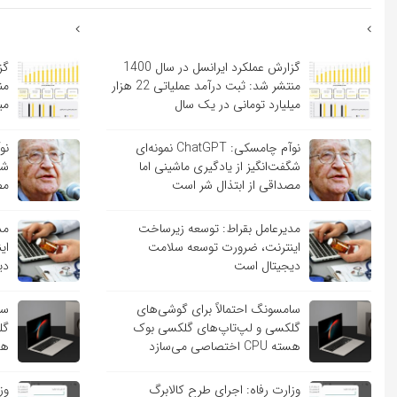
گزارش عملکرد ایرانسل در سال 1400
منتشر شد: ثبت درآمد عملیاتی 22 هزار
میلیارد تومانی در یک سال
می
نوآم چامسکی: ChatGPT نمونه‌ای
شگفت‌انگیز از یادگیری ماشینی اما
شگ
مصداقی از ابتذال شر است
مص
مدیرعامل بقراط: توسعه زیرساخت
مد
اینترنت، ضرورت توسعه سلامت
ای
دیجیتال است
دی
سامسونگ احتمالاً برای گوشی‌های
سا
گلکسی و لپ‌تاپ‌های گلکسی بوک
گل
هسته CPU اختصاصی می‌سازد
هسته PU
وزارت رفاه: اجرای طرح کالابرگ
وز