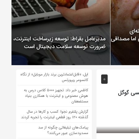
ChatGP نمونه‌ای
 اما مصداقی از
مدیرعامل بقراط: توسعه زیرساخت اینترنت،
ضرورت توسعه سلامت دیجیتال است
اپل، «قابل‌اعتمادترین برند بازار موبایل» از نگاه
0
کانسومر ریپورتس
کاظمی خبر داد: تجهیز ۵۰۰۰ کلاس درس به
یسی گوگل
هوش مصنوعی و اینترنت با همکاری بنیاد
مستضعفان
گزارش پلتفرم نجوا: کسب و کارها در سال
گذشته ۱۲۰ روز قطعی اینترنت را تجربه کردند
پیامک‌های تبلیغاتی چگونه از سد
مسدودسازی عبور می‌کنند؟