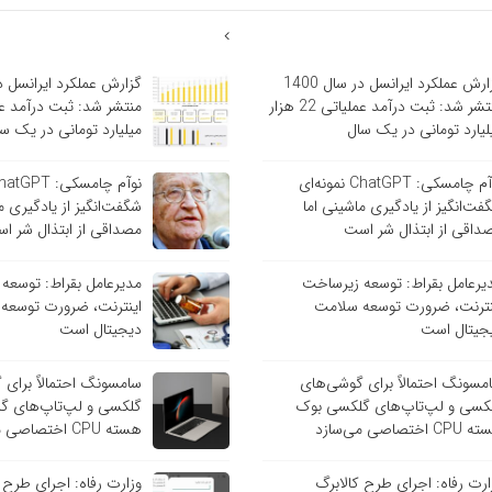
گزارش عملکرد ایرانسل در سال 1400
منتشر شد: ثبت درآمد عملیاتی 22 هزار
لیارد تومانی در یک سال
میلیارد تومانی در یک س
نوآم چامسکی: ChatGPT نمونه‌ای
فت‌انگیز از یادگیری ماشینی اما
شگفت‌انگیز از یادگیری م
داقی از ابتذال شر است
مصداقی از ابتذال شر ا
یرعامل بقراط: توسعه زیرساخت
مدیرعامل بقراط: توسعه
نترنت، ضرورت توسعه سلامت
اینترنت، ضرورت توسعه
جیتال است
دیجیتال است
مسونگ احتمالاً برای گوشی‌های
سامسونگ احتمالاً برای
کسی و لپ‌تاپ‌های گلکسی بوک
گلکسی و لپ‌تاپ‌های گ
C اختصاصی می‌سازد
هسته CPU اختصاصی می‌سازد
ارت رفاه: اجرای طرح کالابرگ
وزارت رفاه: اجرای طرح 