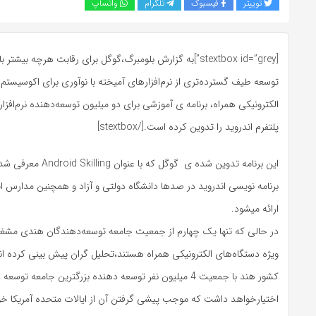
توییتر
فیسبوک
تلگرام
واتساپ
[stextbox id=”grey”]به گزارش بلومبرگ،گوگل برای رقابت هرچه بیش
توسعه طیف گسترده‌تری از نرم‌افزارهای آمیخته با نوآوری برای اکوسیستم
الکترونیکی همراه، برنامه ی آموزشی برای دو میلیون توسعه‌دهنده نرم‌افزار 
پلتفرم اندروید را تدوین کرده است.[/stextbox]
این برنامه تدوین شده ی گوگل 
برنامه نویسی اندروید در صدها دانشگاه دولتی و آزاد و همچنین مدارس ای
ارائه میشود.
در حالی که تنها یک چهارم از جمعیت جامعه توسعه‌دهندگان هندی مشغول 
کشور هند با جمعیت 4 میلیون نفر توسعه دهنده بزرگترین جامعه تو
اختیارخواهد داشت که موجب پیشی گرفتن آن از ایالات متحده آمریکا خ