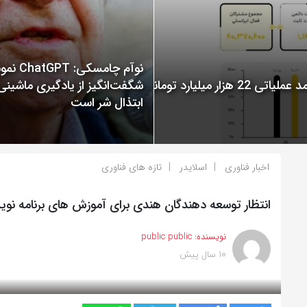
نوآم چامسکی: T
گزارش عملکرد ایرانسل در سال 1400 منتشر شد: ثبت درآمد عملیاتی 22 هزار میلیارد تومانی
شگفت‌انگیز از یادگیری ماشینی
ابتذال شر است
اخبار فناوری
اسلایدر
تازه های فناوری
انتظار توسعه دهندگان هندی برای آموزش های برنامه نو
نویسنده:
public public
10 سال پیش
بازدید 215