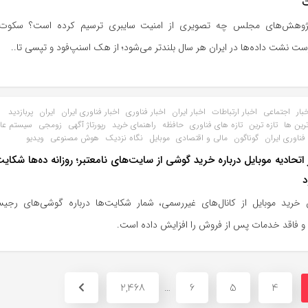
ت
پژوهش‌های مجلس چه تصویری از امنیت سایبری ترسیم کرده است؟ سکوت
ت نشت‌ داده‌ها در ایران هر سال بلندتر می‌شود؛ از هک اسنپ‌فود و تپسی تا..
بار
اجتماعی
اخبار ارتباطات
اخبار ایران
اخبار فناوری
اخبار فناوری ایران
ایران
پربازدید
ترین ها
تازه ترین
تازه های فناوری
حافظه
راهنمای خرید
رپورتاژ آگهی
زومجی
سیستم عا
فناوری ایران
گوناگون
مالی و اقتصادی
موبایل
نگاه نزدیک
هوش مصنوعی
ویدیو
اتحادیه موبایل درباره خرید گوشی از سایت‌های نامعتبر؛ روزانه ده‌ها شکا
د
 خرید موبایل از کانال‌های غیررسمی، شمار شکایت‌ها درباره گوشی‌های رجیس
و فاقد خدمات پس از فروش را افزایش داده است.
2,468
6
5
4
…