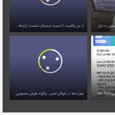
محققان ماوس گیمینگ را با هوش مصنوعی به ابزار شنود صدای کاربران تبدیل کردند
از مرز واقعیت تا تجربه دیجیتال؛ نشست ارتباطات فراگیر در الکامپ ۱۴۰۴ برگزار شد
نسخه نهایی One UI 8 برای سری گلکسی S24، گلکسی زد فولد 6 و فلیپ 6 منتشر شد
مهارت‌ها در طوفان تغییر: چگونه هوش مصنوعی آینده کار را بازنویسی می‌کند