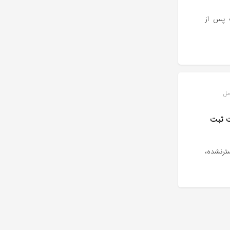
 پس از
مل
یت ثبت
ترنشده،