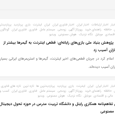
بار
اخبار ارتباطات
اخبار ایران
اخبار فناوری ایران
ایران
اینترنت
بازی
پربازدید
پربازدیدتر
حافظه
راهنمای خرید
رپورتاژ آگهی
زومجی
سیستم عامل
فناوری
فناوری ایران
گوناگون
اقتصادی
موبایل
نگاه نزدیک
هوش مصنوعی
ویدیو
پژوهش بنیاد ملی بازی‌های رایانه‌ای: قطعی اینترنت به گیمرها بیشتر از
ازان آسیب زد
علام کرد در جریان قطعی‌های اخیر اینترنت، گیمرها و استریمرهای ایرانی بسیار 
زان آسیب دیده‌اند.
بار
اخبار ایران
ایران
اینترنت
بازی
پربازدید
پربازدیدترین ها
تازه ترین
تازه های فناوری
حافظه
راهنمای خرید
رپورتاژ آگهی
زومجی
سیستم عامل
فناوری
فناوری ایران
کسب و ک
مالی و اقتصادی
موبایل
نگاه نزدیک
هوش مصنوعی
ویدیو
تفاهم‌نامه همکاری رایتل و دانشگاه تربیت مدرس در حوزه تحول دیجیتال
مصنوعی