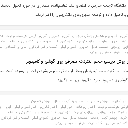
و دانشگاه تربیت مدرس با امضای یک تفاهم‌نامه، همکاری در حوزه تحول دیجیت
 تحلیل داده و توسعه فناوری‌های دانش‌بنیان را آغاز کردند.
آموزش فناوری و راهنمای زندگی دیجیتال
آموزش کامپیوتر
آموزش گوشی هوشمند و تبلت
اخب
ینترنت
بازی
پربازدید
پربازدیدترین ها
تازه ترین
تازه های فناوری
تکنولوژی
حافظه
راهنم
گهی
زومجی
سیستم عامل
فناوری
فناوری ایران
کسب و کار
گوناگون
مالی و اقتصادی
مو
دیک
هوش مصنوعی
ویدیو
 روش بررسی حجم اینترنت مصرفی روی گوشی و کامپیوتر
اس می‌کنید حجم اینترنتتان زودتر از انتظار تمام می‌شود، وقت آن رسیده است م
گوشی یا کامپیوتر خود، دقیق‌تر زیر نظر بگیرید.
بار
آمازون
آموزش فناوری و راهنمای زندگی دیجیتال
آموزش کامپیوتر
وشی هوشمند و تبلت
اخبار ارتباطات
اخبار ایران
اخبار فناوری
اخبار فناوری ایران
ایران
ای
 و شبکه
بازی
پربازدید
پربازدیدترین ها
تازه ترین
تازه های فناوری
تکنولوژی
حافظه
 خرید
رپورتاژ آگهی
زومجی
سیستم عامل
علم
فناوری
فناوری ایران
کسب و کار
گوناگون
اقتصادی
موبایل
نگاه نزدیک
هوش مصنوعی
ویدیو