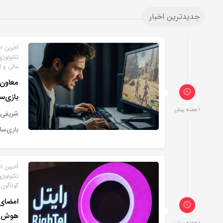
جدیدترین اخبار
آخرین اخ
تکنولوژی
مالی و 
معاون 
بازی‌س
1 هفته پیش
شریفی ا
بازی‌سا
آخرین اخ
تکنولوژی
گوناگون
امضای 
هوش 
1 هفته پیش