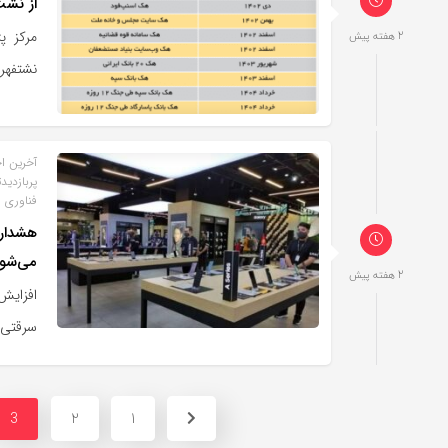
از نش
مرکز 
2 هفته پیش
نشتفهرس
آخرین اخ
پربازدید
فناوری
هشدار 
می‌شو
2 هفته پیش
افزایش
سرقتی 
2
1
3