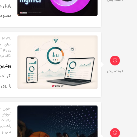
رایتل 
مصنوعی،
MWC
ایران
ا
رپورتاژ آ
نگاه نز
بهترین
1 هفته پیش
اگر احس
را روی 
آخرین اخ
آموزش گ
اینترنت
راهنمای
مالی و 