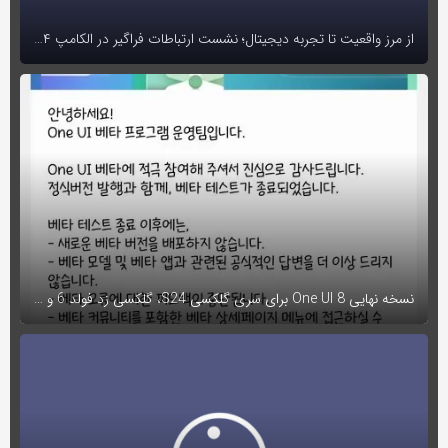
از مرز واقعیت تا تجربه دیجیتال؛ نشست ارتباطات فراگیر در الکامپ ۱۴۰۴ برگزار شد
نسخه نهایی One UI 8 برای سری گلکسی S24، گلکسی زد فولد 6 و فلیپ 6 منتشر شد