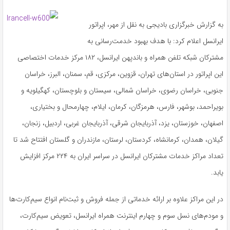
به گزارش خبرگزاری بادیجی به نقل از مهر، اپراتور
ایرانسل اعلام کرد: با هدف بهبود خدمت‌رسانی به
مشترکان شبکه تلفن همراه و باندپهن ایرانسل، ۱۸۲ مرکز خدمات اختصاصی
این اپراتور در استان‌های تهران، قزوین، مرکزی، قم، سمنان، البرز، خراسان
جنوبی، خراسان رضوی، خراسان شمالی، سیستان و بلوچستان، کهگیلویه و
بویراحمد، بوشهر، فارس، هرمزگان، کرمان، ایلام، چهارمحال و بختیاری،
اصفهان، خوزستان، یزد، آذربایجان شرقی، آذربایجان غربی، اردبیل، زنجان،
گیلان، همدان، کرمانشاه، کردستان، لرستان، مازندران و گلستان افتتاح شد تا
تعداد مراکز خدمات مشترکان ایرانسل در سراسر ایران به ۲۲۴ مرکز افزایش
یابد.
در این مراکز علاوه بر ارائه خدماتی از جمله فروش و ثبت‌نام انواع سیم‌کارت‌ها
و مودم‌های نسل سوم و چهارم اینترنت همراه ایرانسل، تعویض سیم‌کارت،