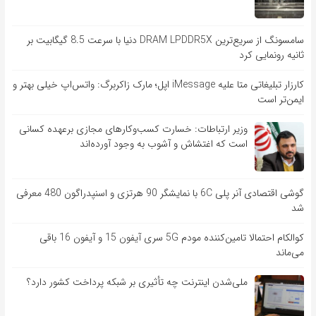
سامسونگ از سریع‌ترین DRAM LPDDR5X دنیا با سرعت 8.5 گیگابیت بر
ثانیه رونمایی کرد
کارزار تبلیغاتی متا علیه iMessage اپل؛ مارک زاکربرگ: واتس‌اپ خیلی بهتر و
ایمن‌تر است
وزیر ارتباطات: خسارت کسب‌وکارهای مجازی برعهده کسانی
است که اغتشاش و آشوب به وجود آورده‌اند
گوشی اقتصادی آنر پلی 6C با نمایشگر 90 هرتزی و اسنپدراگون 480 معرفی
شد
کوالکام احتمالا تامین‌کننده مودم 5G سری آیفون 15 و آیفون 16 باقی
می‌ماند
ملی‌شدن اینترنت چه تأثیری بر شبکه پرداخت کشور دارد؟