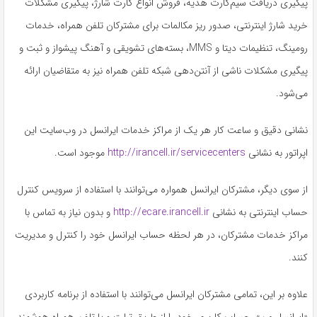
پیگیری دریافت سیم‌کارت هدیه، فروش انواع کارت شارژ، پیگیری مشکلات
خرید شارژ اینترنتی، صدور ریز مکالمات برای مشترکان تلفن همراه، خدمات
رومینگ، تنظیمات دیتا و MMS، بسته‌های تشویقی و آهنگ پیشواز و ثبت و
پیگیری مشکلات ناشی از آنتن‌دهی شبکه تلفن همراه نیز به متقاضیان ارائه
می‌شود.
نشانی دقیق و ساعت کار هر یک از مراکز خدمات ایرانسل در وب‌سایت این
اپراتور به نشانی
http://irancell.ir/servicecenters
موجود است.
از سوی دیگر، مشترکان ایرانسل همواره می‌توانند با استفاده از سرویس کنترل
حساب اینترنتی به نشانی
http://ecare.irancell.ir
و بدون نیاز به تماس با
مراکز خدمات مشترکان، در هر لحظه حساب ایرانسل خود را کنترل و مدیریت
کنند.
علاوه بر این، تمامی مشترکان ایرانسل می‌توانند با استفاده از برنامه کاربردی
«ایرانسل من»، حساب کاربری خود را از طریق تبلت و یا تلفن همراه هوشمند