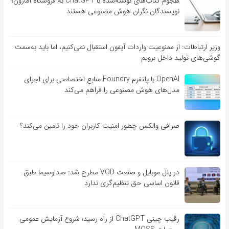
هجوم کتاب‌های نوشته‌شده با ChatGPT به فروشگاه آمازون؛
نویسندگان نگران هوش مصنوعی هستند
وزیر ارتباطات: از ممنوعیت واردات آیفون استقبال نمی‌کنیم، اما باید به‌سمت
گوشی‌های تولید داخل برویم
OpenAI با پلتفرم Foundry منابع اختصاصی برای اجرای
مدل‌های هوش مصنوعی را فراهم می‌کند
صرافی والکس چطور امنیت کاربران خود را تامین می‌کند؟
در پنل موبایل و صنعت VOD مطرح شد: صداوسیما طبق
قانون اساسی حق تنظیم‌گری ندارد
رقیب چینی ChatGPT از راه رسید؛ شروع آزمایش عمومی