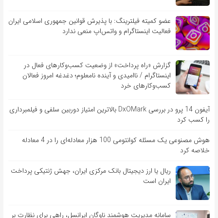
عضو کمیته فیلترینگ: با پذیرش قوانین جمهوری اسلامی ایران
فعالیت اینستاگرام و واتس‌اپ منعی ندارد
گزارش «راه پرداخت» از وضعیت کسب‌وکارهای فعال در
اینستاگرام / ناامیدی و آینده نامعلوم؛ دغدغه امروز فعالان
کسب‌وکارهای خرد
آیفون 14 پرو در بررسی DxOMark بالاترین امتیاز دوربین سلفی و فیلمبرداری
را کسب کرد
هوش مصنوعی یک مسئله کوانتومی 100 هزار معادله‌‎ای را در 4 معادله
خلاصه کرد
ریال یا ارز دیجیتال بانک مرکزی ایران، جهش ژنتیکی پرداخت
ایران است
سامانه مدیریت هوشمند ناوگان ایرانسل، راهی برای نظارت بر