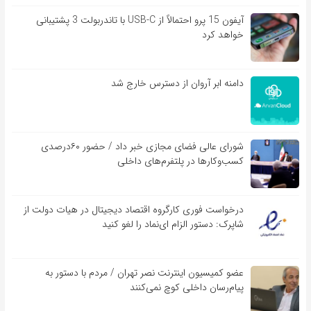
آیفون 15 پرو احتمالاً از USB-C با تاندربولت 3 پشتیبانی
خواهد کرد
دامنه ابر آروان از دسترس خارج شد
شورای عالی فضای مجازی خبر داد / حضور ۶۰درصدی
کسب‌و‌کارها در پلتفرم‌های داخلی
درخواست فوری کارگروه اقتصاد دیجیتال در هیات دولت از
شاپرک: دستور الزام ای‌نماد را لغو کنید
عضو کمیسیون اینترنت نصر تهران / مردم با دستور به
پیام‌رسان داخلی کوچ نمی‌کنند