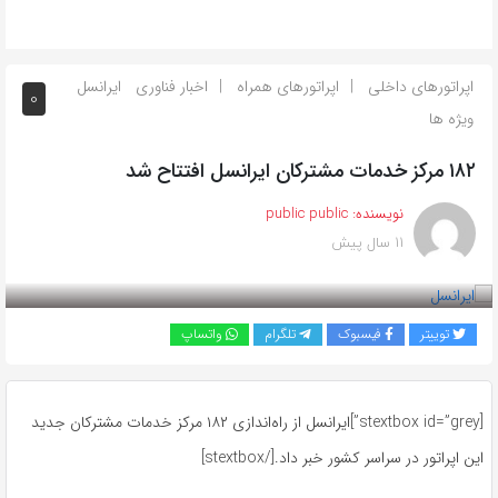
اپراتورهای داخلی
اپراتورهای همراه
اخبار فناوری
ایرانسل
0
ویژه ها
۱۸۲ مرکز خدمات مشترکان ایرانسل افتتاح شد
نویسنده:
public public
11 سال پیش
بازدید 760
توییتر
فیسبوک
تلگرام
واتساپ
[stextbox id=”grey”]ایرانسل از راه‌اندازی ۱۸۲ مرکز خدمات مشترکان جدید
این اپراتور در سراسر کشور خبر داد.[/stextbox]