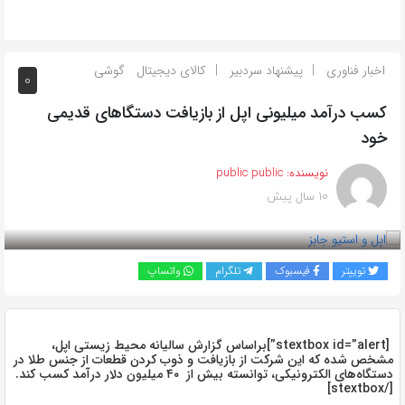
اخبار فناوری
پیشنهاد سردبیر
کالای دیجیتال
گوشی
0
کسب درآمد میلیونی اپل از بازیافت دستگاهای قدیمی
خود
نویسنده:
public public
10 سال پیش
بازدید 762
توییتر
فیسبوک
تلگرام
واتساپ
[stextbox id=”alert”]براساس گزارش سالیانه محیط زیستی اپل،
مشخص شده که این شرکت از بازیافت و ذوب کردن قطعات از جنس طلا در
دستگاه‌های الکترونیکی، توانسته بیش از ۴۰ میلیون دلار درآمد کسب کند.
[/stextbox]