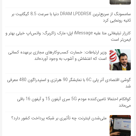
سامسونگ از سریع‌ترین DRAM LPDDR5X دنیا با سرعت 8.5 گیگابیت بر
ثانیه رونمایی کرد
کارزار تبلیغاتی متا علیه iMessage اپل؛ مارک زاکربرگ: واتس‌اپ خیلی بهتر و
ایمن‌تر است
وزیر ارتباطات: خسارت کسب‌وکارهای مجازی برعهده کسانی
است که اغتشاش و آشوب به وجود آورده‌اند
گوشی اقتصادی آنر پلی 6C با نمایشگر 90 هرتزی و اسنپدراگون 480 معرفی
شد
کوالکام احتمالا تامین‌کننده مودم 5G سری آیفون 15 و آیفون 16 باقی
می‌ماند
ملی‌شدن اینترنت چه تأثیری بر شبکه پرداخت کشور دارد؟