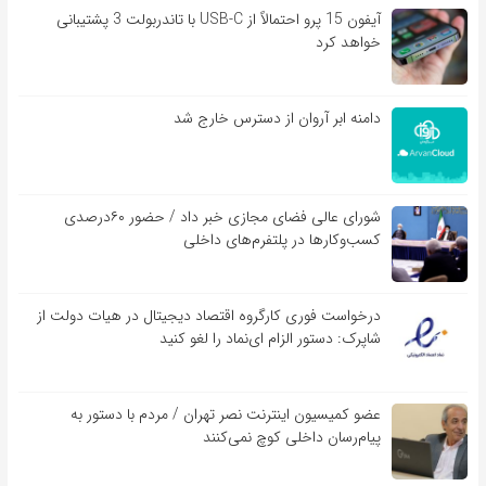
آیفون 15 پرو احتمالاً از USB-C با تاندربولت 3 پشتیبانی
خواهد کرد
دامنه ابر آروان از دسترس خارج شد
شورای عالی فضای مجازی خبر داد / حضور ۶۰درصدی
کسب‌و‌کارها در پلتفرم‌های داخلی
درخواست فوری کارگروه اقتصاد دیجیتال در هیات دولت از
شاپرک: دستور الزام ای‌نماد را لغو کنید
عضو کمیسیون اینترنت نصر تهران / مردم با دستور به
پیام‌رسان داخلی کوچ نمی‌کنند