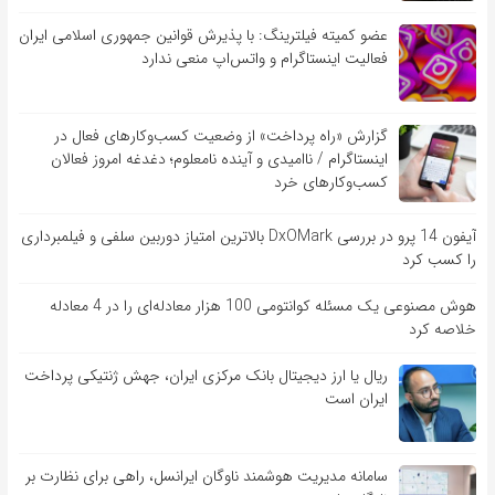
عضو کمیته فیلترینگ: با پذیرش قوانین جمهوری اسلامی ایران
فعالیت اینستاگرام و واتس‌اپ منعی ندارد
گزارش «راه پرداخت» از وضعیت کسب‌وکارهای فعال در
اینستاگرام / ناامیدی و آینده نامعلوم؛ دغدغه امروز فعالان
کسب‌وکارهای خرد
آیفون 14 پرو در بررسی DxOMark بالاترین امتیاز دوربین سلفی و فیلمبرداری
را کسب کرد
هوش مصنوعی یک مسئله کوانتومی 100 هزار معادله‌‎ای را در 4 معادله
خلاصه کرد
ریال یا ارز دیجیتال بانک مرکزی ایران، جهش ژنتیکی پرداخت
ایران است
سامانه مدیریت هوشمند ناوگان ایرانسل، راهی برای نظارت بر