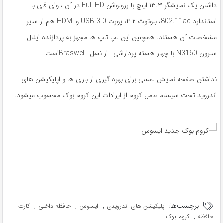
داشتن یک نمایشگر ۱۳.۳ اینچ با رزولوشن Full HD در آن ، وای-فای با
استاندارد 802.11ac، بلوتوث ۴.۲، پورت USB 3.0 و HDMI هم از سایر
مشخصات آن هستند. همچنین این لپ تاپ ها مجهز به پردازنده اینتل
سلرون N3160 با چهار هسته پردازشی از نسل Braswellاست.
نداشتن صفحه نمایش لمسی برای بهره گیری از بازی ها و اپلیکیشن های
اندروید تحت سیستم عامل کروم از ایرادات این کروم بوک محسوب میشود.
برچسب‌ها:
,
,
,
اپلیکیشن های اندرویدی
ایسوس
حافظه داخلی
کارت
,
حافظه
کروم بوک