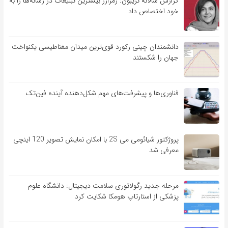
گزارش سالانه تریبون: رمزارز بیشترین تبلیغات در رسانه‌ها را به
خود اختصاص داد
دانشمندان چینی رکورد قوی‌ترین میدان مغناطیسی یکنواخت
جهان را شکستند
فناوری‌ها و پیشرفت‌های مهم شکل‌دهنده آینده فین‌تک
پروژکتور شیائومی می 2S با امکان نمایش تصویر 120 اینچی
معرفی شد
مرحله جدید رگولاتوری سلامت دیجیتال: دانشگاه علوم
پزشکی از استارتاپ هومکا شکایت کرد