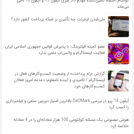
کوالکام احتمالا تامین‌کننده مودم 5G سری آیفون 15 و آیفون 16 باقی
می‌ماند
ملی‌شدن اینترنت چه تأثیری بر شبکه پرداخت کشور دارد؟
عضو کمیته فیلترینگ: با پذیرش قوانین جمهوری اسلامی ایران
فعالیت اینستاگرام و واتس‌اپ منعی ندارد
گزارش «راه پرداخت» از وضعیت کسب‌وکارهای فعال در
اینستاگرام / ناامیدی و آینده نامعلوم؛ دغدغه امروز فعالان
کسب‌وکارهای خرد
آیفون 14 پرو در بررسی DxOMark بالاترین امتیاز دوربین سلفی و فیلمبرداری
را کسب کرد
هوش مصنوعی یک مسئله کوانتومی 100 هزار معادله‌‎ای را در 4 معادله
خلاصه کرد