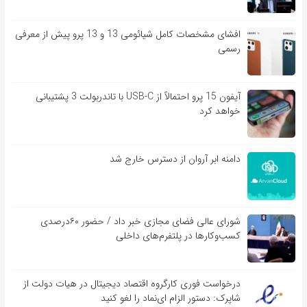
افشای مشخصات کامل شیائومی 13 و 13 پرو پیش از معرفی
رسمی
آیفون 15 پرو احتمالاً از USB-C با تاندربولت 3 پشتیبانی
خواهد کرد
دامنه ابر آروان از دسترس خارج شد
شورای عالی فضای مجازی خبر داد / حضور ۶۰درصدی
کسب‌و‌کارها در پلتفرم‌های داخلی
درخواست فوری کارگروه اقتصاد دیجیتال در هیات دولت از
شاپرک: دستور الزام ای‌نماد را لغو کنید