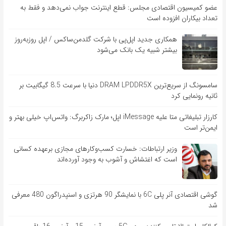
عضو کمیسیون اقتصادی مجلس: قطع اینترنت جواب نمی‌دهد و فقط به
تعداد بیکاران افزوده است
همکاری جدید اپل‌پی با شرکت گلدمن‌ساکس / اپل روزبه‌روز
بیشتر شبیه یک بانک می‌شود
سامسونگ از سریع‌ترین DRAM LPDDR5X دنیا با سرعت 8.5 گیگابیت بر
ثانیه رونمایی کرد
کارزار تبلیغاتی متا علیه iMessage اپل؛ مارک زاکربرگ: واتس‌اپ خیلی بهتر و
ایمن‌تر است
وزیر ارتباطات: خسارت کسب‌وکارهای مجازی برعهده کسانی
است که اغتشاش و آشوب به وجود آورده‌اند
گوشی اقتصادی آنر پلی 6C با نمایشگر 90 هرتزی و اسنپدراگون 480 معرفی
شد