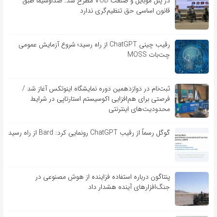
در پنل موبایل و صنعت VOD مطرح شد: صداوسیما طبق
قانون اساسی حق تنظیم‌گری ندارد
رقیب چینی ChatGPT از راه رسید؛ شروع آزمایش عمومی
چت‌بات MOSS
ثبت‌نام در دوازدهمین دوره نمایشگاه اینوتکس آغاز شد /
فرصتی برای هم‌افزایی اکوسیستم استارتاپی در شرایط
محدودیت‌های اینترنتی
گوگل رسماً از رقیب ChatGPT رونمایی کرد: Bard از راه رسید
پنتاگون درباره استفاده فزاینده از هوش مصنوعی در
جنگ‌افزارهای آینده هشدار داد