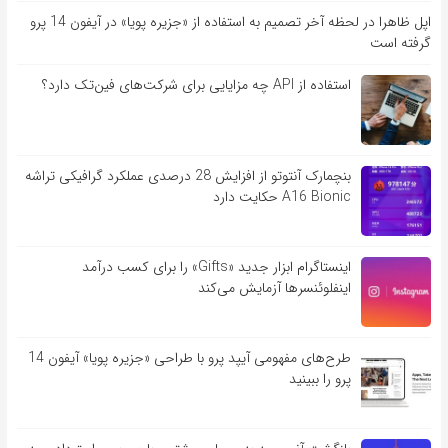
اپل ظاهرا در لحظه آخر تصمیم به استفاده از «جزیره پویا» در آیفون 14 پرو
گرفته است
استفاده از API چه مزایایی برای شرکت‌های فین‌تک دارد؟
بنچمارک آنتوتو از افزایش 28 درصدی عملکرد گرافیکی تراشه
A16 Bionic حکایت دارد
اینستاگرام ابزار جدید «Gifts» را برای کسب درآمد
اینفلوئنسرها آزمایش می‌کند
طرح‌های مفهومی آیپد پرو با طراحی «جزیره پویا» آیفون 14
پرو را ببینید