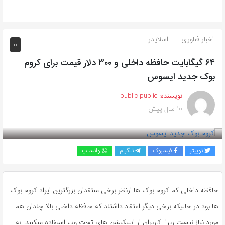
اخبار فناوری
اسلایدر
0
۶۴ گیگابایت حافظه داخلی و ۳۰۰ دلار قیمت برای کروم
بوک جدید ایسوس
نویسنده:
public public
10 سال پیش
بازدید 327
توییتر
فیسبوک
تلگرام
واتساپ
حافظه داخلی کم کروم بوک ها ازنظر برخی منتقدان بزرگترین ایراد کروم بوک
ها بود در حالیکه برخی دیگر اعتقاد داشتند که حافظه داخلی بالا چندان هم
مورد نیاز نیست زیرا کاربران از اپلیکیشن های تحت وب استفاده میکنند. به