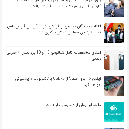
رکورد ترافیک داخلی با شش ترابیت بر ثانیه شکسته شد/
کاربران فعال پلتفرم‌های داخلی افزایش یافت
انتقاد نمایندگان مجلس از افزایش هزینه آبونمان قبوض تلفن
ثابت / رئیس مجلس دستور پیگیری داد
افشای مشخصات کامل شیائومی 13 و 13 پرو پیش از معرفی
رسمی
آیفون 15 پرو احتمالاً از USB-C با تاندربولت 3 پشتیبانی
خواهد کرد
دامنه ابر آروان از دسترس خارج شد