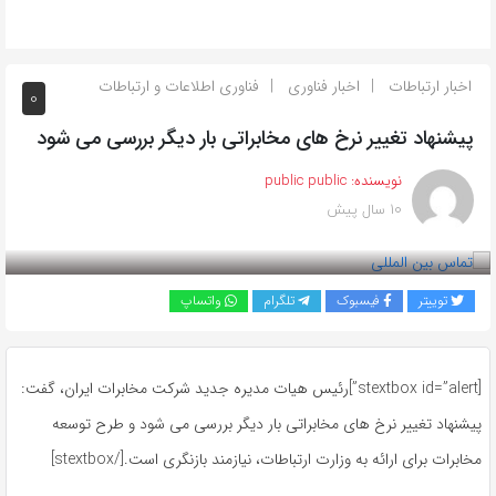
اخبار ارتباطات
اخبار فناوری
فناوری اطلاعات و ارتباطات
0
پیشنهاد تغییر نرخ های مخابراتی بار دیگر بررسی می شود
نویسنده:
public public
10 سال پیش
بازدید 616
توییتر
فیسبوک
تلگرام
واتساپ
[stextbox id=”alert”]رئیس هیات مدیره جدید شرکت مخابرات ایران، گفت:
پیشنهاد تغییر نرخ های مخابراتی بار دیگر بررسی می شود و طرح توسعه
مخابرات برای ارائه به وزارت ارتباطات، نیازمند بازنگری است.[/stextbox]