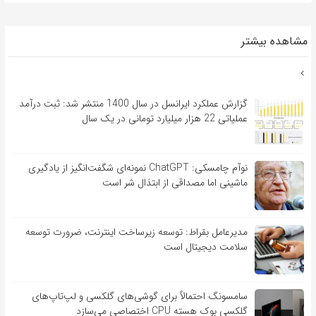
مشاهده بیشتر
گزارش عملکرد ایرانسل در سال 1400 منتشر شد: ثبت درآمد
عملیاتی 22 هزار میلیارد تومانی در یک سال
نوآم چامسکی: ChatGPT نمونه‌ای شگفت‌انگیز از یادگیری
ماشینی اما مصداقی از ابتذال شر است
مدیرعامل بقراط: توسعه زیرساخت اینترنت، ضرورت توسعه
سلامت دیجیتال است
سامسونگ احتمالاً برای گوشی‌های گلکسی و لپ‌تاپ‌های
گلکسی بوک هسته CPU اختصاصی می‌سازد