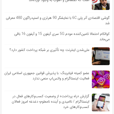
است که اغتشاش و آشوب به وجود آورده‌اند
گوشی اقتصادی آنر پلی 6C با نمایشگر 90 هرتزی و اسنپدراگون 480 معرفی
شد
کوالکام احتمالا تامین‌کننده مودم 5G سری آیفون 15 و آیفون 16 باقی
می‌ماند
ملی‌شدن اینترنت چه تأثیری بر شبکه پرداخت کشور دارد؟
عضو کمیته فیلترینگ: با پذیرش قوانین جمهوری اسلامی ایران
فعالیت اینستاگرام و واتس‌اپ منعی ندارد
گزارش «راه پرداخت» از وضعیت کسب‌وکارهای فعال در
اینستاگرام / ناامیدی و آینده نامعلوم؛ دغدغه امروز فعالان
کسب‌وکارهای خرد