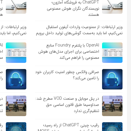
ChatGPT به فروشگاه آمازون؛
نویسندگان نگران هوش مصنوعی
نو
هستند
هس
وزیر ارتباطات: از ممنوعیت واردات آیفون استقبال
وزیر ارتباطات: ا
نمی‌کنیم، اما باید به‌سمت گوشی‌های تولید داخل برویم
نمی‌کنیم، اما با
OpenAI با پلتفرم Foundry منابع
اختصاصی برای اجرای مدل‌های هوش
اخ
مصنوعی را فراهم می‌کند
مص
صرافی والکس چطور امنیت کاربران خود
صر
را تامین می‌کند؟
را
در پنل موبایل و صنعت VOD مطرح شد:
صداوسیما طبق قانون اساسی حق
صد
تنظیم‌گری ندارد
تن
رقیب چینی ChatGPT از راه رسید؛