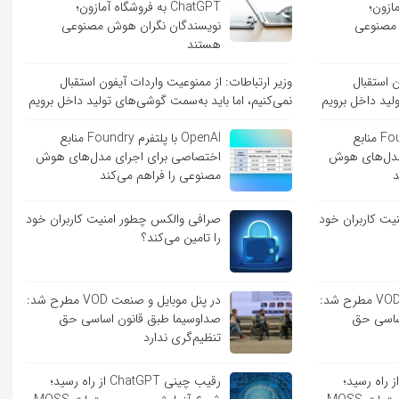
 آمازون؛
ChatGPT به فروشگاه آمازون؛
 مصنوعی
نویسندگان نگران هوش مصنوعی
هستند
ن استقبال
وزیر ارتباطات: از ممنوعیت واردات آیفون استقبال
لید داخل برویم
نمی‌کنیم، اما باید به‌سمت گوشی‌های تولید داخل برویم
OpenAI با پلتفرم Foundry منابع
OpenAI با پلتفرم Foundry منابع
مدل‌های هوش
اختصاصی برای اجرای مدل‌های هوش
د
مصنوعی را فراهم می‌کند
ت کاربران خود
صرافی والکس چطور امنیت کاربران خود
را تامین می‌کند؟
در پنل موبایل و صنعت VOD مطرح شد:
در پنل موبایل و صنعت VOD مطرح شد:
ساسی حق
صداوسیما طبق قانون اساسی حق
تنظیم‌گری ندارد
یب چینی ChatGPT از راه رسید؛
رقیب چینی ChatGPT از راه رسید؛