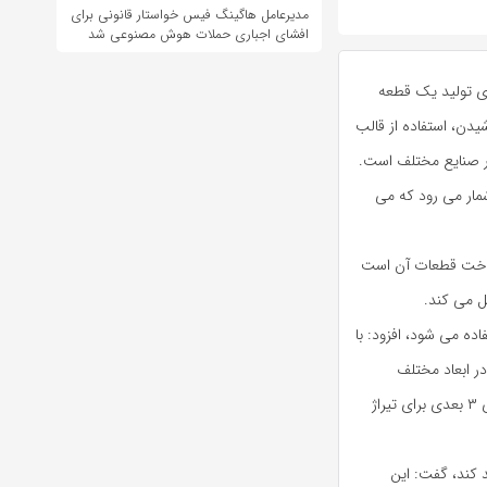
مدیرعامل هاگینگ فیس خواستار قانونی برای
افشای اجباری حملات هوش مصنوعی شد
ای تولید یک قطعه
یدن، استفاده از قالب
شمار می رود که می
ش های سنتی ساخت قطعات آن است
یل می کند.
اده می شود، افزود: با
ر ابعاد مختلف
بسازیم؛ در واقع خیلی از صنایع، می توانند قطعاتی را به واسطه پرینتر های ۳ بعدی برای تیراژ
د کند، گفت: این