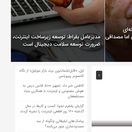
ChatGP نمونه‌ای
 اما مصداقی از
مدیرعامل بقراط: توسعه زیرساخت اینترنت،
ضرورت توسعه سلامت دیجیتال است
اپل، «قابل‌اعتمادترین برند بازار موبایل» از نگاه
0
کانسومر ریپورتس
کاظمی خبر داد: تجهیز ۵۰۰۰ کلاس درس به
هوش مصنوعی و اینترنت با همکاری بنیاد
مستضعفان
گزارش پلتفرم نجوا: کسب و کارها در سال
گذشته ۱۲۰ روز قطعی اینترنت را تجربه کردند
پیامک‌های تبلیغاتی چگونه از سد
مسدودسازی عبور می‌کنند؟