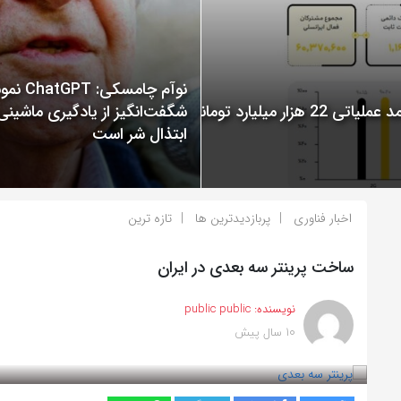
نوآم چامسکی: T
گزارش عملکرد ایرانسل در سال 1400 منتشر شد: ثبت درآمد عملیاتی 22 هزار میلیارد تومانی
شگفت‌انگیز از یادگیری ماشینی
ابتذال شر است
اخبار فناوری
پربازدیدترین ها
تازه ترین
ساخت پرینتر سه بعدی در ایران
نویسنده:
public public
10 سال پیش
بازدید 623