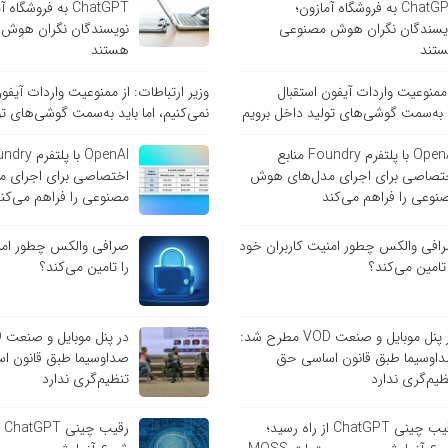
ChatGPT به فروشگاه آمازون؛
ChatGPT به فروشگاه
یسندگان نگران هوش مصنوعی
نویسندگان نگران هوش
تند
هستند
ز ممنوعیت واردات آیفون استقبال
وزیر ارتباطات: از ممنوعیت واردات آیفو
ید به‌سمت گوشی‌های تولید داخل برویم
نمی‌کنیم، اما باید به‌سمت گوشی‌های تو
OpenAI با پلتفرم Foundry منابع
تصاصی برای اجرای مدل‌های هوش
اختصاصی برای اجرای 
نوعی را فراهم می‌کند
مصنوعی را فراهم می‌کن
افی والکس چطور امنیت کاربران خود
صرافی والکس چطور امنی
 تامین می‌کند؟
را تامین می‌کند؟
در پنل موبایل و صنعت VOD مطرح شد:
اوسیما طبق قانون اساسی حق
صداوسیما طبق قانون ا
ظیم‌گری ندارد
تنظیم‌گری ندارد
رقیب چینی ChatGPT از راه رسید؛
رق