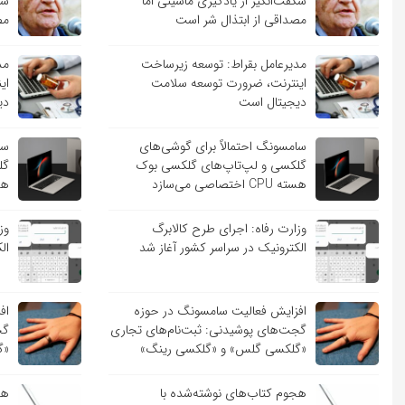
شگفت‌انگیز از یادگیری ماشینی اما
شگ
مصداقی از ابتذال شر است
مص
مدیرعامل بقراط: توسعه زیرساخت
مد
اینترنت، ضرورت توسعه سلامت
ای
دیجیتال است
دی
سامسونگ احتمالاً برای گوشی‌های
سا
گلکسی و لپ‌تاپ‌های گلکسی بوک
گل
هسته CPU اختصاصی می‌سازد
هسته PU
وزارت رفاه: اجرای طرح کالابرگ
وز
الکترونیک در سراسر کشور آغاز شد
ال
افزایش فعالیت سامسونگ در حوزه
اف
گجت‌های پوشیدنی: ثبت‌نام‌های تجاری
گج
«گلکسی گلس» و «گلکسی رینگ»
«گ
هجوم کتاب‌های نوشته‌شده با
هج