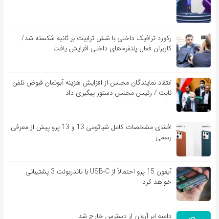
رکورد ترافیک داخلی با شش ترابیت بر ثانیه شکسته شد/
کاربران فعال پلتفرم‌های داخلی افزایش یافت
انتقاد نمایندگان مجلس از افزایش هزینه آبونمان قبوض تلفن
ثابت / رئیس مجلس دستور پیگیری داد
افشای مشخصات کامل شیائومی 13 و 13 پرو پیش از معرفی
رسمی
آیفون 15 پرو احتمالاً از USB-C با تاندربولت 3 پشتیبانی
خواهد کرد
دامنه ابر آروان از دسترس خارج شد