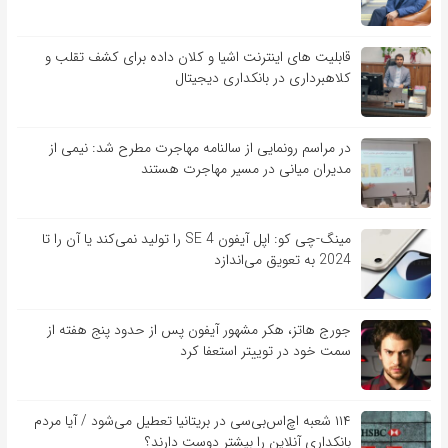
قابلیت ‏های اینترنت اشیا و کلان‏ داده برای کشف تقلب و
کلاهبرداری در بانکداری دیجیتال
در مراسم رونمایی از سالنامه مهاجرت مطرح شد: نیمی از
مدیران میانی در مسیر مهاجرت هستند
مینگ-چی کو: اپل آیفون SE 4 را تولید نمی‌کند یا آن را تا
2024 به تعویق می‌اندازد
جورج هاتز، هکر مشهور آیفون پس از حدود پنج هفته از
سمت خود در توییتر استعفا کرد
۱۱۴ شعبه اچ‌اس‌بی‌سی در بریتانیا تعطیل می‌شود / آیا مردم
بانکداری آنلاین را بیشتر دوست دارند؟