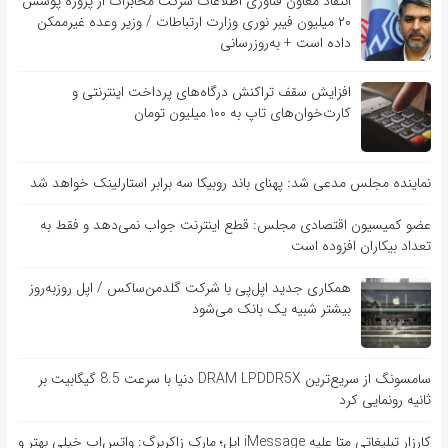
انتقاد معاون فناوری اطلاعات شرکت مخابرات از پروژه پوشش
۲۰ میلیون فیبر نوری وزارت ارتباطات / وزیر وعده غیرممکن
داده است + به‌روزرسانی
افزایش سقف تراکنش درگاه‌های پرداخت اینترنتی و
کارت‌خوان‌های تاپ به ۱۰۰ میلیون تومان
نماینده مجلس مدعی شد: پهنای باند روبیکا سه برابر استارلینک خواهد شد
عضو کمیسیون اقتصادی مجلس: قطع اینترنت جواب نمی‌دهد و فقط به
تعداد بیکاران افزوده است
همکاری جدید اپل‌پی با شرکت گلدمن‌ساکس / اپل روزبه‌روز
بیشتر شبیه یک بانک می‌شود
سامسونگ از سریع‌ترین DRAM LPDDR5X دنیا با سرعت 8.5 گیگابیت بر
ثانیه رونمایی کرد
کارزار تبلیغاتی متا علیه iMessage اپل؛ مارک زاکربرگ: واتس‌اپ خیلی بهتر و