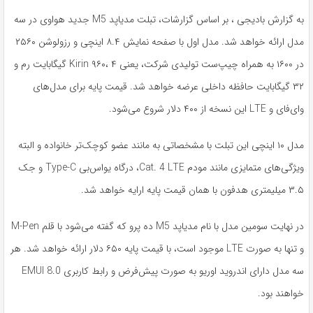
به گزارش بادیجی ، بر اساس گزارشات، تبلت مدیاپد M5 جدید هواوی در سه
مدل ارائه خواهد شد. مدل اول با صفحه نمایش ۸.۴ اینچی و رزولوشن ۲۵۶۰
در ۱۶۰۰ به همراه چیپ‌ست تولیدی شرکت، یعنی Kirin ۹۶۰، ۴ گیگابایت رم و
۳۲ گیگابایت حافظه داخلی عرضه خواهد شد. قیمت پایه برای مدل‌های
وای‌فای و LTE این نسخه از ۴۰۰ دلار شروع می‌شود.
مدل ۱۰ اینچی این تبلت با مشخصاتی به مانند عضو کوچک‌تر خانواده و البته
ویژگی‌های متمایزی مانند مودم Cat. 4 LTE، درگاه یو‌اس‌بی Type-C و جک
۳.۵ میلیمتری هدفون با همان قیمت پایه ارایه خواهد شد.
در نهایت سومین مدل با نام مدیاپد M5 ده پرو که گفته می‌شود با قلم M-Pen
و تنها به صورت LTE موجود است، با قیمت پایه ۶۵۰ دلار ارائه خواهد شد. هر
سه مدل دارای اندروید اوریو به صورت پیش‌فرض و رابط کاربری EMUI 8.0
خواهند بود.