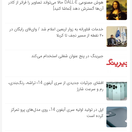
هوش مصنوعی DALL-E حالا می‌تواند تصاویر را فراتر از کادر
آن‌ها گسترش دهد [تماشا کنید]
خدمات فناورانه به زوار اربعین اعلام شد / وای‌فای رایگان در
۲۰ نقطه از مسیر نجف تا کربلا
جیرینگ در پنج عنوان شغلی استخدام می‌کند
افشای جزئیات جدیدی از سری آیفون 14؛ تراشه، رنگ‌بندی،
رم و سرعت شارژ
اپل در تولید اولیه سری آیفون 14، روی مدل‌های پرو تمرکز
کرده است