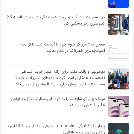
در مسیر اینترنت کوانتومی؛ درهم‌تنیدگی دو اتم در فاصله 33
کیلومتری رکوردشکنی کرد
همین حالا مرورگر کروم خود را آپدیت کنید تا از یک
آسیب‌‌‌‌پذیری خطرناک در امان بمانید
دیجی‌پی و بانک ملت برای ارائه اعتبار خرید اقساطی
تفاهم‎نامه همکاری امضا کردند / اعطای تسهیلات خرد تا
سقف ۳۰ میلیون تومان برای خرید اقساطی از دیجی‌کالا
مینگ-چی کو شایعات را رد کرد: اپل سفارشات تولید آیفون
14 را کاهش نمی‌دهد
پردازشگر گرافیکی Immortalis معرفی شد؛ اولین GPU آرم با
رهگیری پرتو سخت‌افزاری