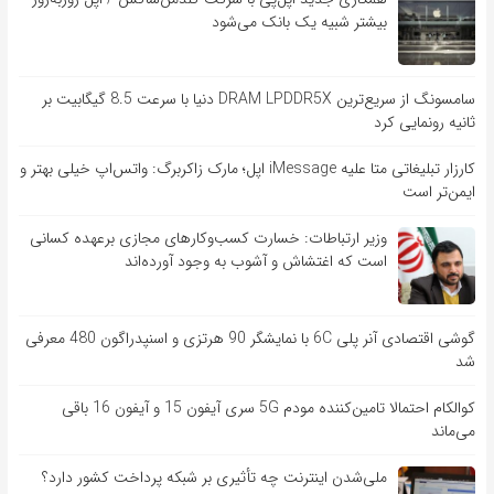
بیشتر شبیه یک بانک می‌شود
سامسونگ از سریع‌ترین DRAM LPDDR5X دنیا با سرعت 8.5 گیگابیت بر
ثانیه رونمایی کرد
کارزار تبلیغاتی متا علیه iMessage اپل؛ مارک زاکربرگ: واتس‌اپ خیلی بهتر و
ایمن‌تر است
وزیر ارتباطات: خسارت کسب‌وکارهای مجازی برعهده کسانی
است که اغتشاش و آشوب به وجود آورده‌اند
گوشی اقتصادی آنر پلی 6C با نمایشگر 90 هرتزی و اسنپدراگون 480 معرفی
شد
کوالکام احتمالا تامین‌کننده مودم 5G سری آیفون 15 و آیفون 16 باقی
می‌ماند
ملی‌شدن اینترنت چه تأثیری بر شبکه پرداخت کشور دارد؟