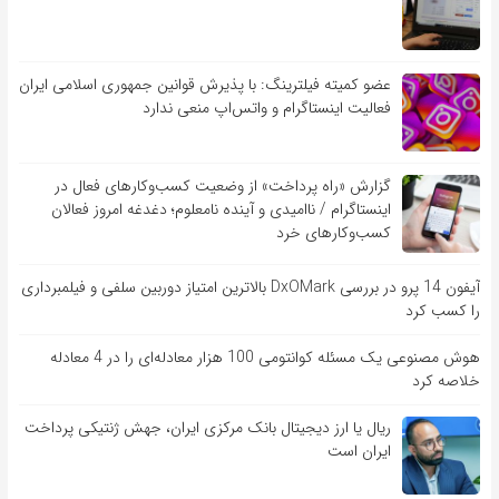
عضو کمیته فیلترینگ: با پذیرش قوانین جمهوری اسلامی ایران
فعالیت اینستاگرام و واتس‌اپ منعی ندارد
گزارش «راه پرداخت» از وضعیت کسب‌وکارهای فعال در
اینستاگرام / ناامیدی و آینده نامعلوم؛ دغدغه امروز فعالان
کسب‌وکارهای خرد
آیفون 14 پرو در بررسی DxOMark بالاترین امتیاز دوربین سلفی و فیلمبرداری
را کسب کرد
هوش مصنوعی یک مسئله کوانتومی 100 هزار معادله‌‎ای را در 4 معادله
خلاصه کرد
ریال یا ارز دیجیتال بانک مرکزی ایران، جهش ژنتیکی پرداخت
ایران است