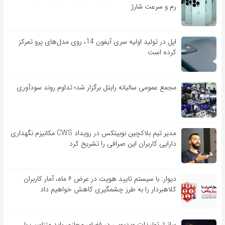
رم و سرعت شارژ
اپل در تولید اولیه سری آیفون 14، روی مدل‌های پرو تمرکز
کرده است
مجمع عمومی سالیانه رایتل برگزار شد؛ تداوم روند سودآوری
مدیر تیم بلاکچین نوبیتکس در رویداد CWS مکانیزم نگهداری
دارایی کاربران این صرافی را تشریح کرد
دیوار: با سیستم تایید هویت در عرض ۶ ماه، آمار کاربران
کلاهبردار را به طرز چشمگیری کاهش خواهیم داد
ساترا: تولیدات ویدیویی در فضای مجازی باید متناسب با