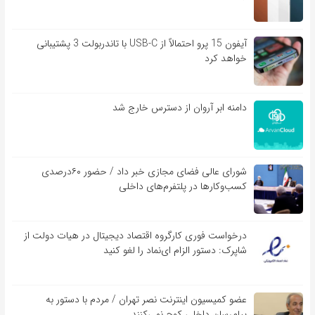
آیفون 15 پرو احتمالاً از USB-C با تاندربولت 3 پشتیبانی
خواهد کرد
دامنه ابر آروان از دسترس خارج شد
شورای عالی فضای مجازی خبر داد / حضور ۶۰درصدی
کسب‌و‌کارها در پلتفرم‌های داخلی
درخواست فوری کارگروه اقتصاد دیجیتال در هیات دولت از
شاپرک: دستور الزام ای‌نماد را لغو کنید
عضو کمیسیون اینترنت نصر تهران / مردم با دستور به
پیام‌رسان داخلی کوچ نمی‌کنند